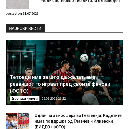
Чолиќ но теренот во Битола е безбеден
posted on 31.07.2026
НAЈНОВИ ВЕСТИ
Тетовци има за што да жалат, ама
реваншот го играат пред своите фанови
(ФОТО)
06.08.2026 23:22
Европски купови
Одлична атмосфера во Гевгелија: Кадетите
имаа поддршка од Главчев и Илиевски
(ВИДЕО+ФОТО)