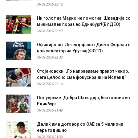
06.08.2026 23:15
Ни голот на Марко не помогна: Шкендија со
минимален пораз во Единбург!(ВИДЕО)
06.08.2026 22:57
Официјално: Легендарниот Диего Форлан е
нов селектор на Уругвај(ФОТО)
06.08.2026 22:30
Стојановски: „Го направивме првиот чекор,
сега целосно сме фокусирани на Исланд“
06.08.2026 22:10
Полувреме: Добра Шкендија, без голови во
Единбург!
06.08.2026 21:48
Далиќ има договор со ОАЕ за 5 милиони
евра годишно
06.08.2026 21:30