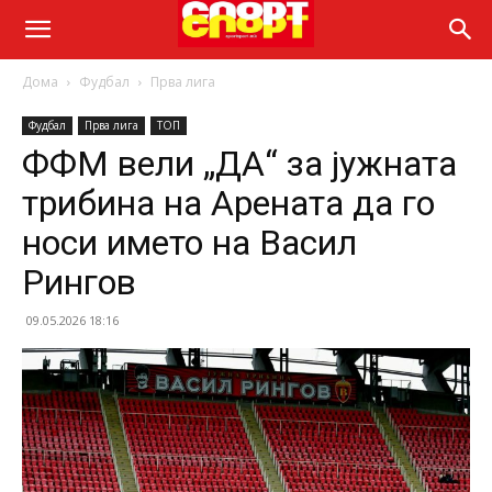
Дома
Фудбал
Прва лига
Фудбал
Прва лига
ТОП
ФФМ вели „ДА“ за јужната
трибина на Арената да го
носи името на Васил
Рингов
09.05.2026 18:16