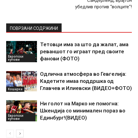
Сандерленд, Брајтон
убедлив против “волците“!
ПОВРЗАНИ СОДРЖИНИ
Тетовци има за што да жалат, ама
реваншот го играат пред своите
Европски
фанови (ФОТО)
купови
Одлична атмосфера во Гевгелија:
Кадетите имаа поддршка од
Главчев и Илиевски (ВИДЕО+ФОТО)
Кошарка
Ни голот на Марко не помогна:
Шкендија со минимален пораз во
Европски
Единбург!(ВИДЕО)
купови