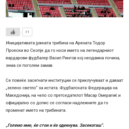
+1
Иницијативата јужната трибина на Арената Тодор
Проески во Скопје да го носи името на легендарниот
вардарови фудбалер Васил Рингов кој неодамна почина,
зема се поголем замав.
Се повеќе засегнати институции се приклучуваат и даваат
„зелено светло“ за истата. Фудбалската Федерација на
Македонија, на чело со претседателот Масар Омерагиќ и
официјално со допис се согласи надлежните да го
променат името на трибината.
„Големо име, ќе стои и ќе одекнува. Засекогаш“.