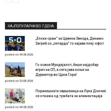
НАЈПОПУЛАРНИ ВО 7 ДЕНА
„Епски срам“ за Црвена Звезда, Динамо
Загреб со „петарда“ го најави плеј-офот
posted on 04.08.2026
Го освои Мундијалот, беше најдобар
играч на СП, а сега јава коњи на
Дурмитор во Црна Гора!
posted on 03.08.2026
Поранешната свршеница на Лука Дончиќ
се откажа од тужбата за алиментација
posted on 04.08.2026