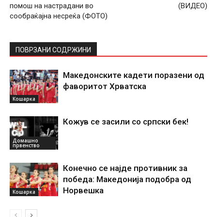
помош на настрадани во
(ВИДЕО)
сообраќајна несреќа (ФОТО)
ПОВРЗАНИ СОДРЖИНИ
Македонските кадети поразени од
фаворитот Хрватска
Кошарка
Кожув се засили со српски бек!
Домашно
првенство
Конечно се најде противник за
победа: Македонија подобра од
Норвешка
Кошарка