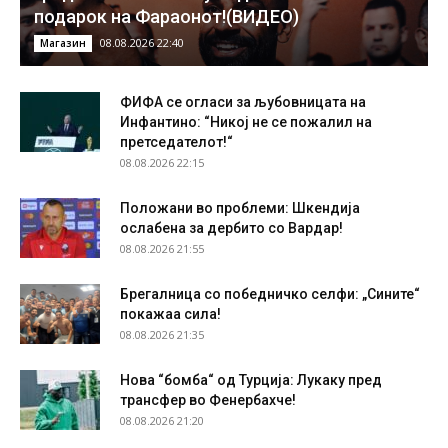
подарок на Фараонот!(ВИДЕО)
08.08.2026 22:40
Магазин
ФИФА се огласи за љубовницата на
Инфантино: “Никој не се пожалил на
претседателот!“
08.08.2026 22:15
Положани во проблеми: Шкендија
ослабена за дербито со Вардар!
08.08.2026 21:55
Брегалница со победничко селфи: „Сините“
покажаа сила!
08.08.2026 21:35
Нова “бомба“ од Турција: Лукаку пред
трансфер во Фенербахче!
08.08.2026 21:20