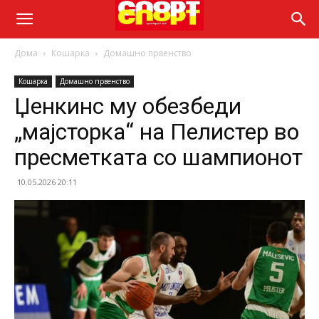
Дома
Кошарка
Домашно првенство
Кошарка
Домашно првенство
Џенкинс му обезбеди
„мајсторка“ на Пелистер во
пресметката со шампионот
10.05.2026 20:11