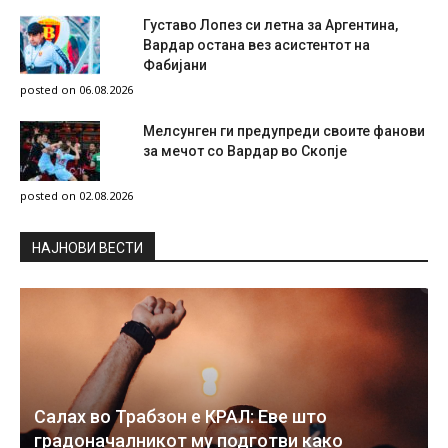
Густаво Лопез си летна за Аргентина,
Вардар остана вез асистентот на
Фабијани
posted on 06.08.2026
Мелсунген ги предупреди своите фанови
за мечот со Вардар во Скопје
posted on 02.08.2026
НAЈНОВИ ВЕСТИ
Салах во Трабзон е КРАЛ: Еве што
градоначалникот му подготви како