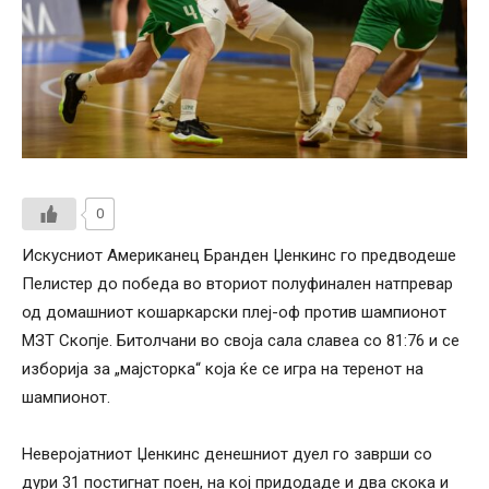
0
Искусниот Американец Бранден Џенкинс го предводеше
Пелистер до победа во вториот полуфинален натпревар
од домашниот кошаркарски плеј-оф против шампионот
МЗТ Скопје. Битолчани во своја сала славеа со 81:76 и се
изборија за „мајсторка“ која ќе се игра на теренот на
шампионот.
Неверојатниот Џенкинс денешниот дуел го заврши со
дури 31 постигнат поен, на кој придодаде и два скока и