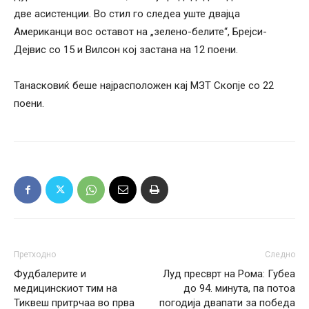
две асистенции. Во стил го следеа уште двајца
Американци вос оставот на „зелено-белите“, Брејси-
Дејвис со 15 и Вилсон кој застана на 12 поени.
Танасковиќ беше најрасположен кај МЗТ Скопје со 22
поени.
Претходно
Следно
Фудбалерите и
Луд пресврт на Рома: Губеа
медицинскиот тим на
до 94. минута, па потоа
Тиквеш притрчаа во прва
погодија двапати за победа