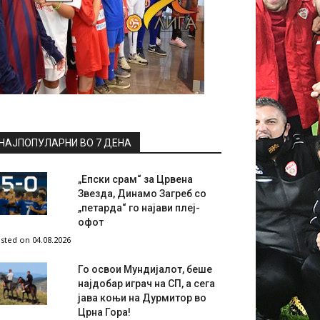
НАЈПОПУЛАРНИ ВО 7 ДЕНА
„Епски срам“ за Црвена
Звезда, Динамо Загреб со
„петарда“ го најави плеј-
офот
sted on 04.08.2026
Го освои Мундијалот, беше
најдобар играч на СП, а сега
јава коњи на Дурмитор во
Црна Гора!