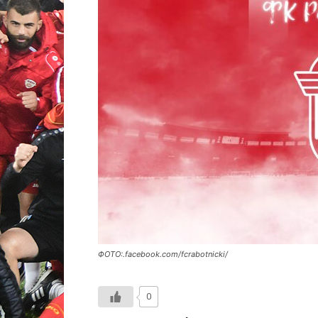
ФОТО:.facebook.com/fcrabotnicki/
0