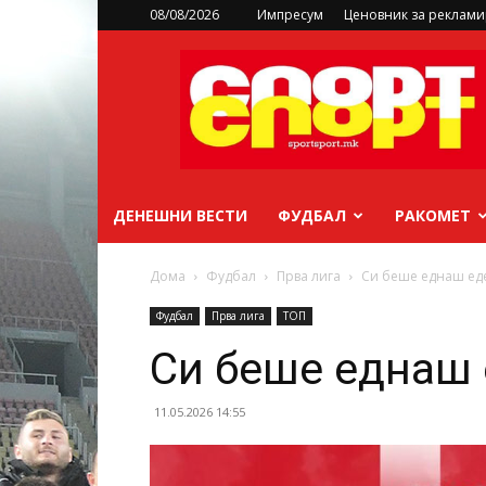
08/08/2026
Импресум
Ценовник за реклам
sportsport.mk
ДЕНЕШНИ ВЕСТИ
ФУДБАЛ
РАКОМЕТ
Дома
Фудбал
Прва лига
Си беше еднаш ед
Фудбал
Прва лига
ТОП
Си беше еднаш
11.05.2026 14:55