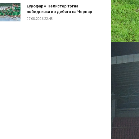
Еурофарм Пелистер тргна
победнички во дебито на Червар
07.08.2026 22:48