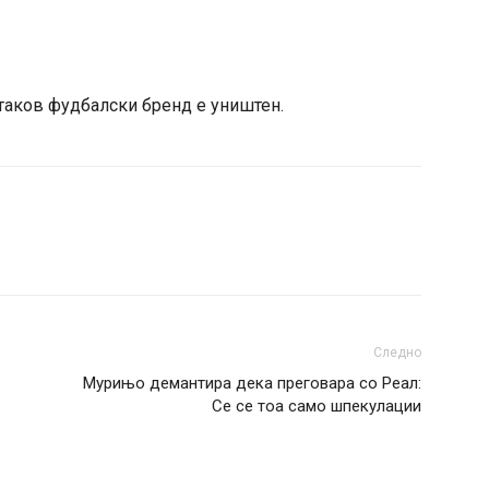
 таков фудбалски бренд е уништен.
Следно
Мурињо демантира дека преговара со Реал:
Се се тоа само шпекулации