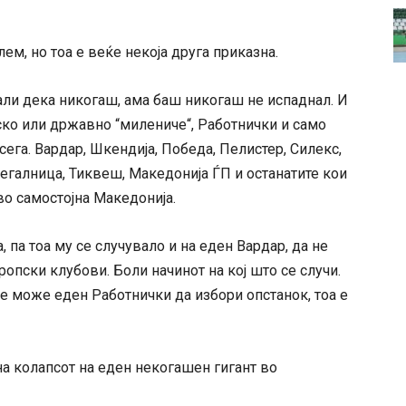
ем, но тоа е веќе некоја друга приказна.
ли дека никогаш, ама баш никогаш не испаднал. И
ско или државно “милениче“, Работнички и само
сега. Вардар, Шкендија, Победа, Пелистер, Силекс,
регалница, Тиквеш, Македонија ЃП и останатите кои
о самостојна Македонија.
, па тоа му се случувало и на еден Вардар, да не
опски клубови. Боли начинот на кој што се случи.
не може еден Работнички да избори опстанок, тоа е
 на колапсот на еден некогашен гигант во