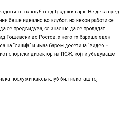
водството на клубот од Градски парк. Не дека пред
ини беше идеално во клубот, но некои работи се
 да се предвидува, се знаеше да се продадат
вид Тошевски во Ростов, а него го бараше еден
еа на “линија“ и имаа барем десетина “видео –
иот спортски директор на ПСЖ, кој ги убедуваше
к нека послужи каков клуб бил некогаш тој