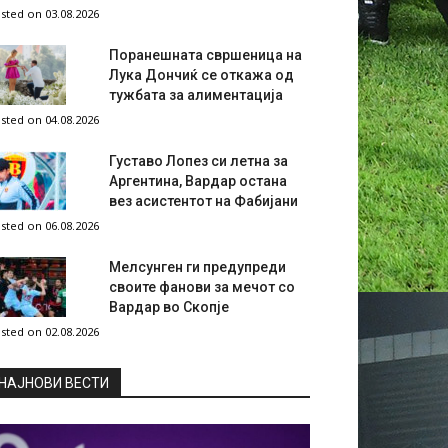
sted on 03.08.2026
Поранешната свршеница на
Лука Дончиќ се откажа од
тужбата за алиментација
sted on 04.08.2026
Густаво Лопез си летна за
Аргентина, Вардар остана
вез асистентот на Фабијани
sted on 06.08.2026
Мелсунген ги предупреди
своите фанови за мечот со
Вардар во Скопје
sted on 02.08.2026
НAЈНОВИ ВЕСТИ