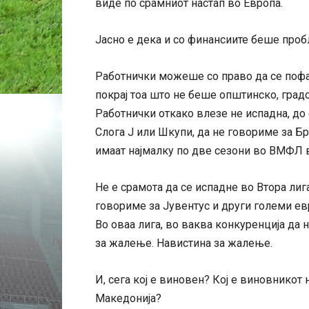
виде по срамниот настап во Европа.
Јасно е дека и со финансиите беше пробл
Работнички можеше со право да се пофа
покрај тоа што не беше општинско, град
Работнички откако влезе не испадна, до 
Слога Ј или Шкупи, да не говориме за Б
имаат најмалку по две сезони во ВМФЛ в
Не е срамота да се испадне во Втора лига
говориме за Јувентус и други големи евр
Во оваа лига, во ваква конкуренција да 
за жалење. Навистина за жалење.
И, сега кој е виновен? Кој е виновникот
Македонија?