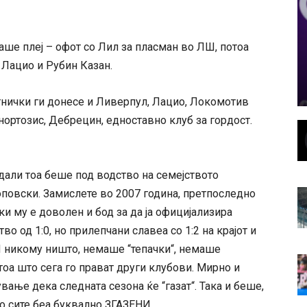
аше плеј – офот со Лил за пласман во ЛШ, потоа
 Лацио и Рубин Казан.
тнички ги донесе и Ливерпул, Лацио, Локомотив
ортозис, Дебрецин, едноставно клуб за гордост.
 дали тоа беше под водство на семејството
повски. Замислете во 2007 година, претпоследно
ки му е доволен и бод за да ја официјализира
во од 1:0, но прилепчани славеа со 1:2 на крајот и
 И никому ништо, немаше “тепачки“, немаше
тоа што сега го прават други клубови. Мирно и
вање дека следната сезона ќе “газат“. Така и беше,
но сите беа буквално ЗГАЗЕНИ.