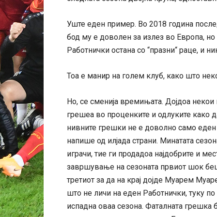
Уште еден пример. Во 2018 година после
бод му е доволен за излез во Европа, но
Работнички остана со “празни“ раце, и 
Тоа е манир на голем клуб, како што не
Но, се сменија времињата. Дојдоа некои
грешеа во проценките и одлуките како д
нивните грешки не е доволно само еден т
напише од илјада страни. Минатата сезон
играчи, тие ги продадоа најдобрите и мес
завршување на сезоната првиот шок беше
третиот за да на крај дојде Муарем Муаре
што не личи на еден Работнички, туку по 
испадна оваа сезона. Фаталната грешка б