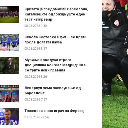
Кризата ја предомисли Барселона,
Каталонците одложија уште еден
тест натпревар
08.08.2026 9:30
Никола Костески е фит – се врати
после долгата пауза
08.08.2026 8:57
Мурињо воведува строга
дисциплина во Реал Мадрид: Ова
се трите нови правила
08.08.2026 8:26
Ливерпул зема засилување од
Барселона!
08.08.2026 7:57
Тошевски е нов играч на Феризај
07.08.2026 22:54