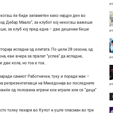
po
екогаш ќе биде запаметен како најцрн ден во
т од Дебар Маало“, за клубот кој некогаш важеше
еше, за клуб кој пред една – две децении беше
po
торија испадна од елитата. По цели 28 сезони, од
а, еве вчера за првпат “успеа“ да испадне,
po
 две кола, но тоа е тоа…
заради самиот Работнички, туку и поради мак –
на репрезентативци на Македонија во последните
po
повеќе од половина играчи кои играле или се “деца“
то толку пехари во Купот и уште пласман во три