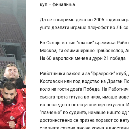
куп – финалиња.
Да не говориме дека во 2006 година игр
уште двапати играше плеј-офот во ЛЕ со
Во Скопје во тие “златни“ времиња Рабо
Москва, ги елиминираше Трабзонспор, Ан
На 60 европски мечеви дури 21 победа.
Работнички важел и за “фраерски“ клуб,
Костовски или под водство на Драган По
коло на гости доаѓа Победа. На Работнич
својата трета титула во низа, имаше водст
во последното коло ја освоија титулата.
“плачење“ по судиите, немаше ништо од 
достоинствено се призна поразот со вету
следната сезона двојна круна, едностав