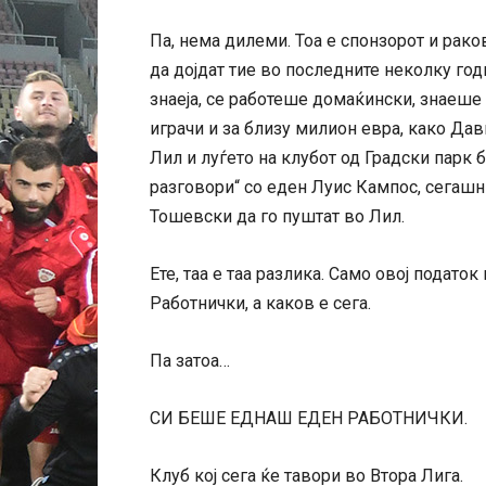
Па, нема дилеми. Тоа е спонзорот и рако
да дојдат тие во последните неколку год
знаеја, се работеше домаќински, знаеше
играчи и за близу милион евра, како Да
Лил и луѓето на клубот од Градски парк б
разговори“ со еден Луис Кампос, сегашн
Тошевски да го пуштат во Лил.
Ете, таа е таа разлика. Само овој подато
Работнички, а каков е сега.
Па затоа…
СИ БЕШЕ ЕДНАШ ЕДЕН РАБОТНИЧКИ.
Клуб кој сега ќе тавори во Втора Лига.