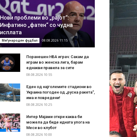
Нови проблеми во „рајот“:
Инфатино „фатен“ со чудна
исплата
08.08.2026 11:15
Меѓународен фудбал
Поранешен НБА играч: Сакам да
играм во женска лига, барам
еднакви правила за сите
08.08.2026 10:55
Еден од најголемите стадиони во
Украина погоден од „руска ракета“,
има и повредени!
08.08.2026 10:25
Интер Мајами откри каква би
можела да биде идната улога на
Меси во клубот
08.08.2026 10:00