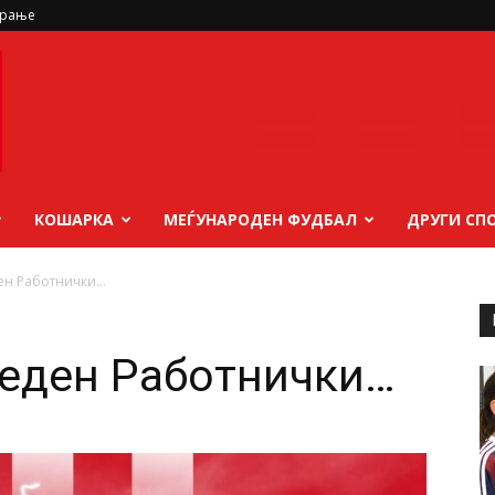
ирање
КОШАРКА
МЕЃУНАРОДЕН ФУДБАЛ
ДРУГИ СП
ен Работнички…
 еден Работнички…