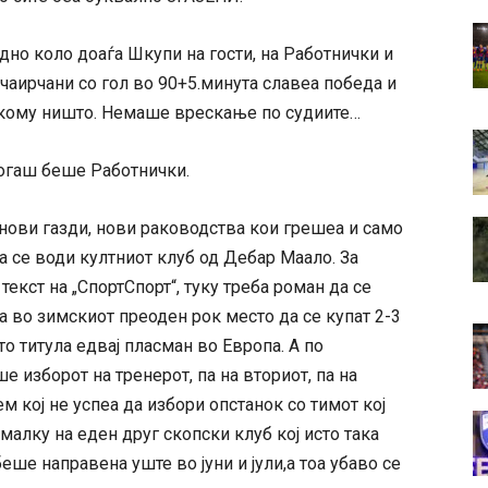
дно коло доаѓа Шкупи на гости, на Работнички и
 чаирчани со гол во 90+5.минута славеа победа и
никому ништо. Немаше врескање по судиите…
когаш беше Работнички.
 нови газди, нови раководства кои грешеа и само
а се води култниот клуб од Дебар Маало. За
екст на „СпортСпорт“, туку треба роман да се
а во зимскиот преоден рок место да се купат 2-3
то титула едвај пласман во Европа. А по
 изборот на тренерот, па на вториот, па на
м кој не успеа да избори опстанок со тимот кој
малку на еден друг скопски клуб кој исто така
еше направена уште во јуни и јули,а тоа убаво се