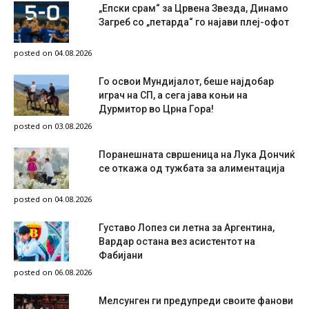
„Епски срам“ за Црвена Звезда, Динамо
Загреб со „петарда“ го најави плеј-офот
posted on 04.08.2026
Го освои Мундијалот, беше најдобар
играч на СП, а сега јава коњи на
Дурмитор во Црна Гора!
posted on 03.08.2026
Поранешната свршеница на Лука Дончиќ
се откажа од тужбата за алиментација
posted on 04.08.2026
Густаво Лопез си летна за Аргентина,
Вардар остана вез асистентот на
Фабијани
posted on 06.08.2026
Мелсунген ги предупреди своите фанови