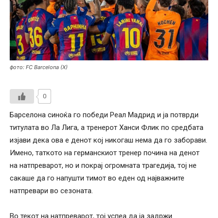
фото: FC Barcelona (X)
0
Барселона синоќа го победи Реал Мадрид и ја потврди
титулата во Ла Лига, а тренерот Ханси Флик по средбата
изјави дека ова е денот кој никогаш нема да го заборави.
Имено, таткото на германскиот тренер почина на денот
на натпреварот, но и покрај огромната трагедија, тој не
сакаше да го напушти тимот во еден од најважните
натпревари во сезоната.
Во текот на натпреварот, тој успеа да ја задржи