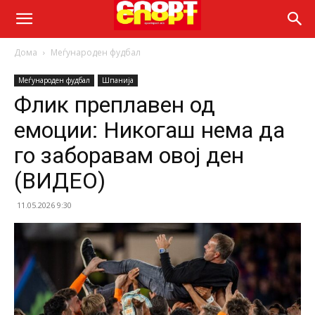
Дома
Меѓународен фудбал
Меѓународен фудбал
Шпанија
Флик преплавен од
емоции: Никогаш нема да
го заборавам овој ден
(ВИДЕО)
11.05.2026 9:30