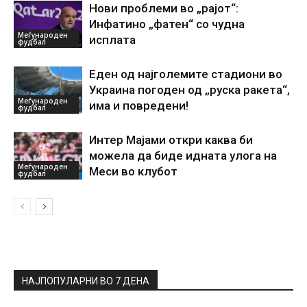
Нови проблеми во „рајот“:
Инфатино „фатен“ со чудна
Меѓународен
исплата
фудбал
Еден од најголемите стадиони во
Украина погоден од „руска ракета“,
Меѓународен
има и повредени!
фудбал
Интер Мајами откри каква би
можела да биде идната улога на
Меѓународен
Меси во клубот
фудбал
НАЈПОПУЛАРНИ ВО 7 ДЕНА