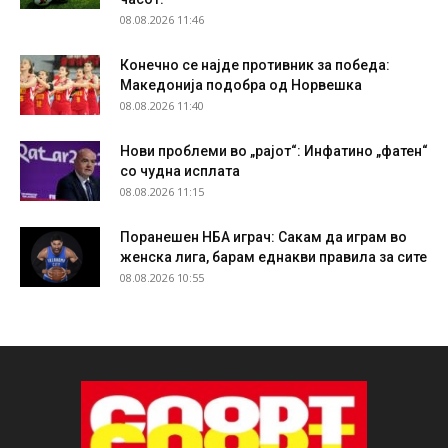
08.08.2026 11:46
Конечно се најде противник за победа:
Македонија подобра од Норвешка
08.08.2026 11:40
Нови проблеми во „рајот“: Инфатино „фатен“
со чудна исплата
08.08.2026 11:15
Поранешен НБА играч: Сакам да играм во
женска лига, барам еднакви правила за сите
08.08.2026 10:55