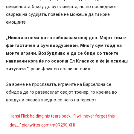
смиреноста близу до аут-линијата, но по последниот
свиреж на судијата, повеќе не можеше да ги крие
емоциите.
„Никогаш нема да го заборавам овој ден. Мојот тим е
фантастичен и сум воодушевен. Многу сум горд на
моите играчи. Возбудливо е да се биде со твоите
навивачи кога ќе го освоиш Ел Класико и ќе ја освоиш
титулата “
, рече Флик со солзи во очите.
За време на прославата, играчите на Барселона се
обидоа да го развеселат својот тренер, го кренаа во
воздух и славеа заедно со него на теренот.
Hansi Flick holding his tears back : “I will never forget this
day….”
pic.twitter.com/m0R290jXHI