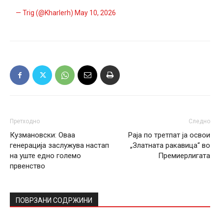
— Trig (@Kharlerh)
May 10, 2026
Претходно
Следно
Кузмановски: Оваа
Раја по третпат ја освои
генерација заслужува настап
„Златната ракавица“ во
на уште едно големо
Премиерлигата
првенство
ПОВРЗАНИ СОДРЖИНИ