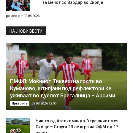
за мечот со Вардар во Скопје
posted on 02.08.2026
НAЈНОВИ ВЕСТИ
ПМФЛ: Моќниот Тиквеш на гости во
Куманово, штипјани под рефлектори ќе
уживаат во дуелот Брегалница – Арсими
08.08.2026 12:00
Прва лига
Ништо од Автокоманда: Утрешниот меч
Скопје – Струга ТЛ се игра на ФФМ од 17
часот!