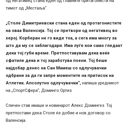
од негативец стана еден од главните притагонисти на
тимот од „Местаља“.
„Столе Димитриевски стана еден од протагонистите
на оваа Валенсија. Тој се претвори од негативец во
херој. Корберан не го виде тоа, а сега има многу за
што да му се заблагодари. Има луѓе кои само гледаат
дека тој губи време. Претпоставувам дека веќе
сфатиле дека и тој заработува поени. Тој беше
најдобар денес на Сан Мамеш со одлучувачки
одбрани за да ги запре моментите на притисок на
Атлетик. Апсолутно одлучувачки“,
напиша уредникот
на „СпортСфера“, Доминго Ортиз.
Сличен став имаше и новинарот Алекс Домингез. Тој
претпостави дека Столе ќе добие и нов договор со
Валенсија.