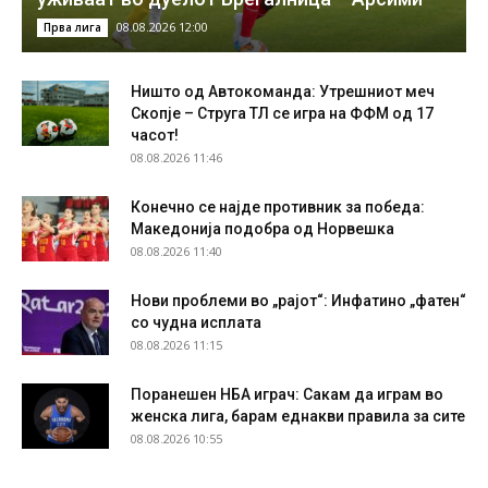
08.08.2026 12:00
Прва лига
Ништо од Автокоманда: Утрешниот меч
Скопје – Струга ТЛ се игра на ФФМ од 17
часот!
08.08.2026 11:46
Конечно се најде противник за победа:
Македонија подобра од Норвешка
08.08.2026 11:40
Нови проблеми во „рајот“: Инфатино „фатен“
со чудна исплата
08.08.2026 11:15
Поранешен НБА играч: Сакам да играм во
женска лига, барам еднакви правила за сите
08.08.2026 10:55