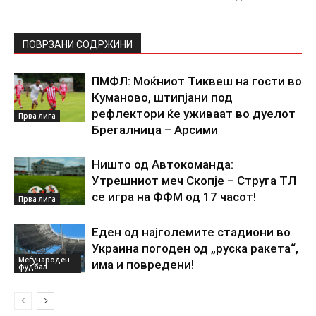
ПОВРЗАНИ СОДРЖИНИ
ПМФЛ: Моќниот Тиквеш на гости во
Куманово, штипјани под
рефлектори ќе уживаат во дуелот
Прва лига
Брегалница – Арсими
Ништо од Автокоманда:
Утрешниот меч Скопје – Струга ТЛ
се игра на ФФМ од 17 часот!
Прва лига
Еден од најголемите стадиони во
Украина погоден од „руска ракета“,
Меѓународен
има и повредени!
фудбал