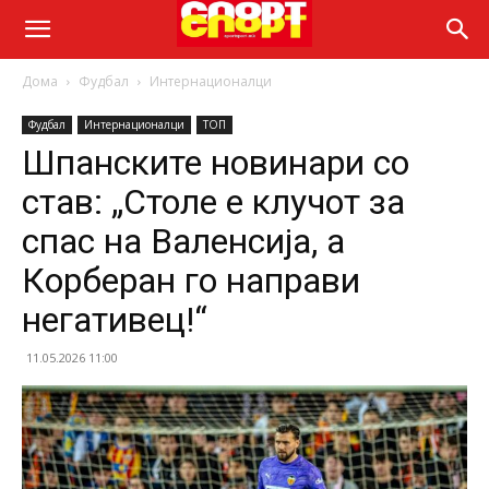
Дома
Фудбал
Интернационалци
Фудбал
Интернационалци
ТОП
Шпанските новинари со
став: „Столе е клучот за
спас на Валенсија, а
Корберан го направи
негативец!“
11.05.2026 11:00