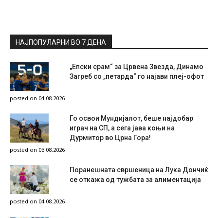
НАЈПОПУЛАРНИ ВО 7 ДЕНА
„Епски срам“ за Црвена Звезда, Динамо
Загреб со „петарда“ го најави плеј-офот
posted on 04.08.2026
Го освои Мундијалот, беше најдобар
играч на СП, а сега јава коњи на
Дурмитор во Црна Гора!
posted on 03.08.2026
Поранешната свршеница на Лука Дончиќ
се откажа од тужбата за алиментација
posted on 04.08.2026