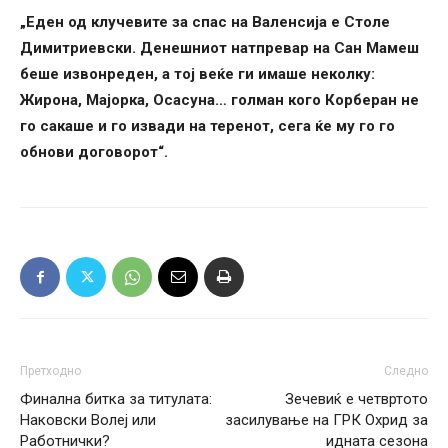
„Еден од клучевите за спас на Валенсија е Столе
Димитриевски. Денешниот натпревар на Сан Мамеш
беше извонреден, а тој веќе ги имаше неколку:
Жирона, Мајорка, Осасуна… голман кого Корберан не
го сакаше и го извади на теренот, сега ќе му го го
обнови договорот“.
Претходно
Следно
Финална битка за титулата:
Зечевиќ е четвртото
Наковски Волеј или
засилување на ГРК Охрид за
Работнички?
идната сезона