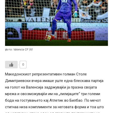
фото: Valencia CF (X)
0
Македонскиот репрезентативен голман Столе
Димитриевски вчера имаше уште една блескава партија
на голот на Валенсија задржувајќи ја празна својата
мрежа и овозможувајќи им на „лилијаците“ три големи
бода на гостувањето кај Атлетик во Билбао. По мечот
стигнаа низа комплименти за неговата форма и тоа што