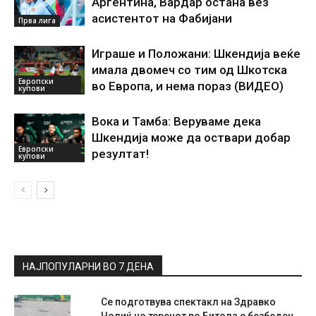
Аргентина, Вардар остана вез
асистентот на Фабијани
Прва лига
Играше и Положани: Шкендија веќе
имала двомеч со тим од Шкотска
Европски
во Европа, и нема пораз (ВИДЕО)
купови
Вока и Тамба: Веруваме дека
Шкендија може да оствари добар
Европски
резултат!
купови
НАЈПОПУЛАРНИ ВО 7 ДЕНА
Се подготвува спектакл на Здравко