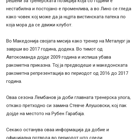
решени за тренерската позиција која со години е
нестабилна и постојано е променлива, а во Лино се гледа
како човек кој може да ја нцрта вистинската патека по
која мора да се движи клубот.
Во Македонија својата мисија како тренер на Металург ја
заврши во 2017 година, додека. Во тимот од
Автокоманда дојде 2009 година и испиша убава
ракометна приказна. Тој ја предводеше и македонската
ракометна репрезентација во периодот од 2016 до 2017
година.
Оваа сезона Лембанов ја доби главната тренерска улога,
откако претходно си замина Стевче Алушовски, кој пак
дојде на местото на Рубен Гарабаја.
Секако останува оваа информација да добие и
официјална потврда во периодот што следи.