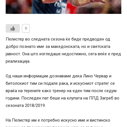
0
Пелистер во следната сезона ќе биде предводен од
добро познато име за македонската, но и светската
јавност. Она што изгледаше недостижно, сега веќе е пред
реализација.
Од наши информации дознаваме дека Лино Червар и
битолскиот тим си подале рака, и искусниот стратег се
враќа на терените како тренер на еден тим после седум
години. Последен пат беше на клупата на ППД Загреб во
сезоната 2018/2019.
На Пелистер им е потребно искусно име и вистинско