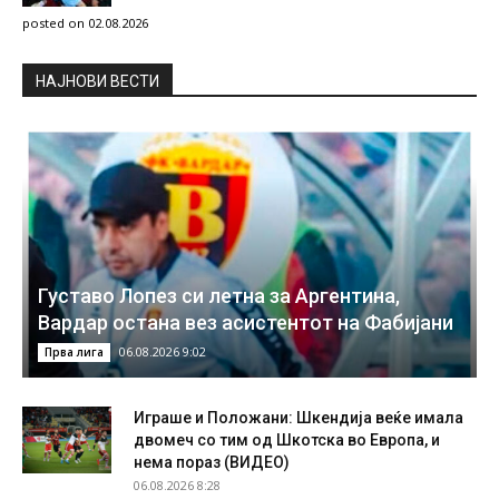
posted on 02.08.2026
НAЈНОВИ ВЕСТИ
Густаво Лопез си летна за Аргентина,
Вардар остана вез асистентот на Фабијани
06.08.2026 9:02
Прва лига
Играше и Положани: Шкендија веќе имала
двомеч со тим од Шкотска во Европа, и
нема пораз (ВИДЕО)
06.08.2026 8:28