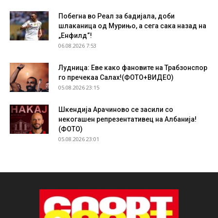
Побегна во Реал за бадијала, доби
шлаканица од Мурињо, а сега сака назад на
„Енфилд“!
06.08.2026 7:53
Лудница: Еве како фановите на Трабзонспор
го пречекаа Салах!(ФОТО+ВИДЕО)
05.08.2026 23:15
Шкендија Арачиново се засили со
некогашен репрезентативец на Албанија!
(ФОТО)
05.08.2026 23:01