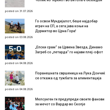
Чолиќ но теренот во Битола е безбеден
posted on 31.07.2026
Го освои Мундијалот, беше најдобар
играч на СП, а сега јава коњи на
Дурмитор во Црна Гора!
posted on 03.08.2026
„Епски срам“ за Црвена Звезда, Динамо
Загреб со „петарда“ го најави плеј-офот
posted on 04.08.2026
Поранешната свршеница на Лука Дончиќ
се откажа од тужбата за алиментација
posted on 04.08.2026
Мелсунген ги предупреди своите фанови
за мечот со Вардар во Скопје