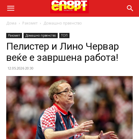
Дома
Ракомет
Домашно првенство
Ракомет
Домашно првенство
ТОП
Пелистер и Лино Червар
веќе е завршена работа!
12.05.2026 20:30