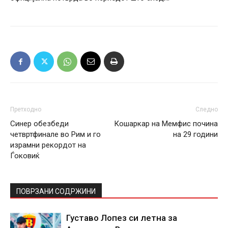
Претходно
Следно
Синер обезбеди
Кошаркар на Мемфис почина
четвртфинале во Рим и го
на 29 години
израмни рекордот на
Ѓоковиќ
ПОВРЗАНИ СОДРЖИНИ
Густаво Лопез си летна за