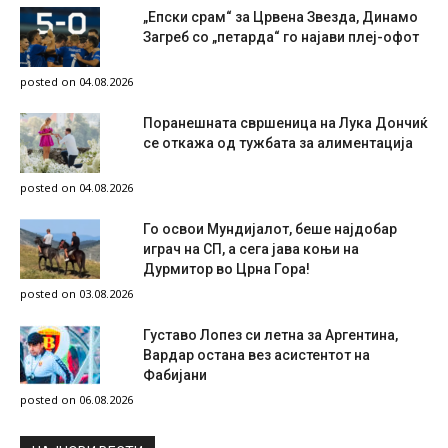
„Епски срам“ за Црвена Звезда, Динамо
Загреб со „петарда“ го најави плеј-офот
posted on 04.08.2026
Поранешната свршеница на Лука Дончиќ
се откажа од тужбата за алиментација
posted on 04.08.2026
Го освои Мундијалот, беше најдобар
играч на СП, а сега јава коњи на
Дурмитор во Црна Гора!
posted on 03.08.2026
Густаво Лопез си летна за Аргентина,
Вардар остана вез асистентот на
Фабијани
posted on 06.08.2026