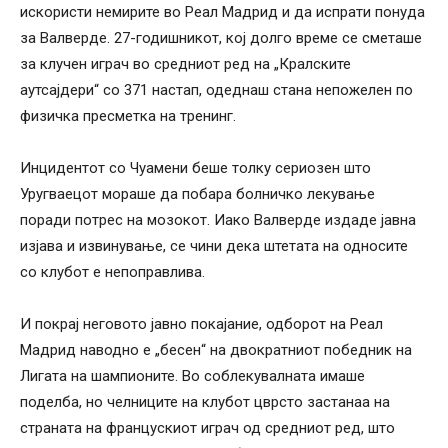
искористи немирите во Реал Мадрид и да испрати понуда
за Валверде. 27-годишникот, кој долго време се сметаше
за клучен играч во средниот ред на „Кралските
аутсајдери“ со 371 настап, одеднаш стана непожелен по
физичка пресметка на тренинг.
Инцидентот со Чуамени беше толку сериозен што
Уругваецот мораше да побара болничко лекување
поради потрес на мозокот. Иако Валверде издаде јавна
изјава и извинување, се чини дека штетата на односите
со клубот е непоправлива.
И покрај неговото јавно покајание, одборот на Реал
Мадрид наводно е „бесен“ на двократниот победник на
Лигата на шампионите. Во соблекувалната имаше
поделба, но челниците на клубот цврсто застанаа на
страната на францускиот играч од средниот ред, што