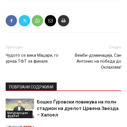
Претходно
Следно
Чудото се вика Маџари, го
Вемби-доминација, Сан
урнаа ТФТ за финале
Антонио на победа до
Оклахома!
ПОВРЗАНИ СОДРЖИНИ
Бошко Ѓуровски повикува на полн
стадион на дуелот Црвена Звезда
Меѓународен
– Хапоел
фудбал