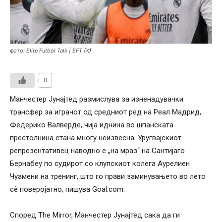
фото: Elite Futbol Talk | EFT (X)
0
Манчестер Јунајтед размислува за изненадувачки
трансфер за играчот од средниот ред на Реал Мадрид,
Федерико Валверде, чија иднина во шпанската
престолнина стана многу неизвесна. Уругвајскиот
репрезентативец наводно е „на мраз“ на Сантијаго
Бернабеу по судирот со клупскиот колега Аурелиен
Чуамени на тренинг, што го прави заминувањето во лето
сè поверојатно, пишува Goal.com.
Според The ​​Mirror, Манчестер Јунајтед сака да ги