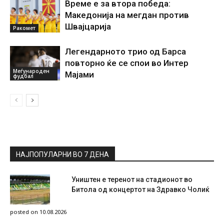
Време е за втора победа:
Македонија на мегдан против
Швајцарија
Ракомет
Легендарното трио од Барса
повторно ќе се спои во Интер
Меѓународен
Мајами
фудбал
НАЈПОПУЛАРНИ ВО 7 ДЕНА
Уништен е теренот на стадионот во
Битола од концертот на Здравко Чолиќ
posted on 10.08.2026