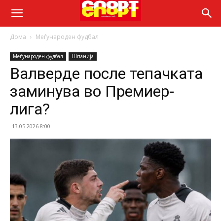
Дома
Меѓународен фудбал
Меѓународен фудбал
Шпанија
Валверде после тепачката
заминува во Премиер-
лига?
13.05.2026 8:00