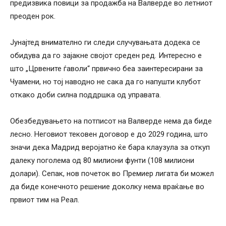
предизвика повици за продажба на Валверде во летниот
преоден рок.
Јунајтед внимателно ги следи случувањата додека се
обидува да го зајакне својот среден ред. Интересно е
што „Црвените ѓаволи“ првично беа заинтересирани за
Чуамени, но тој наводно не сака да го напушти клубот
откако доби силна поддршка од управата.
Обезбедувањето на потписот на Валверде нема да биде
лесно. Неговиот тековен договор е до 2029 година, што
значи дека Мадрид веројатно ќе бара клаузула за откуп
далеку поголема од 80 милиони фунти (108 милиони
долари). Сепак, нов почеток во Премиер лигата би можел
да биде конечното решение доколку нема враќање во
првиот тим на Реал.