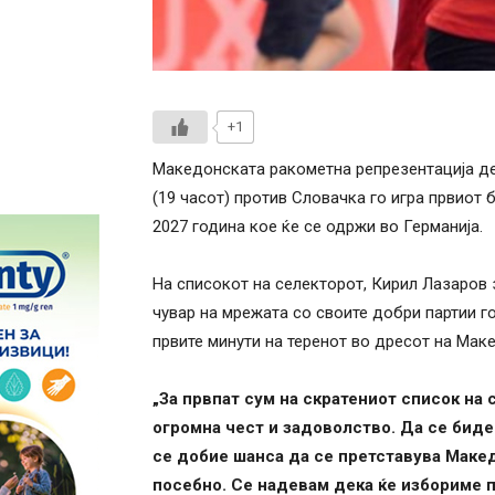
+1
Македонската ракометна репрезентација де
(19 часот) против Словачка го игра првиот
2027 година кое ќе се одржи во Германија.
На списокот на селекторот, Кирил Лазаров 
чувар на мрежата со своите добри партии го
првите минути на теренот во дресот на Маке
„За првпат сум на скратениот список на 
огромна чест и задоволство. Да се биде 
се добие шанса да се претставува Макед
посебно. Се надевам дека ќе избориме п