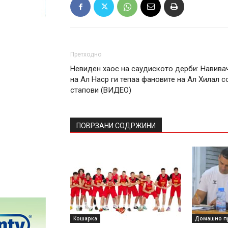
Претходно
Невиден хаос на саудиското дерби: Навива
на Ал Наср ги тепаа фановите на Ал Хилал с
стапови (ВИДЕО)
ПОВРЗАНИ СОДРЖИНИ
Кошарка
Домашно п