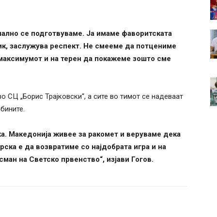
ално се подготвуваме. Ја имаме фаворитската
ник, заслужува респект. Не смееме да потцениме
максимумот и на терен да покажеме зошто сме
во СЦ „Борис Трајковски“, а сите во тимот се надеваат
бините.
ка. Македонија живее за ракомет и веруваме дека
рска е да возвратиме со најдобрата игра и на
сман на Светско првенство“, изјави Гогов.