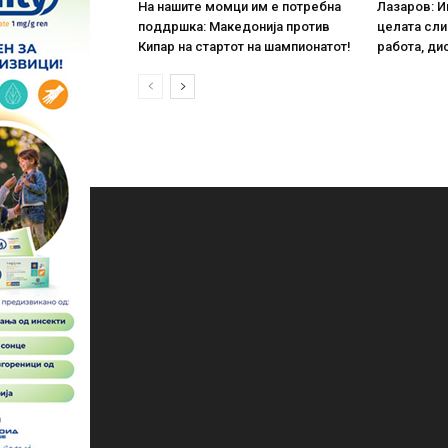
На нашите момци им е потребна
Лазаров: И
поддршка: Македонија против
целата сли
Кипар на стартот на шампионатот!
работа, ди