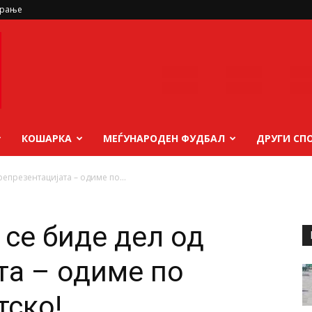
ирање
КОШАРКА
МЕЃУНАРОДЕН ФУДБАЛ
ДРУГИ СП
 репрезентацијата – одиме по...
а се биде дел од
та – одиме по
тско!