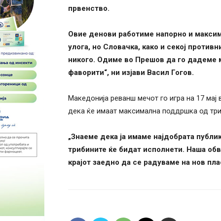
првенство.
Овие денови работиме напорно и максим
улога, но Словачка, како и секој против
никого. Одиме во Прешов да го дадеме 
фаворити“, ни изјави Васил Гогов.
Македонија реванш мечот го игра на 17 мај 
дека ќе имаат максимална поддршка од три
„Знаеме дека ја имаме најдобрата публи
трибините ќе бидат исполнети. Наша обв
крајот заедно да се радуваме на нов пла