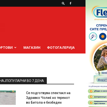
ОРТОВИ
МАГАЗИН
ФОТОГАЛЕРИЈА
НАЈПОПУЛАРНИ ВО 7 ДЕНА
Се подготвува спектакл на
Здравко Чолиќ но теренот
во Битола е безбеден