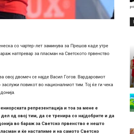
po
неска со чартер-лет заминува за Прешов каде утре
 бараж натпревар за пласман на Светското првенство
за овој двомеч се најде Васил Гогов. Вардаровиот
 заслужи повикот во националниот тим. Тој ќе ги чека
донија.
сениорската репрезентација и тоа за мене е
дел од овој тим, да се тренира со најдобрите и да
онија во бараж за Светско првенство е нешто
ласман и ќе настапиме и на самото Светско