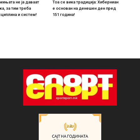
мињата не ја даваат
Тоа се вика традиција: Хиберниан
ка, за тим треба
е основан на денешен ден пред
сциплина и систем!
151 година!