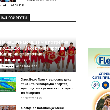
sted on 02.08.2026
НAЈНОВИ ВЕСТИ
На нашите момци им е потребна
поддршка: Македонија против
Кипар на стартот на
шампионатот!
06.08.2026 12:20
Кошарка
Халк Вело Грин – велосипедска
трка што ги поврзува спортот,
природата и хуманоста повторно
во Маврово
06.08.2026 11:49
Славје во Каталонија: Меси