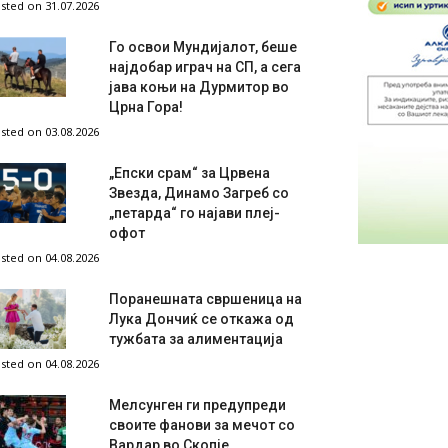
sted on 31.07.2026
Го освои Мундијалот, беше
најдобар играч на СП, а сега
јава коњи на Дурмитор во
Црна Гора!
sted on 03.08.2026
„Епски срам“ за Црвена
Звезда, Динамо Загреб со
„петарда“ го најави плеј-
офот
sted on 04.08.2026
Поранешната свршеница на
Лука Дончиќ се откажа од
тужбата за алиментација
sted on 04.08.2026
Мелсунген ги предупреди
своите фанови за мечот со
Вардар во Скопје