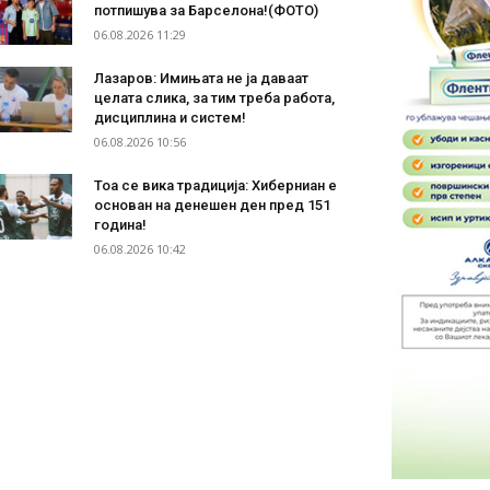
потпишува за Барселона!(ФОТО)
06.08.2026 11:29
Лазаров: Имињата не ја даваат
целата слика, за тим треба работа,
дисциплина и систем!
06.08.2026 10:56
Тоа се вика традиција: Хиберниан е
основан на денешен ден пред 151
година!
06.08.2026 10:42