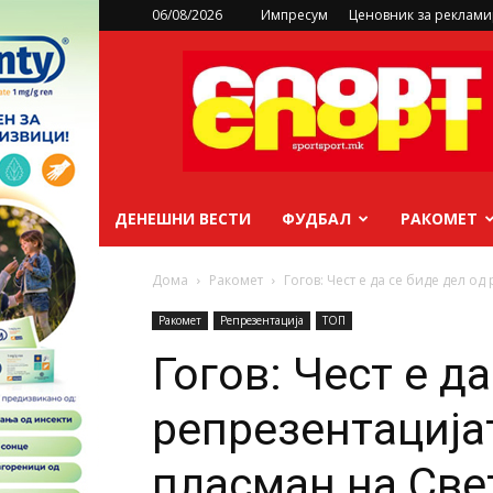
06/08/2026
Импресум
Ценовник за реклам
sportsport.mk
ДЕНЕШНИ ВЕСТИ
ФУДБАЛ
РАКОМЕТ
Дома
Ракомет
Гогов: Чест е да се биде дел од
Ракомет
Репрезентација
ТОП
Гогов: Чест е д
репрезентација
пласман на Све