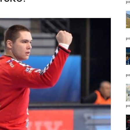
po
po
po
po