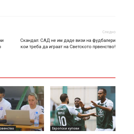
Следно
чи
Скандал: САД не им даде визи на фудбалери
о
кои треба да играат на Светското првенство!
рвенство
Европски купови