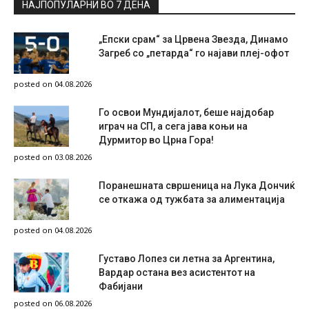
НАЈПОПУЛАРНИ ВО 7 ДЕНА
„Епски срам“ за Црвена Звезда, Динамо
Загреб со „петарда“ го најави плеј-офот
posted on 04.08.2026
Го освои Мундијалот, беше најдобар
играч на СП, а сега јава коњи на
Дурмитор во Црна Гора!
posted on 03.08.2026
Поранешната свршеница на Лука Дончиќ
се откажа од тужбата за алиментација
posted on 04.08.2026
Густаво Лопез си летна за Аргентина,
Вардар остана вез асистентот на
Фабијани
posted on 06.08.2026