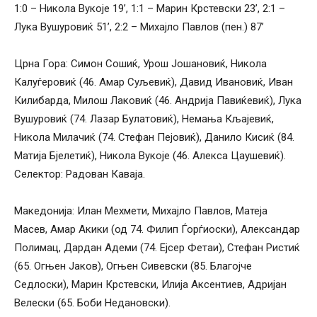
1:0 – Никола Вукоје 19’, 1:1 – Марин Крстевски 23’, 2:1 –
Лука Вушуровиќ 51’, 2:2 – Михајло Павлов (пен.) 87’
Црна Гора: Симон Сошиќ, Урош Јошановиќ, Никола
Калуѓеровиќ (46. Амар Суљевиќ), Давид Ивановиќ, Иван
Килибарда, Милош Лаковиќ (46. Андрија Павиќевиќ), Лука
Вушуровиќ (74. Лазар Булатовиќ), Немања Кљајевиќ,
Никола Милачиќ (74. Стефан Пејовиќ), Данило Кисиќ (84.
Матија Бјелетиќ), Никола Вукоје (46. Алекса Цаушевиќ).
Селектор: Радован Каваја.
Македонија: Илан Мехмети, Михајло Павлов, Матеја
Масев, Амар Акики (од 74. Филип Ѓорѓиоски), Александар
Полимац, Дардан Адеми (74. Ејсер Фетаи), Стефан Ристиќ
(65. Огњен Јаков), Огњен Сивевски (85. Благојче
Седлоски), Марин Крстевски, Илија Аксентиев, Адријан
Велески (65. Боби Недановски).