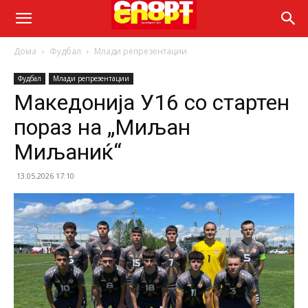
Дома
Фудбал
Млади репрезентации
Фудбал
Млади репрезентации
Македонија У16 со стартен
пораз на „Миљан
Миљаниќ“
13.05.2026 17:10