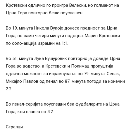
Крстевски одлично го проигра Велески, но голманот на
Црна Гора повторно беше поуспешен.
Во 19. минута Никола Вукоје донесе предност за Црна
Гора, но само четири минути подоцна, Марин Крстевски
по соло-акција израмни на 1:1.
Во 51. минута Лука Вушуровиќ повторно ја доведе Црна
Гора во водство, а Крстевски и Полимац пропуштија
одлична можност за израмнување во 79. минута. Сепак,
Михајло Павлов од пенал во 87. минута погоди за конечни
2:2.
Во пенал-серијата поуспешни беа фудбалерите на Црна
Гора, кои славеа со 4:2.
Стрелци: