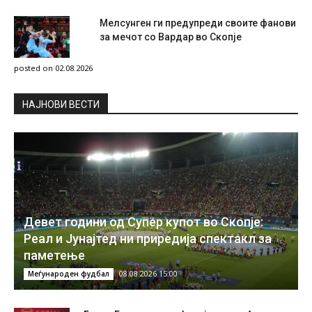
Мелсунген ги предупреди своите фанови
за мечот со Вардар во Скопје
posted on 02.08.2026
НAЈНОВИ ВЕСТИ
Девет години од Супер купот во Скопје:
Реал и Јунајтед ни приредија спектакл за
паметење
08.08.2026 15:00
Меѓународен фудбал