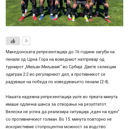
0
Македонската репрезентација до 16 години загуби на
пенали од Црна Гора на воведниот натпревар од
турнирот „Миљан Миљаниќ“ во Србија. Двете селекции
одиграа 2:2 во регуларниот дел, а противникот се
радуваше на победа по изведувањето пенали (2:4).
Нашата надежна репрезентација уште во првата минута
имаше одлична шанса за отворање на резултатот.
Велески не успеа да реализира ситуација „еден на еден“
со противничкиот голман. Во 15. минута повторно не
искористивме стопроцентна можност за водство.