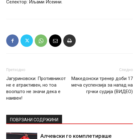
Селектор: Иљами Исеини.
Претходно
Следно
Јагуриновски: Противникот
Македонски тренер доби 17
не е атрактивен, но тоа
меча суспензија за напад на
воопшто не значи дека е
грчки судија (ВИДЕО)
наивен!
ПОВРЗАНИ СОДРЖИНИ
Алчевски го комплетираше