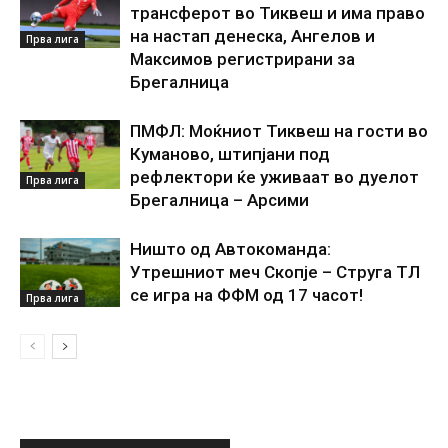
трансферот во Тиквеш и има право
на настап денеска, Ангелов и
Прва лига
Максимов регистрирани за
Брегалница
ПМФЛ: Моќниот Тиквеш на гости во
Куманово, штипјани под
рефлектори ќе уживаат во дуелот
Прва лига
Брегалница – Арсими
Ништо од Автокоманда:
Утрешниот меч Скопје – Струга ТЛ
се игра на ФФМ од 17 часот!
Прва лига