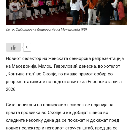
фото: Одбојкарска федерација на Македонија (FB)
0
Новиот селектор на женската сениорска репрезентација
на Македонија, Милош Гавриловиќ денеска, во хотелот
„Континентал“ во Скопје, го имаше првиот собир со
репрезентативките во подготовките за Европската лига
2026.
Сите повикани на поширокиот список се појавија на
првата прозивка во Скопје и ќе добијат шанса во
следните неколку дена да се покажат и докажат пред
новиот селектор и неговиот стручен штаб, пред да се