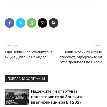
Претходно
Следно
ГФК Тиквеш со хуманитарна
Миленкоски го скрати
акција „Спас на Божидар“
списокот, одбојкарите од
утре тренираат во Скопје
ПОВРЗАНИ СОДРЖИНИ
Надежите ги стартуваа
подготовките за Зонските
Други
квалификации за ЕП 2027
спортови