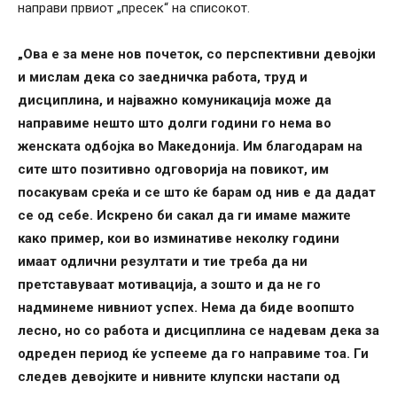
направи првиот „пресек“ на списокот.
„Ова е за мене нов почеток, со перспективни девојки
и мислам дека со заедничка работа, труд и
дисциплина, и најважно комуникација може да
направиме нешто што долги години го нема во
женската одбојка во Македонија. Им благодарам на
сите што позитивно одговорија на повикот, им
посакувам среќа и се што ќе барам од нив е да дадат
се од себе. Искрено би сакал да ги имаме мажите
како пример, кои во изминативе неколку години
имаат одлични резултати и тие треба да ни
претставуваат мотивација, а зошто и да не го
надминеме нивниот успех. Нема да биде воопшто
лесно, но со работа и дисциплина се надевам дека за
одреден период ќе успееме да го направиме тоа. Ги
следев девојките и нивните клупски настапи од