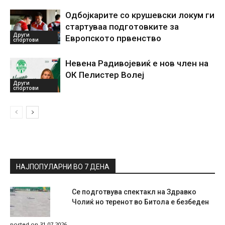
Одбојкарите со крушевски локум ги
стартуваа подготовките за
Други
Европското првенство
спортови
Невена Радивојевиќ е нов член на
ОК Пелистер Волеј
Други
спортови
НАЈПОПУЛАРНИ ВО 7 ДЕНА
Се подготвува спектакл на Здравко
Чолиќ но теренот во Битола е безбеден
posted on 31.07.2026