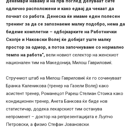
декември наваму и на прв поглед делуваат сите
одлично расположени и како едвај да чекаат да
почнат со работа. Денеска ќе имаме еден полесен
тренинг за да се запознаеме малку подобро, нема да
бидеме комплетни – одбојкарките на Работнички
Скопје и Наковски Волеј ќе добијат уште малку
простор за одмор, а потоа започнуваме со нормално
темпо на работа“,
вели новиот селектор на женскиот
национален тим на Македонија, Милош Гавриловиќ.
Стручниот штаб на Милош Гавриловиќ ќе го сочинуваат
Бранка Каленикова (тренер на Газели Волеј) како
асистент тренер, Романецот Рареш Стелиан Стоика како
кондиционен тренер, Анета Банкова ќе биде нов
статистичар, додека лекарскиот тим останува
непроменет – доктор на репрезентацијата е Љупчо
Петровски, а физио Стефан Јовановски.