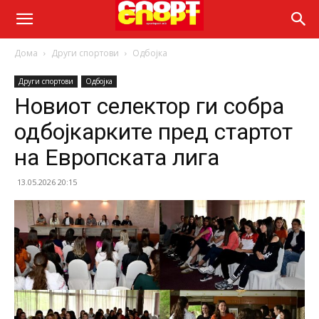
Дома
Други спортови
Одбојка
Други спортови
Одбојка
Новиот селектор ги собра
одбојкарките пред стартот
на Европската лига
13.05.2026 20:15