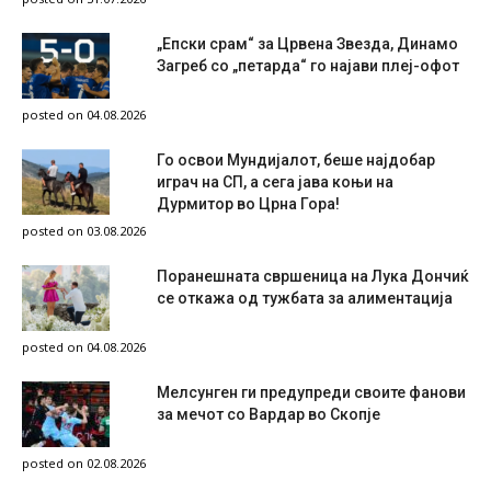
„Епски срам“ за Црвена Звезда, Динамо
Загреб со „петарда“ го најави плеј-офот
posted on 04.08.2026
Го освои Мундијалот, беше најдобар
играч на СП, а сега јава коњи на
Дурмитор во Црна Гора!
posted on 03.08.2026
Поранешната свршеница на Лука Дончиќ
се откажа од тужбата за алиментација
posted on 04.08.2026
Мелсунген ги предупреди своите фанови
за мечот со Вардар во Скопје
posted on 02.08.2026