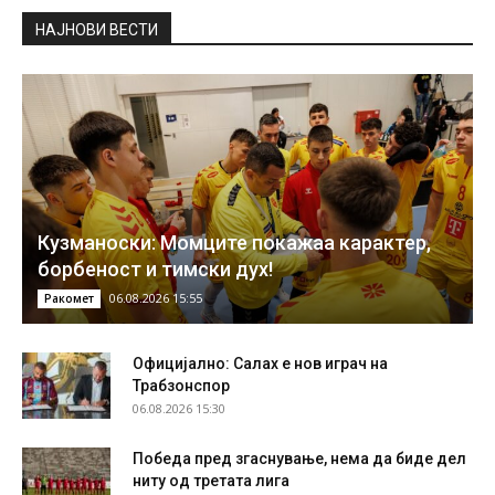
НAЈНОВИ ВЕСТИ
Кузманоски: Момците покажаа карактер,
борбеност и тимски дух!
06.08.2026 15:55
Ракомет
Официјално: Салах е нов играч на
Трабзонспор
06.08.2026 15:30
Победа пред згаснување, нема да биде дел
ниту од третата лига