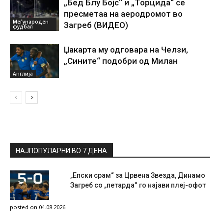
„Бед Блу Бојс“ и „Торцида“ се
пресметаа на аеродромот во
Меѓународен
Загреб (ВИДЕО)
фудбал
Џакарта му одговара на Челзи,
„Сините“ подобри од Милан
Англија
НАЈПОПУЛАРНИ ВО 7 ДЕНА
„Епски срам“ за Црвена Звезда, Динамо
Загреб со „петарда“ го најави плеј-офот
posted on 04.08.2026