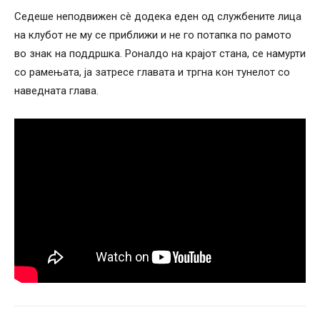
Седеше неподвижен сè додека еден од службените лица
на клубот не му се приближи и не го потапка по рамото
во знак на поддршка. Роналдо на крајот стана, се намурти
со рамењата, ја затресе главата и тргна кон тунелот со
наведната глава.