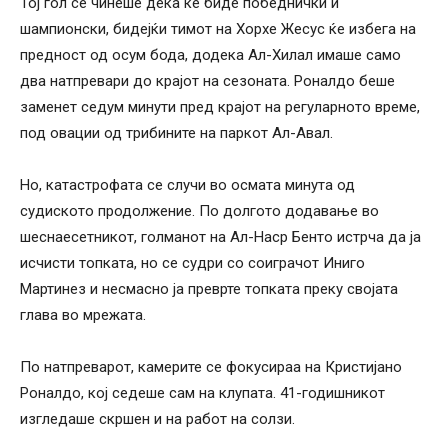
Тој гол се чинеше дека ќе биде победнички и
шампионски, бидејќи тимот на Хорхе Жесус ќе избега на
предност од осум бода, додека Ал-Хилал имаше само
два натпревари до крајот на сезоната. Роналдо беше
заменет седум минути пред крајот на регуларното време,
под овации од трибините на паркот Ал-Авал.
Но, катастрофата се случи во осмата минута од
судиското продолжение. По долгото додавање во
шеснаесетникот, голманот на Ал-Наср Бенто истрча да ја
исчисти топката, но се судри со соиграчот Иниго
Мартинез и несмасно ја преврте топката преку својата
глава во мрежата.
По натпреварот, камерите се фокусираа на Кристијано
Роналдо, кој седеше сам на клупата. 41-годишникот
изгледаше скршен и на работ на солзи.