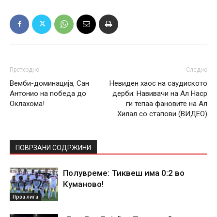
Претходно
Следно
Вемби-доминација, Сан
Невиден хаос на саудиското
Антонио на победа до
дерби: Навивачи на Ал Наср
Оклахома!
ги тепаа фановите на Ал
Хилал со стапови (ВИДЕО)
ПОВРЗАНИ СОДРЖИНИ
Полувреме: Тиквеш има 0:2 во
Куманово!
Прва лига