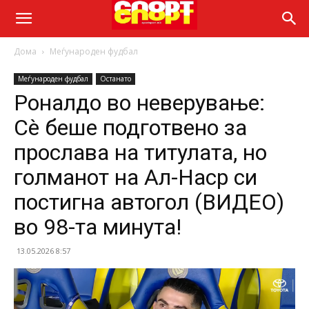
Дома
Меѓународен фудбал
Меѓународен фудбал
Останато
Роналдо во неверување:
Сè беше подготвено за
прослава на титулата, но
голманот на Ал-Наср си
постигна автогол (ВИДЕО)
во 98-та минута!
13.05.2026 8:57