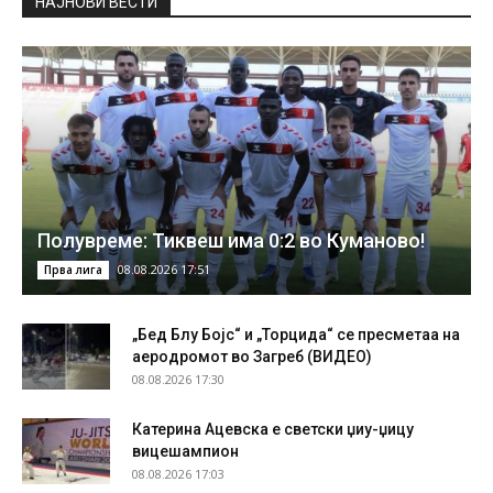
НAЈНОВИ ВЕСТИ
Полувреме: Тиквеш има 0:2 во Куманово!
08.08.2026 17:51
Прва лига
„Бед Блу Бојс“ и „Торцида“ се пресметаа на
аеродромот во Загреб (ВИДЕО)
08.08.2026 17:30
Катерина Ацевска е светски џиу-џицу
вицешампион
08.08.2026 17:03