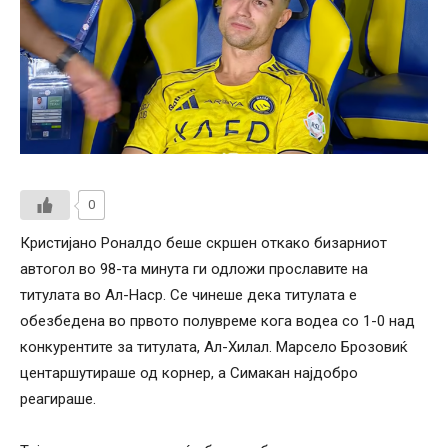
0
Кристијано Роналдо беше скршен откако бизарниот
автогол во 98-та минута ги одложи прославите на
титулата во Ал-Наср. Се чинеше дека титулата е
обезбедена во првото полувреме кога водеа со 1-0 над
конкурентите за титулата, Ал-Хилал. Марсело Брозовиќ
центаршутираше од корнер, а Симакан најдобро
реагираше.