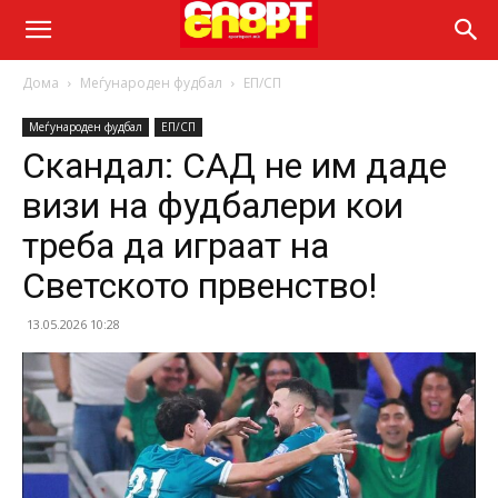
Дома
Меѓународен фудбал
ЕП/СП
Меѓународен фудбал
ЕП/СП
Скандал: САД не им даде
визи на фудбалери кои
треба да играат на
Светското првенство!
13.05.2026 10:28