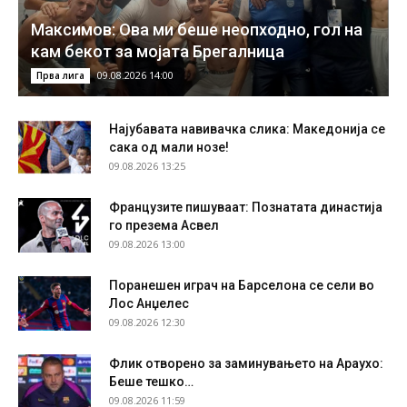
Максимов: Ова ми беше неопходно, гол на
кам бекот за мојата Брегалница
09.08.2026 14:00
Прва лига
Најубавата навивачка слика: Македонија се
сака од мали нозе!
09.08.2026 13:25
Французите пишуваат: Познатата династија
го презема Асвел
09.08.2026 13:00
Поранешен играч на Барселона се сели во
Лос Анџелес
09.08.2026 12:30
Флик отворено за заминувањето на Араухо:
Беше тешко…
09.08.2026 11:59