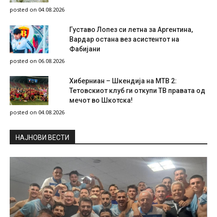
posted on 04.08.2026
Густаво Лопез си летна за Аргентина,
Вардар остана вез асистентот на
Фабијани
posted on 06.08.2026
Хиберниан – Шкендија на МТВ 2:
Тетовскиот клуб ги откупи ТВ правата од
мечот во Шкотска!
posted on 04.08.2026
НAЈНОВИ ВЕСТИ