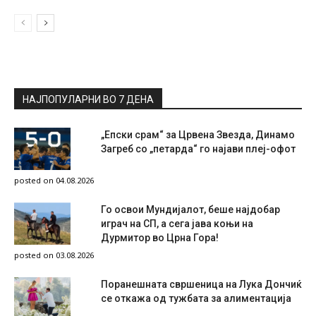
НАЈПОПУЛАРНИ ВО 7 ДЕНА
„Епски срам“ за Црвена Звезда, Динамо
Загреб со „петарда“ го најави плеј-офот
posted on 04.08.2026
Го освои Мундијалот, беше најдобар
играч на СП, а сега јава коњи на
Дурмитор во Црна Гора!
posted on 03.08.2026
Поранешната свршеница на Лука Дончиќ
се откажа од тужбата за алиментација