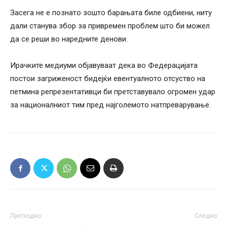
Засега не е познато зошто барањата биле одбиени, ниту
дали станува збор за привремен проблем што би можел
да се реши во наредните денови.
Ирачките медиуми објавуваат дека во Федерацијата
постои загриженост бидејќи евентуалното отсуство на
петмина репрезентативци би претставувало огромен удар
за националниот тим пред најголемото натпреварување.
Претходно
Следно