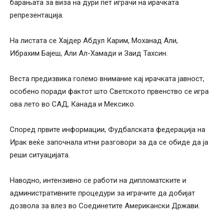
барањата за виза на дури пет играчи на ирачката
репрезентација.
На листата се Хајдер Абдул Карим, Моханад Али,
Ибрахим Бајеш, Али Ал-Хамади и Заид Тахсин.
Веста предизвика големо внимание кај ирачката јавност,
особено поради фактот што Светското првенство се игра
ова лето во САД, Канада и Мексико.
Според првите информации, Фудбалската федерација на
Ирак веќе започнала итни разговори за да се обиде да ја
реши ситуацијата.
Наводно, интензивно се работи на дипломатските и
административните процедури за играчите да добијат
дозвола за влез во Соединетите Американски Држави.