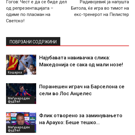
Гогов: Чест е да се биде дел
Радивојевиќ ја напушта
од репрезентацијата –
Битола, ќе игра во тимот на
одиме по пласман на
екс-тренерот на Пелистер
Светско!
ПОВРЗАНИ СОДРЖИНИ
Најубавата навивачка слика:
Македонија се сака од мали нозе!
Кошарка
Поранешен играч на Барселона се
сели во Лос Анџелес
Меѓународен
фудбал
Флик отворено за заминувањето
на Араухо: Беше тешко…
Меѓународен
фудбал