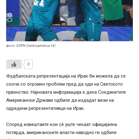
фото: ESPN Centroamérica (X)
0
Фудбалската репрезентација на Ирак би можела да се
соочи со огромен проблем пред да оди на Светското
првенство. Најновата информација е дека Соединетите
Американски Држави одбиле да издадат визи на
одредени репрезентативци на Ирак.
Според извештаите кои сè уште чекаат официјална
потврда, американските власти наводно ги одбиле