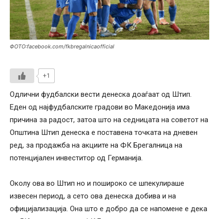
ФОТО:facebook.com/fkbregalnicaofficial
+1
Одлични фудбалски вести денеска доаѓаат од Штип.
Еден од најфудбалските градови во Македонија има
причина за радост, затоа што на седницата на советот на
Општина Штип денеска е поставена точката на дневен
ред, за продажба на акциите на ФК Брегалница на
потенцијален инвеститор од Германија.
Околу ова во Штип но и пошироко се шпекулираше
извесен период, а сето ова денеска добива и на
официјализација. Она што е добро да се напомене е дека