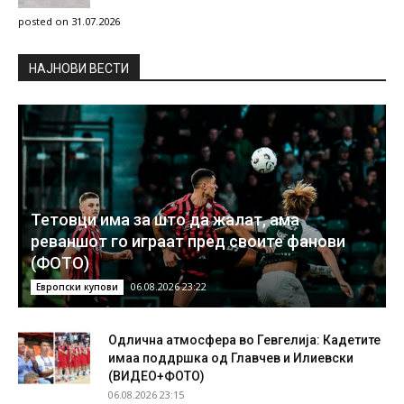
posted on 31.07.2026
НAЈНОВИ ВЕСТИ
Тетовци има за што да жалат, ама
реваншот го играат пред своите фанови
(ФОТО)
06.08.2026 23:22
Европски купови
Одлична атмосфера во Гевгелија: Кадетите
имаа поддршка од Главчев и Илиевски
(ВИДЕО+ФОТО)
06.08.2026 23:15