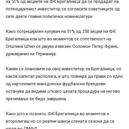
за 51% од акциите на ФК Брегалница да се продадат на
потенцијалниот инвеститор се согласите советниците од
сите двете главни политички номенклатури.
Како потрнцијален купувач на 51% од 250 акции на ФК
Брегалница кои што во моментов се сопственост на
Општина Штип се јавува извезен Соломон Петер Франк,
државјанин на Германија.
Какви се плановите на овој инвеститор за Брегалница, со
каков капитал располага, и што планира да прави со еден
од најголемите македонски фудбалски брендови
останува да видиме откако целата процедура на негово
преземање ќе биде завршена.
Како што е познато, ФК Брегалница во моментов е
второлигаш но со реални шанси слената сезона да се
најде во ПМФЛ.