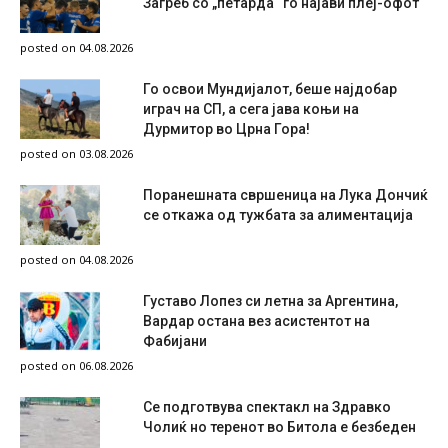
Загреб со „петарда“ го најави плеј-офот
posted on 04.08.2026
Го освои Мундијалот, беше најдобар
играч на СП, а сега јава коњи на
Дурмитор во Црна Гора!
posted on 03.08.2026
Поранешната свршеница на Лука Дончиќ
се откажа од тужбата за алиментација
posted on 04.08.2026
Густаво Лопез си летна за Аргентина,
Вардар остана вез асистентот на
Фабијани
posted on 06.08.2026
Се подготвува спектакл на Здравко
Чолиќ но теренот во Битола е безбеден