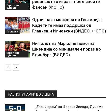
реваншот го играат пред своите
Европски
фанови (ФОТО)
купови
Одлична атмосфера во Гевгелија:
Кадетите имаа поддршка од
Главчев и Илиевски (ВИДЕО+ФОТО)
Кошарка
Ни голот на Марко не помогна:
Шкендија со минимален пораз во
Европски
Единбург!(ВИДЕО)
купови
НАЈПОПУЛАРНИ ВО 7 ДЕНА
„Епски срам“ за Црвена Звезда, Динамо