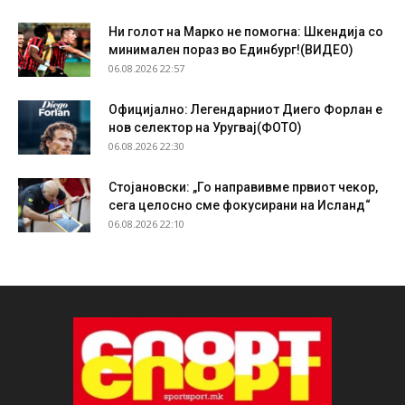
Ни голот на Марко не помогна: Шкендија со
минимален пораз во Единбург!(ВИДЕО)
06.08.2026 22:57
Официјално: Легендарниот Диего Форлан е
нов селектор на Уругвај(ФОТО)
06.08.2026 22:30
Стојановски: „Го направивме првиот чекор,
сега целосно сме фокусирани на Исланд“
06.08.2026 22:10