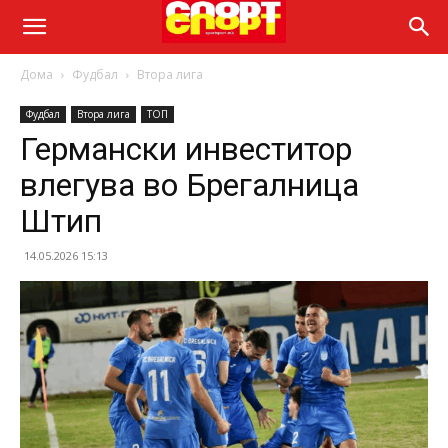
Дома
Фудбал
Втора лига
Фудбал
Втора лига
ТОП
Германски инвеститор
влегува во Брегалница
Штип
14.05.2026 15:13