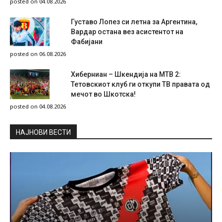
posted on 04.08.2026
Густаво Лопез си летна за Аргентина,
Вардар остана вез асистентот на
Фабијани
posted on 06.08.2026
Хиберниан – Шкендија на МТВ 2:
Тетовскиот клуб ги откупи ТВ правата од
мечот во Шкотска!
posted on 04.08.2026
НAЈНОВИ ВЕСТИ