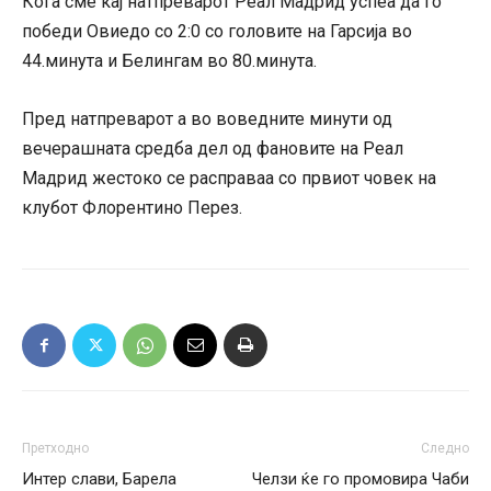
Кога сме кај натпреварот Реал Мадрид успеа да го
победи Овиедо со 2:0 со головите на Гарсија во
44.минута и Белингам во 80.минута.
Пред натпреварот а во воведните минути од
вечерашната средба дел од фановите на Реал
Мадрид жестоко се расправаа со првиот човек на
клубот Флорентино Перез.
Претходно
Следно
Интер слави, Барела
Челзи ќе го промовира Чаби