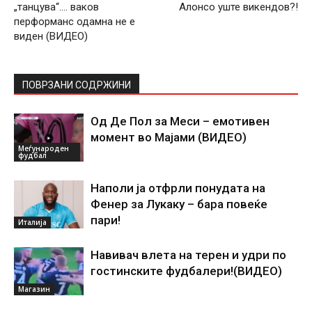
„танцува“…. ваков
Алонсо уште викендов?!
перформанс одамна не е
виден (ВИДЕО)
ПОВРЗАНИ СОДРЖИНИ
Од Де Пол за Меси – емотивен
момент во Мајами (ВИДЕО)
Меѓународен
фудбал
Наполи ја отфрли понудата на
Фенер за Лукаку – бара повеќе
пари!
Италија
Навивач влета на терен и удри по
гостинските фудбалери!(ВИДЕО)
Магазин