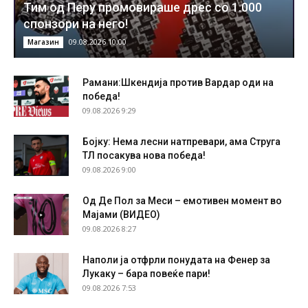
Тим од Перу промовираше дрес со 1.000
спонзори на него!
09.08.2026 10:00
Магазин
Рамани:Шкендија против Вардар оди на
победа!
09.08.2026 9:29
Бојку: Нема лесни натпревари, ама Струга
ТЛ посакува нова победа!
09.08.2026 9:00
Од Де Пол за Меси – емотивен момент во
Мајами (ВИДЕО)
09.08.2026 8:27
Наполи ја отфрли понудата на Фенер за
Лукаку – бара повеќе пари!
09.08.2026 7:53