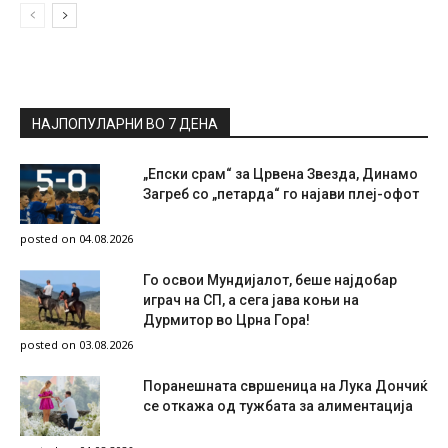
НАЈПОПУЛАРНИ ВО 7 ДЕНА
„Епски срам“ за Црвена Звезда, Динамо
Загреб со „петарда“ го најави плеј-офот
posted on 04.08.2026
Го освои Мундијалот, беше најдобар
играч на СП, а сега јава коњи на
Дурмитор во Црна Гора!
posted on 03.08.2026
Поранешната свршеница на Лука Дончиќ
се откажа од тужбата за алиментација