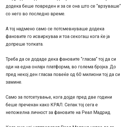
додека беше повреден и за се она што се “врзуваше“
со него во последно време.
А тој надмено само се потсмевнуваше додека
фановите го исвиркуваа и тоа секогаш кога ќе ја
допреше топката.
Треба да се додаде дека фановите “гласаа“ тој да си
оди на една онлајн платформа, во голема бројка. До
пред некој ден гласаа повеќе од 60 милиони тој да си
замине.
Само за потсетување, кога дојде пред две години
беше пречекан како КРАЛ. Сепак тој сега е
непожелна личност за фановите на Реал Мадрид.