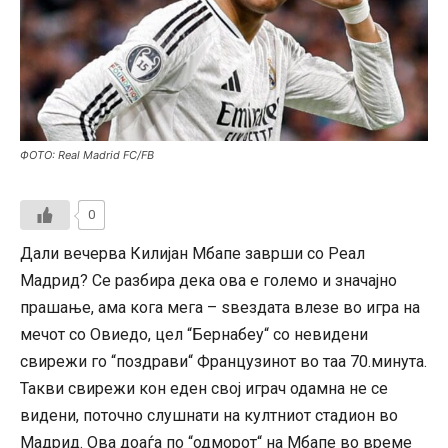
ФОТО: Real Madrid FC/FB
0
Дали вечерва Килијан Мбапе заврши со Реал
Мадрид? Се разбира дека ова е големо и значајно
прашање, ама кога мега – ѕвездата влезе во игра на
мечот со Овиедо, цел “Бернабеу“ со невидени
свирежи го “поздрави“ Французинот во таа 70.минута.
Такви свирежи кон еден свој играч одамна не се
видени, поточно слушнати на култниот стадион во
Мадрид. Ова доаѓа по “одморот“ на Мбапе во време