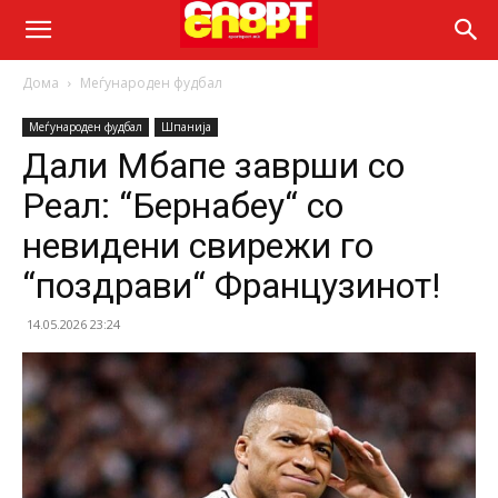
Дома
Меѓународен фудбал
Меѓународен фудбал
Шпанија
Дали Мбапе заврши со
Реал: “Бернабеу“ со
невидени свирежи го
“поздрави“ Французинот!
14.05.2026 23:24