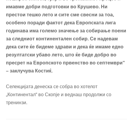
имавме добри подготовки во Крушево. Ни
престои тешко лето и сите сме свесни за тоа,
особено поради фактот дека Европската лига
годинава има големо значење за собирање поени
за следниот континентален собир. Се надевам
дека сите ќе бидеме здрави и дека ќе имаме едно
резултатски убаво лето, што ќе биде добро во
пресрет на Европското првенство во септември“
– заклучува Костиќ.
Селекцијата денеска се
собра
во хотелот
„Континентал“ во Скопје и
веднаш продолжи со
тренинзи.