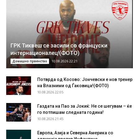
ГРК Тиквеш се засили со француски
интернационалец!(ФОТО)
10.08.2026 22:21
Домашно првенство
Потврда од Косово: Јончевски е нов тренер
на Влазними од Ѓаковица!(ФОТО)
10.08.2026 22:05
Газдата на Пао за Јокиќ: Не се шегувам – ќе
го потпишам следната година!
10.08.2026 21:45
Европа, Азија и Северна Америка со
здружија против Инфантино