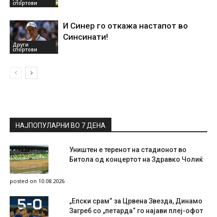
спортови
И Синер го откажа настапот во
Синсинати!
Други
спортови
НАЈПОПУЛАРНИ ВО 7 ДЕНА
Уништен е теренот на стадионот во
Битола од концертот на Здравко Чолиќ
posted on 10.08.2026
„Епски срам“ за Црвена Звезда, Динамо
Загреб со „петарда“ го најави плеј-офот