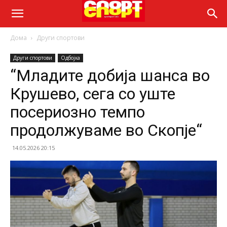
Дома
Други спортови
Други спортови
Одбојка
“Младите добија шанса во
Крушево, сега со уште
посериозно темпо
продолжуваме во Скопје“
14.05.2026 20:15