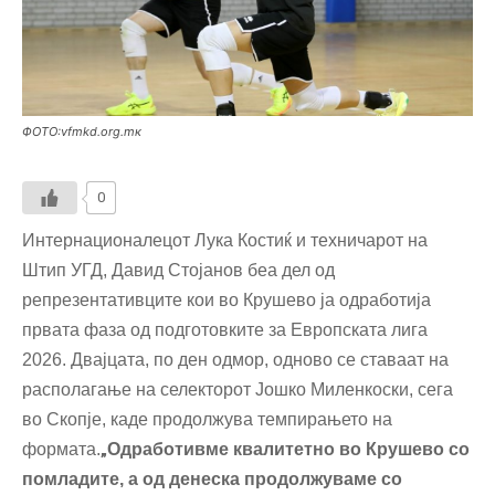
ФОТО:vfmkd.org.mк
0
Интернационалецот Лука Костиќ и техничарот на
Штип УГД, Давид Стојанов беа дел од
репрезентативците кои во Крушево ја одработија
првата фаза од подготовките за Европската лига
2026. Двајцата, по ден одмор, одново се ставаат на
располагање на селекторот Јошко Миленкоски, сега
во Скопје, каде продолжува темпирањето на
формата.
„
Одработивме квалитетно во Крушево со
помладите, а од денеска продолжуваме со