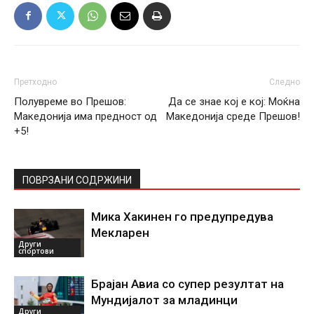
Претходно
Следно
Полувреме во Прешов:
Да се знае кој е кој: Моќна
Македонија има предност од
Македонија среде Прешов!
+5!
ПОВРЗАНИ СОДРЖИНИ
Мика Хакинен го предупредува
Мекларен
Други
спортови
Брајан Авиа со супер резултат на
Мундијалот за младинци
Други