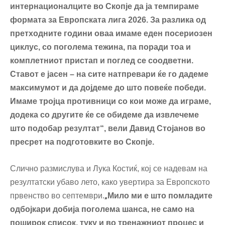
интернационалците во Скопје да ја темпираме
формата за Европската лига 2026. За разлика од
претходните години оваа имаме еден посериозен
циклус, со поголема тежина, па поради тоа и
комплетниот пристап и поглед се соодветни.
Ставот е јасен – на сите натпревари ќе го дадеме
максимумот и да дојдеме до што повеќе победи.
Имаме тројца противници со кои може да играме,
додека со другите ќе се обидеме да извлечеме
што подобар резултат“, вели Давид Стојанов во
пресрет на подготовките во Скопје.
Слично размислува и Лука Костиќ, кој се надевам на
резултатски убаво лето, како увертира за Европското
првенство во септември.
„
Мило ми е што помладите
одбојкари добија поголема шанса, не само на
поширок список, туку и во тренажниот процес и