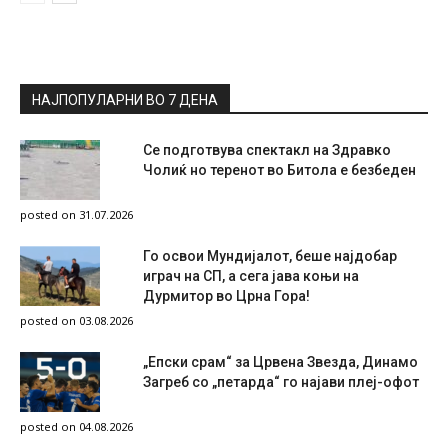
НАЈПОПУЛАРНИ ВО 7 ДЕНА
Се подготвува спектакл на Здравко
Чолиќ но теренот во Битола е безбеден
posted on 31.07.2026
Го освои Мундијалот, беше најдобар
играч на СП, а сега јава коњи на
Дурмитор во Црна Гора!
posted on 03.08.2026
„Епски срам“ за Црвена Звезда, Динамо
Загреб со „петарда“ го најави плеј-офот
posted on 04.08.2026