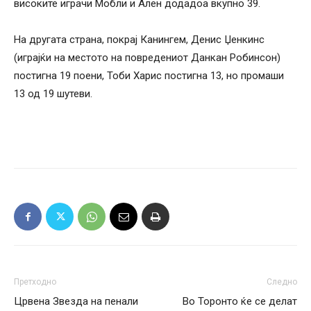
високите играчи Мобли и Ален додадоа вкупно 39.
На другата страна, покрај Канингем, Денис Џенкинс
(играјќи на местото на повредениот Данкан Робинсон)
постигна 19 поени, Тоби Харис постигна 13, но промаши
13 од 19 шутеви.
Претходно
Следно
Црвена Звезда на пенали
Во Торонто ќе се делат