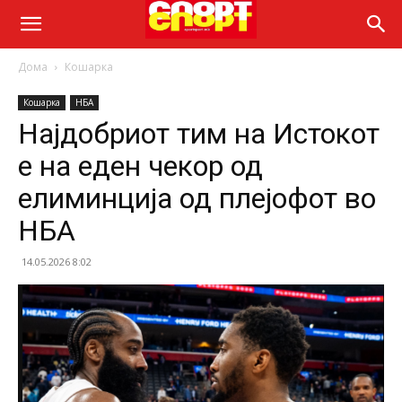
Дома
Кошарка
Кошарка
НБА
Најдобриот тим на Истокот
е на еден чекор од
елиминција од плејофот во
НБА
14.05.2026 8:02