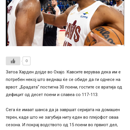
0
Затоа Харден дојде во Охајо. Кавсите веруваа дека им е
потребен некој што веднаш ќе се обиде да ги однесе на
врвот. „Брадата“ постигна 30 поени, гостите се вратија од
дефицит од десет поени и славеа со 117-113.
Сега ќе имаат шанса да ја завршат серијата на домашен
терен, каде што не загубија ниту еден во плејофот оваа
сезона. И покрај водството од 15 поени во првиот дел,