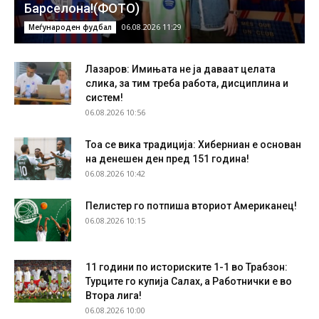
Барселона!(ФОТО)
06.08.2026 11:29
Меѓународен фудбал
Лазаров: Имињата не ја даваат целата
слика, за тим треба работа, дисциплина и
систем!
06.08.2026 10:56
Тоа се вика традиција: Хиберниан е основан
на денешен ден пред 151 година!
06.08.2026 10:42
Пелистер го потпиша вториот Американец!
06.08.2026 10:15
11 години по историските 1-1 во Трабзон:
Турците го купија Салах, а Работнички е во
Втора лига!
06.08.2026 10:00