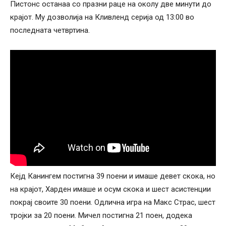
Пистонс останаа со празни раце на околу две минути до
крајот. Му дозволија на Кливленд серија од 13:00 во
последната четвртина.
Кејд Канингем постигна 39 поени и имаше девет скока, но
на крајот, Харден имаше и осум скока и шест асистенции
покрај своите 30 поени. Одлична игра на Макс Страс, шест
тројки за 20 поени. Мичел постигна 21 поен, додека