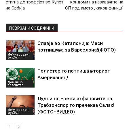
стигна до трофејот во Купот
кондоми на навивачите на
на Србија
СП под името „каков финиш“
ПОВРЗАНИ СОДРЖИНИ
Славје во Каталонија: Меси
потпишува за Барселона!(ФОТО)
Меѓународен
фудбал
Пелистер го потпиша вториот
Американец!
Домашно
првенство
Лудница: Еве како фановите на
Трабзонспор го пречекаа Салах!
Меѓународен
(ФОТО+ВИДЕО)
фудбал