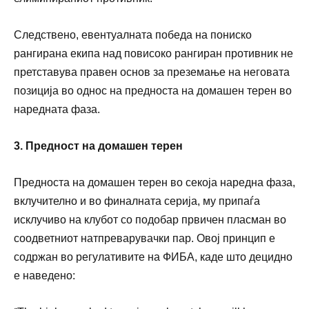
Следствено, евентуалната победа на пониско
рангирана екипа над повисоко рангиран противник не
претставува правен основ за преземање на неговата
позиција во однос на предноста на домашен терен во
наредната фаза.
3. Предност на домашен терен
Предноста на домашен терен во секоја наредна фаза,
вклучително и во финалната серија, му припаѓа
исклучиво на клубот со подобар првичен пласман во
соодветниот натпреварувачки пар. Овој принцип е
содржан во регулативите на ФИБА, каде што децидно
е наведено: