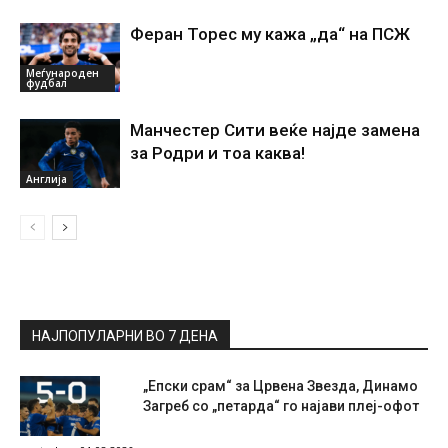
Феран Торес му кажа „да“ на ПСЖ
Меѓународен
фудбал
Манчестер Сити веќе најде замена
за Родри и тоа каква!
Англија
НАЈПОПУЛАРНИ ВО 7 ДЕНА
„Епски срам“ за Црвена Звезда, Динамо
Загреб со „петарда“ го најави плеј-офот