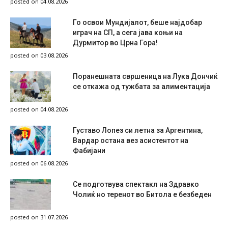
posted on 04.08.2026
Го освои Мундијалот, беше најдобар
играч на СП, а сега јава коњи на
Дурмитор во Црна Гора!
posted on 03.08.2026
Поранешната свршеница на Лука Дончиќ
се откажа од тужбата за алиментација
posted on 04.08.2026
Густаво Лопез си летна за Аргентина,
Вардар остана вез асистентот на
Фабијани
posted on 06.08.2026
Се подготвува спектакл на Здравко
Чолиќ но теренот во Битола е безбеден
posted on 31.07.2026