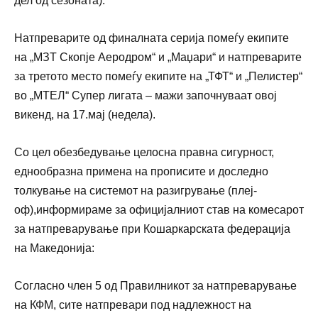
дел од сезоната).
Натпреварите од финалната серија помеѓу екипите
на „МЗТ Скопје Аеродром“ и „Маџари“ и натпреварите
за третото место помеѓу екипите на „ТФТ“ и „Пелистер“
во „МТЕЛ“ Супер лигата – мажи започнуваат овој
викенд, на 17.мај (недела).
Со цел обезбедување целосна правна сигурност,
еднообразна примена на прописите и доследно
толкување на системот на разигрување (плеј-
оф),информираме за официјалниот став на комесарот
за натпреварување при Кошаркарската федерација
на Македонија:
Согласно член 5 од Правилникот за натпреварување
на КФМ, сите натпревари под надлежност на