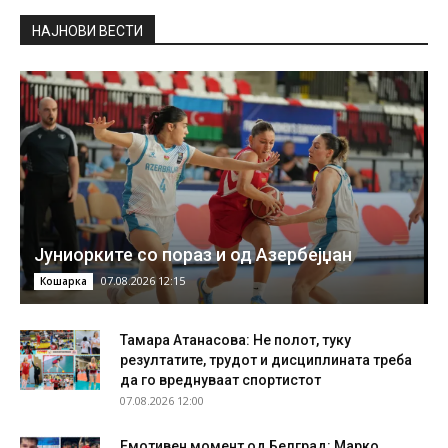
НAЈНОВИ ВЕСТИ
Јуниорките со пораз и од Азербејџан
07.08.2026 12:15
Кошарка
Тамара Атанасова: Не полот, туку
резултатите, трудот и дисциплината треба
да го вреднуваат спортистот
07.08.2026 12:00
Емотивен момент од Белград: Марко