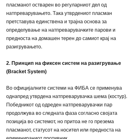
пласманот остварен во регуларниот дел од
натпреварувањето. Така утврдениот пласман
претставува единствена и трајна основа за
определување на натпреварувачките парови и
предноста на домашен терен до самиот крај на
разигрувањето.
2. Принцип на фиксен систем на разигрување
(Bracket System)
Во официјалните системи на ФИБА се применува
однапред утврдена натпреварувачка шема (костур).
Победникот од одреден натпреварувачки пар
продолжува во следната фаза согласно својата
позиција во системот, но притоа не го презема
пласманот, статусот на носител или предноста на
елиминираниот противник.