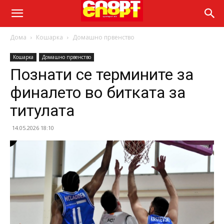
Дома
Кошарка
Домашно првенство
Кошарка
Домашно првенство
Познати се термините за
финалето во битката за
титулата
14.05.2026 18:10