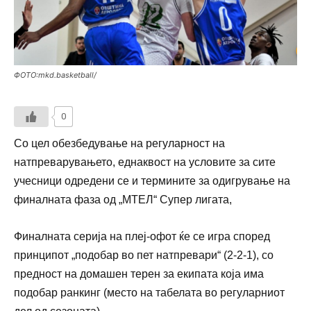
ФОТО:mkd.basketball/
0
Со цел обезбедување на регуларност на
натпреварувањето, еднаквост на условите за сите
учесници одредени се и термините за одигрување на
финалната фаза од „МТЕЛ“ Супер лигата,
Финалната серија на плеј-офот ќе се игра според
принципот „подобар во пет натпревари“ (2-2-1), со
предност на домашен терен за екипата која има
подобар ранкинг (место на табелата во регуларниот