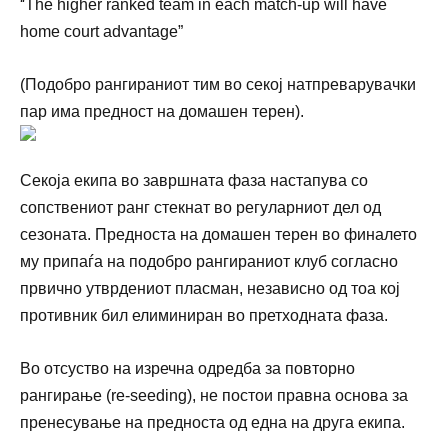
“
The higher ranked team in each match-up will have
home court advantage”
(Подобро рангираниот тим во секој натпреварувачки
пар има предност на домашен терен).
Секоја екипа во завршната фаза настапува со
сопствениот ранг стекнат во регуларниот дел од
сезоната. Предноста на домашен терен во финалето
му припаѓа на подобро рангираниот клуб согласно
првично утврдениот пласман, независно од тоа кој
противник бил елиминиран во претходната фаза.
Во отсуство на изречна одредба за повторно
рангирање (re-seeding), не постои правна основа за
пренесување на предноста од една на друга екипа.