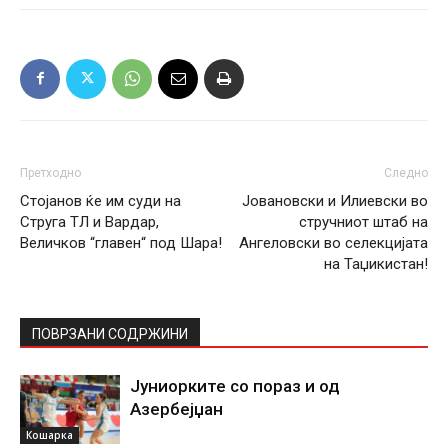
Претходно
Следно
Стојанов ќе им суди на
Јовановски и Илиевски во
Струга ТЛ и Вардар,
стручниот штаб на
Величков “главен“ под Шара!
Ангеловски во селекцијата
на Таџикистан!
ПОВРЗАНИ СОДРЖИНИ
Јуниорките со пораз и од
Азербејџан
Кошарка