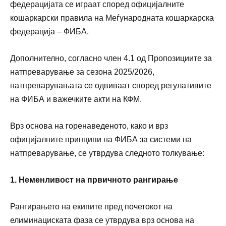
федерацијата се играат според официјалните
кошаркарски правила на Меѓународната кошаркарска
федерација – ФИБА.
Дополнително, согласно член 4.1 од Пропозициите за
натпреварување за сезона 2025/2026,
натпреварувањата се одвиваат според регулативите
на ФИБА и важечките акти на КФМ.
Врз основа на горенаведеното, како и врз
официјалните принципи на ФИБА за системи на
натпреварување, се утврдува следното толкување:
1. Неменливост на првичното рангирање
Рангирањето на екипите пред почетокот на
елиминациската фаза се утврдува врз основа на