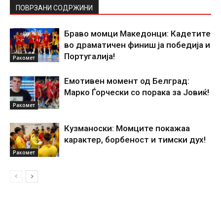
ПОВРЗАНИ СОДРЖИНИ
Браво момци Македонци: Кадетите
во драматичен финиш ја победија и
Португалија!
Ракомет
Емотивен момент од Белград:
Марко Ѓорчески со порака за Јовиќ!
Ракомет
Кузманоски: Момците покажаа
карактер, борбеност и тимски дух!
Ракомет