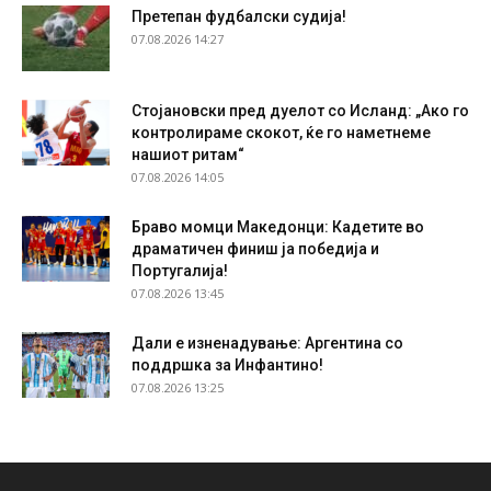
Претепан фудбалски судија!
07.08.2026 14:27
Стојановски пред дуелот со Исланд: „Ако го
контролираме скокот, ќе го наметнеме
нашиот ритам“
07.08.2026 14:05
Браво момци Македонци: Кадетите во
драматичен финиш ја победија и
Португалија!
07.08.2026 13:45
Дали е изненадување: Аргентина со
поддршка за Инфантино!
07.08.2026 13:25