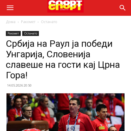
Дома
Ракомет
Останато
Ракомет
Останато
Србија на Раул ја победи
Унгарија, Словенија
славеше на гости кај Црна
Гора!
14.05.2026 20:50