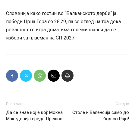
Словенија како гостин во “Балканското дерби“ ја
победи Црна Гора со 28:29, па со оглед на тоа дека
реваншот го игра дома, има големи шанси да се
избори за пласман на СП 2027.
Претходно
Следно
Да се знае кој е кој: Моќна
Столе и Валенсија само до
Македонија среде Прешов!
бод со Рајо!