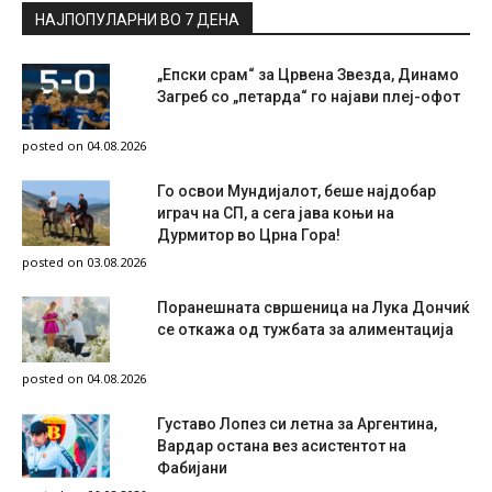
НАЈПОПУЛАРНИ ВО 7 ДЕНА
„Епски срам“ за Црвена Звезда, Динамо
Загреб со „петарда“ го најави плеј-офот
posted on 04.08.2026
Го освои Мундијалот, беше најдобар
играч на СП, а сега јава коњи на
Дурмитор во Црна Гора!
posted on 03.08.2026
Поранешната свршеница на Лука Дончиќ
се откажа од тужбата за алиментација
posted on 04.08.2026
Густаво Лопез си летна за Аргентина,
Вардар остана вез асистентот на
Фабијани