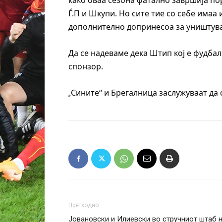
како оваа сезона фатално завршија п
Ѓ.П и Шкупи. Но сите тие со себе имаа
дополнително допринесоа за уништува
Да се надеваме дека Штип кој е фудбал
спонзор.
Сините“ и Брегалница заслужуваат да 
„
Претходно
Јовановски и Илиевски во стручниот штаб 