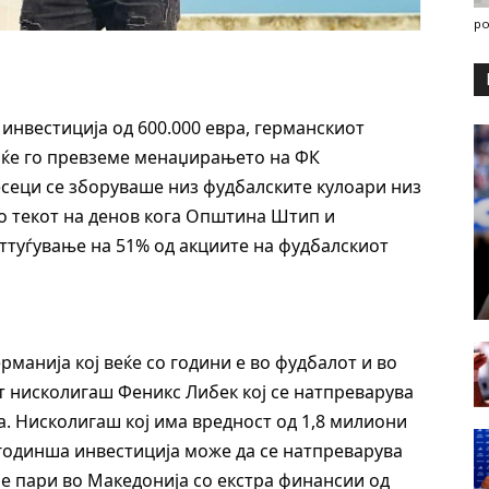
po
нвестиција од 600.000 евра, германскиот
 ќе го превземе менаџирањето на ФК
есеци се зборуваше низ фудбалските кулоари низ
во текот на денов кога Општина Штип и
оттуѓување на 51% од акциите на фудбалскиот
рманија кој веќе со години е во фудбалот и во
т нисколигаш Феникс Либек кој се натпреварува
ја. Нисколигаш кој има вредност од 1,8 милиони
а годинша инвестиција може да се натпреварува
Тие пари во Македонија со екстра финансии од