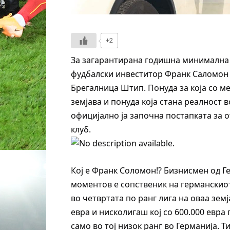
+2
За загарантирана годишна минимална и
фудбалски инвеститор Франк Саломон
Брегалница Штип. Понуда за која со м
земјава и понуда која стана реалност 
официјално ја започна постапката за 
клуб.
Кој е Франк Соломон!? Бизнисмен од Ге
моментов е сопственик на германскио
во четвртата по ранг лига на оваа зем
евра и нисколигаш кој со 600.000 евр
само во тој низок ранг во Германија. 