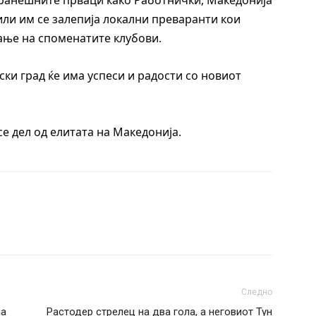
оранешните прваци како Работнички, Македонија
 или им се залепија локални преваранти кои
ње на споменатите клубови.
ски град ќе има успеси и радости со новиот
се дел од елитата на Македонија.
Следно
на
Растодер стрелец на два гола, а неговиот Тун