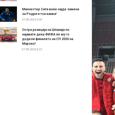
Манчестер Сити веќе најде замена
за Родри и тоа каква!
07.08.2026 9:00
Остра реакција на Шпанија по
најавите дека ФИФА ќе му го
додели финалето на СП 2030 на
Мароко!
07.08.2026 8:25