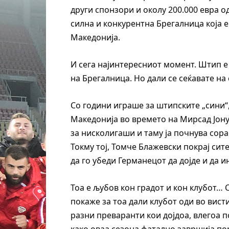
други спонзори и околу 200.000 евра о
силна и конкурентна Брегалница која е
Македонија.
И сега најинтересниот момент. Штип е
на Брегалница. Но дали се сеќавате н
Со години играше за штипските „сини“,
Македонија во времето на Мирсад Јонуз
за нисколигаши и таму ја почнува сор
Токму тој, Томче Блажевски покрај сит
да го убеди Германецот да дојде и да 
Тоа е љубов кон градот и кон клубот… 
покаже за тоа дали клубот оди во вист
разни преваранти кои дојдоа, влегоа п