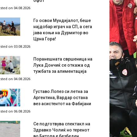
офот
sted on 04.08.2026
Го освои Мундијалот, беше
најдобар играч на СП, а сега
јава коњи на Дурмитор во
Црна Гора!
sted on 03.08.2026
Поранешната свршеница на
Лука Дончиќ се откажа од
тужбата за алиментација
sted on 04.08.2026
Густаво Лопез си летна за
Аргентина, Вардар остана
вез асистентот на Фабијани
sted on 06.08.2026
Се подготвува спектакл на
Здравко Чолиќ но теренот
во Битола е безбеден