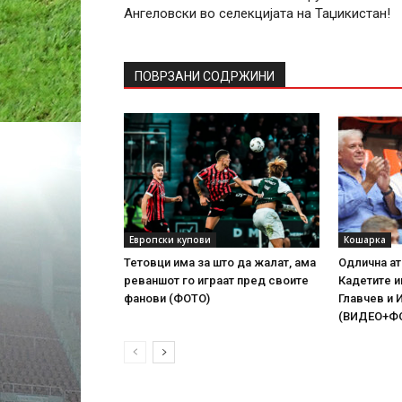
Ангеловски во селекцијата на Таџикистан!
ПОВРЗАНИ СОДРЖИНИ
Европски купови
Кошарка
Тетовци има за што да жалат, ама
Одлична ат
реваншот го играат пред своите
Кадетите 
фанови (ФОТО)
Главчев и 
(ВИДЕО+Ф