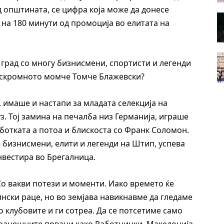
д општината, се цифра која може да донесе
 на 180 минути од промоција во елитата на
 град со многу бизнисмени, спортисти и легенди
а скромното момче Томче Блажевски?
 имаше и настапи за младата селекција на
. Тој замина на печалба низ Германија, играше
аботката а потоа и блискоста со Франк Соломон.
е бизнисмени, елити и легенди на Штип, успева
инвестира во Брегалница.
Со вакви потези и моменти. Иако времето ќе
ински раце, но во земјава навикнавме да гледаме
о клубовите и ги сотреа. Да се потсетиме само