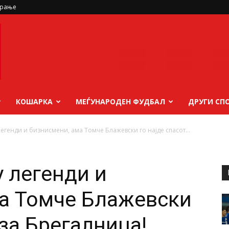
ирање
КОШАРКА
МЕЃУНАРОДЕН ФУДБАЛ
ДРУГИ СП
егенди и бизнисмени, ама Томче Блажевски го најде спасот...
 легенди и
а Томче Блажевски
 за Брегалница!