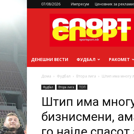
07/08/2026
Импресум
Ценовник за реклам
sportsport.mk
ДЕНЕШНИ ВЕСТИ
ФУДБАЛ
РАКОМЕТ
Дома
Фудбал
Втора лига
Штип има многу л
Фудбал
Втора лига
ТОП
Штип има многу
бизнисмени, ам
го најде спасот