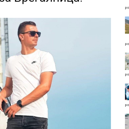
po
po
po
po