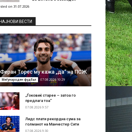
sted on 31.07.2026
НAЈНОВИ ВЕСТИ
Феран Торес му кажа „да“ на ПСЖ
07.08.2026 10:29
Меѓународен фудбал
„Ѓоковиќ старее – затоа го
предлага тоа“
07.08.2026 9:57
Лидс плати рекордна сума за
голманот на Манчестер Сити
07.08.2026 9:30