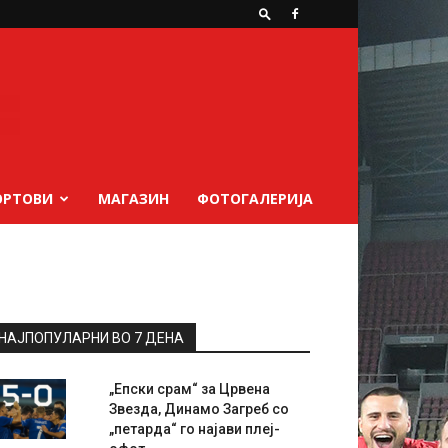
ОРТОВИ
МАГАЗИН
ФОТОГАЛЕРИЈА
НАЈПОПУЛАРНИ ВО 7 ДЕНА
„Епски срам“ за Црвена
Звезда, Динамо Загреб со
„петарда“ го најави плеј-