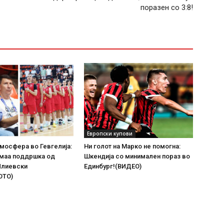
поразен со 3:8!
Европски купови
мосфера во Гевгелија:
Ни голот на Марко не помогна:
имаа поддршка од
Шкендија со минимален пораз во
Илиевски
Единбург!(ВИДЕО)
ОТО)