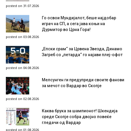
posted on 31.07.2026
Го освои Мундијалот, беше најдобар
играч на СП, а сега јава коњи на
Дурмитор во Црна Гора!
posted on 03.08.2026
„Епски срам“ за Црвена Звезда, Динамо
Загреб со „петарда“ го најави плеј-офот
posted on 04.08.2026
Мелсунген ги предупреди своите фанови
за мечот со Вардар во Скопје
posted on 02.08.2026
Каква брука за шампионот! Шкендија
среде Скопје собра двојно повеќе
гледачи од Вардар
posted on 01.08.2026