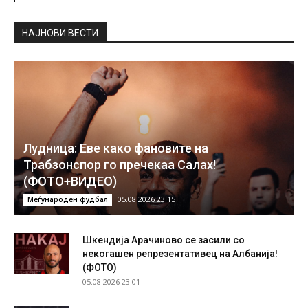
НAЈНОВИ ВЕСТИ
Лудница: Еве како фановите на
Трабзонспор го пречекаа Салах!
(ФОТО+ВИДЕО)
05.08.2026 23:15
Меѓународен фудбал
Шкендија Арачиново се засили со
некогашен репрезентативец на Албанија!
(ФОТО)
05.08.2026 23:01