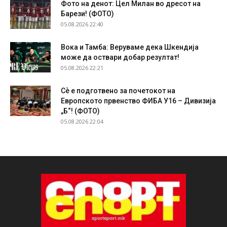
Фото на денот: Цел Милан во дресот на
Барези! (ФОТО)
05.08.2026 22:40
Вока и Тамба: Веруваме дека Шкендија
може да оствари добар резултат!
05.08.2026 22:21
Сѐ е подготвено за почетокот на
Европското првенство ФИБА У16 – Дивизија
„Б“! (ФОТО)
05.08.2026 22:04