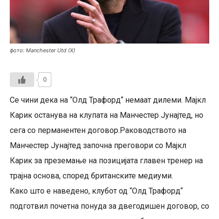
фото: Manchester Utd (X)
0
Се чини дека на “Олд Трафорд“ немаат дилеми. Мајкл
Карик останува на клупата на Манчестер Јунајтед, но
сега со перманентен договор.Раководството на
Манчестер Јунајтед започна преговори со Мајкл
Карик за преземање на позицијата главен тренер на
трајна основа, според британските медиуми.
Како што е наведено, клубот од “Олд Трафорд“
подготвил почетна понуда за двегодишен договор, со