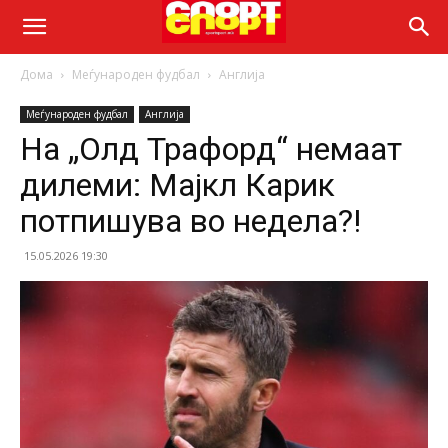
Дома
Меѓународен фудбал
Англија
Меѓународен фудбал
Англија
На „Олд Трафорд“ немаат
дилеми: Мајкл Карик
потпишува во недела?!
15.05.2026 19:30