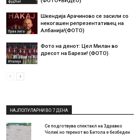
(ФОТО+ВИДЕО)
фудбал
Шкендија Арачиново се засили со
некогашен репрезентативец на
Албанија!(ФОТО)
Прва лига
Фото на денот: Цел Милан во
дресот на Барези! (ФОТО)
Италија
НАЈПОПУЛАРНИ ВО 7 ДЕНА
Се подготвува спектакл на Здравко
Чолиќ но теренот во Битола е безбеден