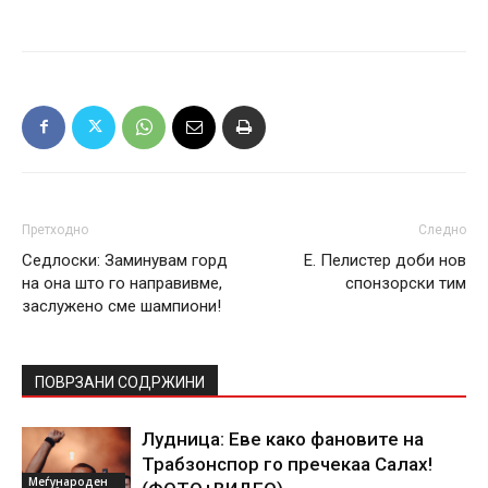
Претходно
Следно
Седлоски: Заминувам горд
Е. Пелистер доби нов
на она што го направивме,
спонзорски тим
заслужено сме шампиони!
ПОВРЗАНИ СОДРЖИНИ
Лудница: Еве како фановите на
Трабзонспор го пречекаа Салах!
Меѓународен