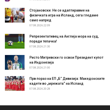
Стојановски: Не се адаптиравме на
физичката игра на Исланд, сега гледаме
само напред
07.08.2026 22:09
Репрезентативец на Англија мора на суд,
поради тепачка!
07.08.2026 21:30
Ристо Митревски го освои Президент купот
на Индонезија
07.08.2026 21:00
Прв пораз на ЕП „Б“ Дивизија: Македонските
кадети во „мрежата“ на Исланд
07.08.2026 20:28