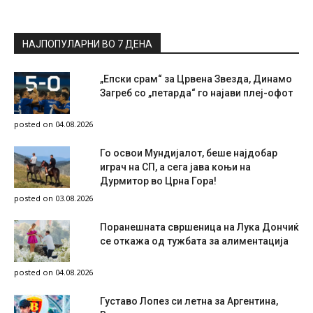
НАЈПОПУЛАРНИ ВО 7 ДЕНА
„Епски срам“ за Црвена Звезда, Динамо
Загреб со „петарда“ го најави плеј-офот
posted on 04.08.2026
Го освои Мундијалот, беше најдобар
играч на СП, а сега јава коњи на
Дурмитор во Црна Гора!
posted on 03.08.2026
Поранешната свршеница на Лука Дончиќ
се откажа од тужбата за алиментација
posted on 04.08.2026
Густаво Лопез си летна за Аргентина,