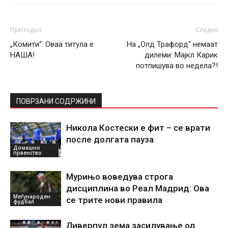
Претходно
Следно
„Комити“: Оваа титула е
На „Олд Трафорд“ немаат
НАША!
дилеми: Мајкл Карик
потпишува во недела?!
ПОВРЗАНИ СОДРЖИНИ
Никола Костески е фит – се врати
после долгата пауза
Домашно
првенство
Мурињо воведува строга
дисциплина во Реал Мадрид: Ова
Меѓународен
се трите нови правила
фудбал
Ливерпул зема засилување од