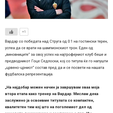
+1
Вардар со победата над Струга од 0:1 на гостински терен,
успеа да се врати на шампионскиот трон. Еден од
„виновниците“ за овој успех на најтрофејниот клуб беше и
предводникот Гоце Седлоски, кој со титула ќе го напушти
„црвено-црниот“ состав пред да и се посвети на нашата
фудбалска репрезентација.
„На најдобар можен начин ја завршувам оваа моја
втора етапа како тренер на Вардар. Мислам дека
заслужено ја освоивме титулата со компактен,
квалитетен тим кој што на поголемиот дел од