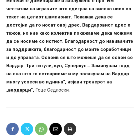
мечевите доминираше и заслужено е прв. Им
честитам на играчите што одиграа на високо ниво во
текот на целиот шампионат. Покажаа дека се
достојни да го носат овој дрес. Вардаровиот дрес е
тежок, но ние како колектив покажавме дека можеме
да се носиме со истиот. Благодарност до навивачите
за поддршката, благодарност до моите соработници
и до управата. Освоив се што можеше да се освои со
Вардар. Три титули, куп, Суперкуп… Заминувам горд
на она што го остваривме и му посакувам на Вардар
многу успеси во иднина“, изјави тренерот на
„вардарци“,
Гоце Седлоски.