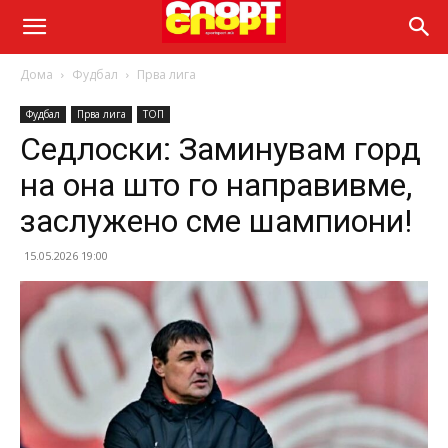
Дома
Фудбал
Прва лига
Фудбал
Прва лига
ТОП
Седлоски: Заминувам горд
на она што го направивме,
заслужено сме шампиони!
15.05.2026 19:00