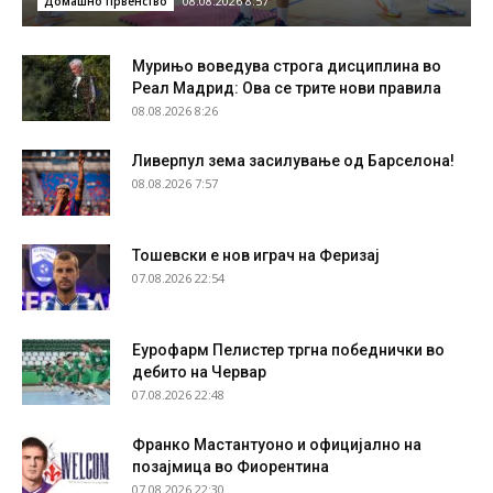
08.08.2026 8:57
Домашно првенство
Мурињо воведува строга дисциплина во
Реал Мадрид: Ова се трите нови правила
08.08.2026 8:26
Ливерпул зема засилување од Барселона!
08.08.2026 7:57
Тошевски е нов играч на Феризај
07.08.2026 22:54
Еурофарм Пелистер тргна победнички во
дебито на Червар
07.08.2026 22:48
Франко Мастантуоно и официјално на
позајмица во Фиорентина
07.08.2026 22:30