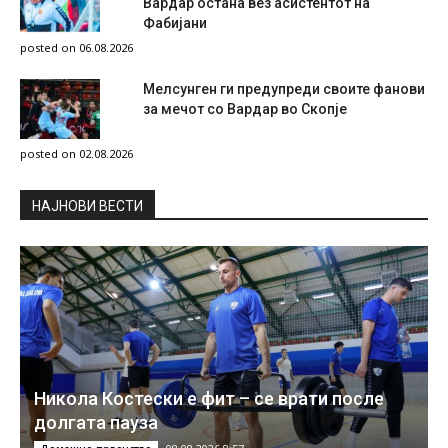
Вардар остана вез асистентот на
Фабијани
posted on 06.08.2026
Мелсунген ги предупреди своите фанови
за мечот со Вардар во Скопје
posted on 02.08.2026
НAЈНОВИ ВЕСТИ
Никола Костески е фит – се врати после
долгата пауза