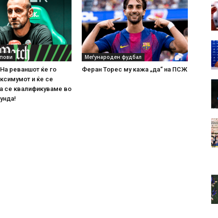
упови
Меѓународен фудбал
На реваншот ќе го
Феран Торес му кажа „да“ на ПСЖ
ксимумот и ќе се
а се квалификуваме во
унда!