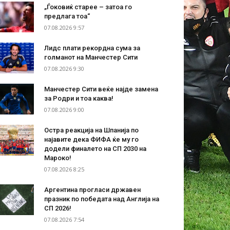
„Ѓоковиќ старее – затоа го
предлага тоа“
07.08.2026 9:57
Лидс плати рекордна сума за
голманот на Манчестер Сити
07.08.2026 9:30
Манчестер Сити веќе најде замена
за Родри и тоа каква!
07.08.2026 9:00
Остра реакција на Шпанија по
најавите дека ФИФА ќе му го
додели финалето на СП 2030 на
Мароко!
07.08.2026 8:25
Аргентина прогласи државен
празник по победата над Англија на
СП 2026!
07.08.2026 7:54