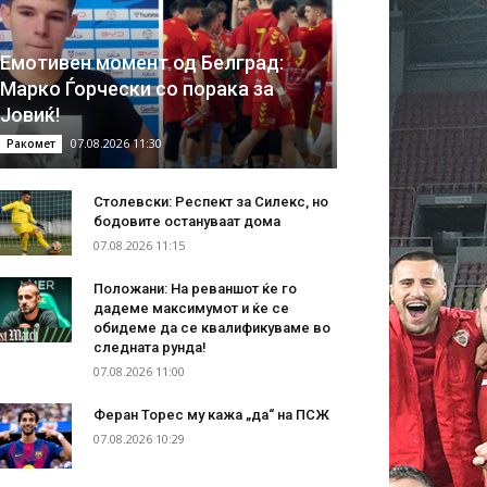
Емотивен момент од Белград:
Марко Ѓорчески со порака за
Јовиќ!
07.08.2026 11:30
Ракомет
Столевски: Респект за Силекс, но
бодовите остануваат дома
07.08.2026 11:15
Положани: На реваншот ќе го
дадеме максимумот и ќе се
обидеме да се квалификуваме во
следната рунда!
07.08.2026 11:00
Феран Торес му кажа „да“ на ПСЖ
07.08.2026 10:29