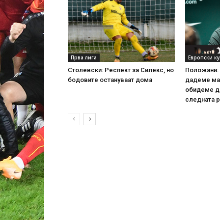
Прва лига
Европски к
Столевски: Респект за Силекс, но
Положани: 
бодовите остануваат дома
дадеме ма
обидеме д
следната р