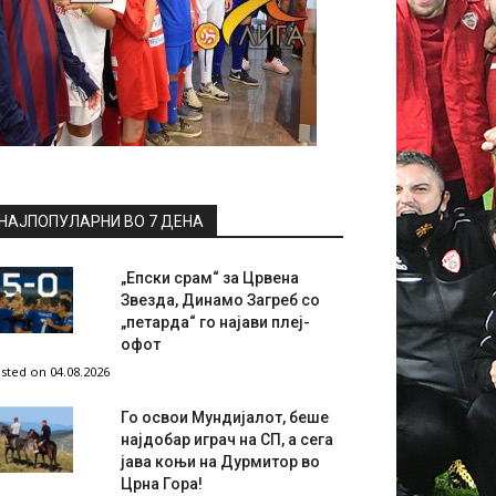
НАЈПОПУЛАРНИ ВО 7 ДЕНА
„Епски срам“ за Црвена
Звезда, Динамо Загреб со
„петарда“ го најави плеј-
офот
sted on 04.08.2026
Го освои Мундијалот, беше
најдобар играч на СП, а сега
јава коњи на Дурмитор во
Црна Гора!