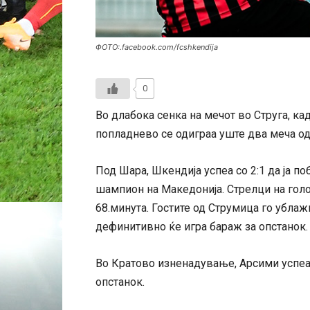
ФОТО:.facebook.com/fcshkendija
0
Во длабока сенка на мечот во Струга, ка
попладнево се одиграа уште два меча о
Под Шара, Шкендија успеа со 2:1 да ја п
шампион на Македонија. Стрелци на голо
68.минута. Гостите од Струмица го ублажи
дефинитивно ќе игра бараж за опстанок.
Во Кратово изненадување, Арсими успеа д
опстанок.