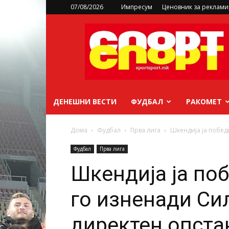
07/08/2026
Импресум
Ценовник за реклам
sportsport.mk
ДЕНЕШНИ ВЕСТИ
ФУДБАЛ
РАКОМЕТ
Дома
Фудбал
Прва лига
Шкендија ја победи
Фудбал
Прва лига
Шкендија ја по
го изненади Сил
директен опста