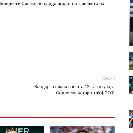
 Шкендија и Силекс во среда играат во финалето на
Следно
Вардар ја слави својата 12-та титула, а
Седлоски четвртата!(ФОТО)