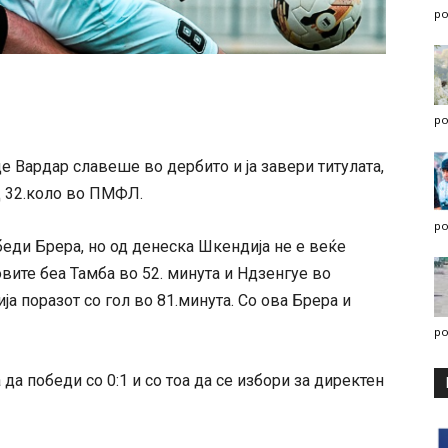
po
po
де Вардар славеше во дербито и ја завери титулата,
д 32.коло во ПМФЛ.
po
обеди Брера, но од денеска Шкендија не е веќе
вите беа Тамба во 52. минута и Ндзенгуе во
ја поразот со гол во 81.минута. Со ова Брера и
po
а победи со 0:1 и со тоа да се избори за директен