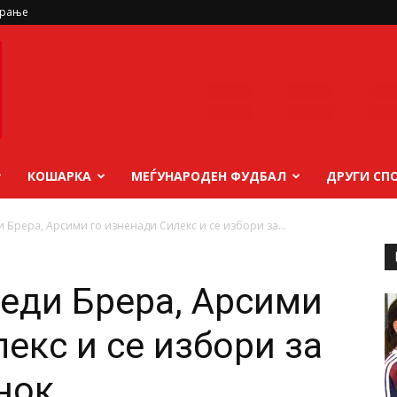
ирање
КОШАРКА
МЕЃУНАРОДЕН ФУДБАЛ
ДРУГИ СП
 Брера, Арсими го изненади Силекс и се избори за...
беди Брера, Арсими
екс и се избори за
нок