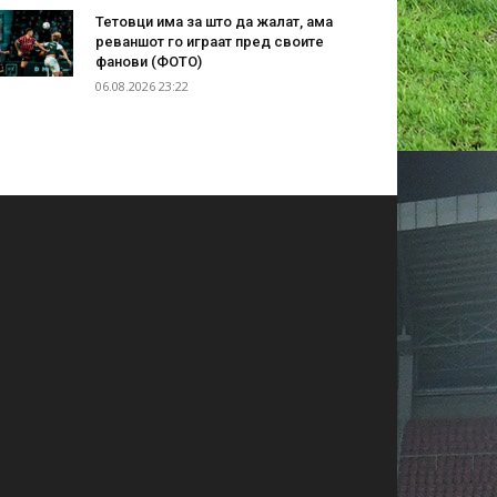
Тетовци има за што да жалат, ама
реваншот го играат пред своите
фанови (ФОТО)
06.08.2026 23:22