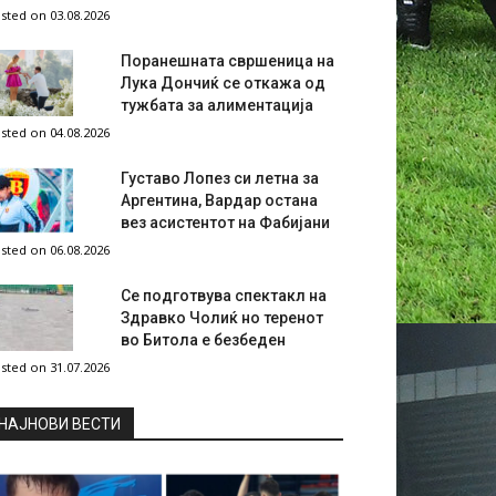
sted on 03.08.2026
Поранешната свршеница на
Лука Дончиќ се откажа од
тужбата за алиментација
sted on 04.08.2026
Густаво Лопез си летна за
Аргентина, Вардар остана
вез асистентот на Фабијани
sted on 06.08.2026
Се подготвува спектакл на
Здравко Чолиќ но теренот
во Битола е безбеден
sted on 31.07.2026
НAЈНОВИ ВЕСТИ