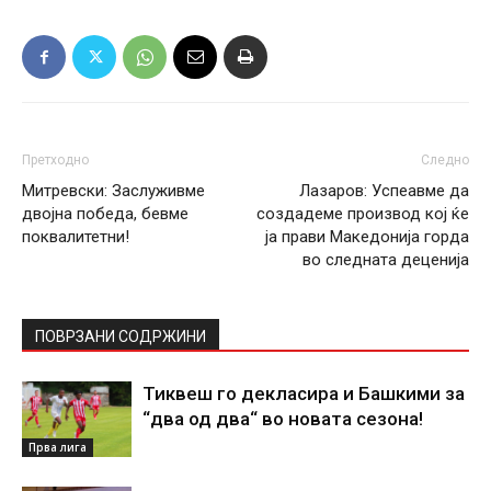
Претходно
Следно
Митревски: Заслуживме
Лазаров: Успеавме да
двојна победа, бевме
создадеме производ кој ќе
поквалитетни!
ја прави Македонија горда
во следната деценија
ПОВРЗАНИ СОДРЖИНИ
Тиквеш го декласира и Башкими за
“два од два“ во новата сезона!
Прва лига