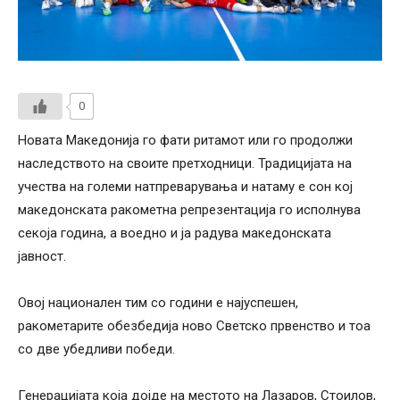
0
Новата Македонија го фати ритамот или го продолжи
наследството на своите претходници. Традицијата на
учества на големи натпреварувања и натаму е сон кој
македонската ракометна репрезентација го исполнува
секоја година, а воедно и ја радува македонската
јавност.
Овој национален тим со години е најуспешен,
ракометарите обезбедија ново Светско првенство и тоа
со две убедливи победи.
Генерацијата која дојде на местото на Лазаров, Стоилов,