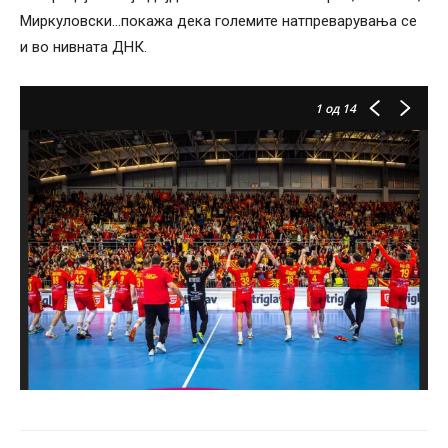
Миркуловски…покажа дека големите натпреварувања се
и во нивната ДНК.
1
од 14