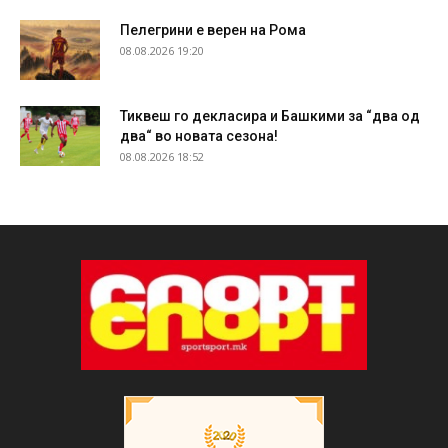
Пелегрини е верен на Рома
08.08.2026 19:20
Тиквеш го декласира и Башкими за “два од
два“ во новата сезона!
08.08.2026 18:52