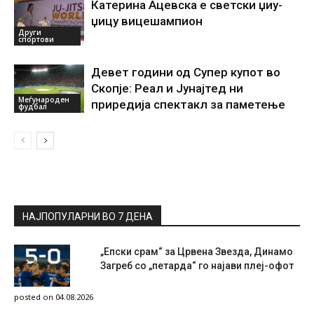
Катерина Ацевска е светски џиу-
џицу вицешампион
Други
спортови
Девет години од Супер купот во
Скопје: Реал и Јунајтед ни
Меѓународен
приредија спектакл за паметење
фудбал
НАЈПОПУЛАРНИ ВО 7 ДЕНА
„Епски срам“ за Црвена Звезда, Динамо
Загреб со „петарда“ го најави плеј-офот
posted on 04.08.2026