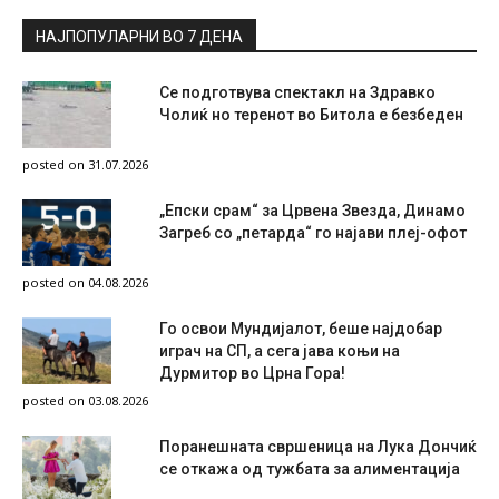
НАЈПОПУЛАРНИ ВО 7 ДЕНА
Се подготвува спектакл на Здравко
Чолиќ но теренот во Битола е безбеден
posted on 31.07.2026
„Епски срам“ за Црвена Звезда, Динамо
Загреб со „петарда“ го најави плеј-офот
posted on 04.08.2026
Го освои Мундијалот, беше најдобар
играч на СП, а сега јава коњи на
Дурмитор во Црна Гора!
posted on 03.08.2026
Поранешната свршеница на Лука Дончиќ
се откажа од тужбата за алиментација