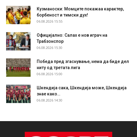
Кузманоски: Момците покажаа карактер,
борбеност и тимски дух!
06.08.2026 15:55
Официјално: Салах е нов играч на
Трабзонспор
06.08.2026 15:30
Победа пред згаснување, нема да биде дел
ниту од третата лига
06.08.2026 15:00
Шкендија сака, Шкендија може, Шкендија
знае како…
06.08.2026 14:30