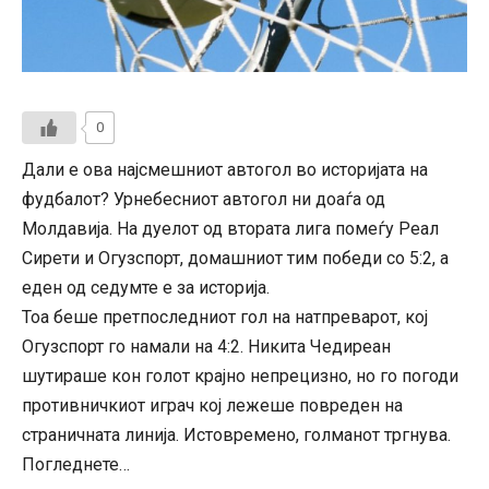
0
Дали е ова најсмешниот автогол во историјата на
фудбалот? Урнебесниот автогол ни доаѓа од
Молдавија. На дуелот од втората лига помеѓу Реал
Сирети и Огузспорт, домашниот тим победи со 5:2, а
еден од седумте е за историја.
Тоа беше претпоследниот гол на натпреварот, кој
Огузспорт го намали на 4:2. Никита Чедиреан
шутираше кон голот крајно непрецизно, но го погоди
противничкиот играч кој лежеше повреден на
страничната линија. Истовремено, голманот тргнува.
Погледнете…