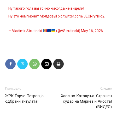
Ну такого гола вы точно никогда не видели!
Ну это чемпионат Молдовы!
pic.twitter.com/JECRryNHo2
— Vladimir Strutinski
(@VStrutinski)
May 16, 2026
Претходно
Следно
ЖРК Ѓорче Петров ја
Хаос во Каталуња: Страшен
одбрани титулата!
судар на Маркез и Акоста!
(ВИДЕО)