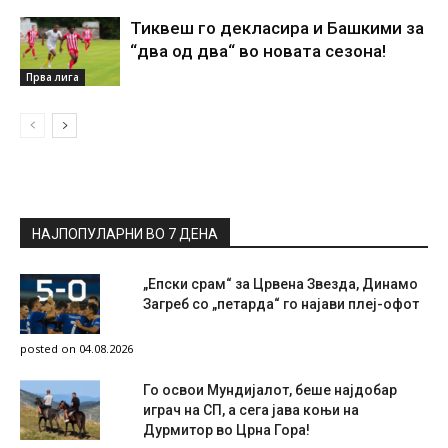
Тиквеш го декласира и Башкими за
“два од два“ во новата сезона!
Прва лига
НАЈПОПУЛАРНИ ВО 7 ДЕНА
„Епски срам“ за Црвена Звезда, Динамо
Загреб со „петарда“ го најави плеј-офот
posted on 04.08.2026
Го освои Мундијалот, беше најдобар
играч на СП, а сега јава коњи на
Дурмитор во Црна Гора!