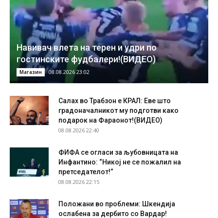
Навивач влета на терен и удри по
гостинските фудбалери!(ВИДЕО)
08.08.2026 23:02
Магазин
Салах во Трабзон е КРАЛ: Еве што
градоначалникот му подготви како
подарок на Фараонот!(ВИДЕО)
08.08.2026 22:40
ФИФА се огласи за љубовницата на
Инфантино: “Никој не се пожалил на
претседателот!“
08.08.2026 22:15
Положани во проблеми: Шкендија
ослабена за дербито со Вардар!