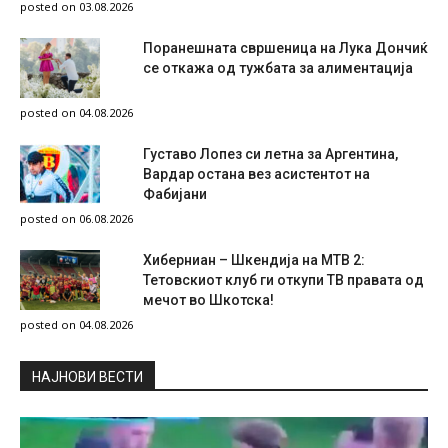
posted on 03.08.2026
Поранешната свршеница на Лука Дончиќ
се откажа од тужбата за алиментација
posted on 04.08.2026
Густаво Лопез си летна за Аргентина,
Вардар остана вез асистентот на
Фабијани
posted on 06.08.2026
Хиберниан – Шкендија на МТВ 2:
Тетовскиот клуб ги откупи ТВ правата од
мечот во Шкотска!
posted on 04.08.2026
НAЈНОВИ ВЕСТИ