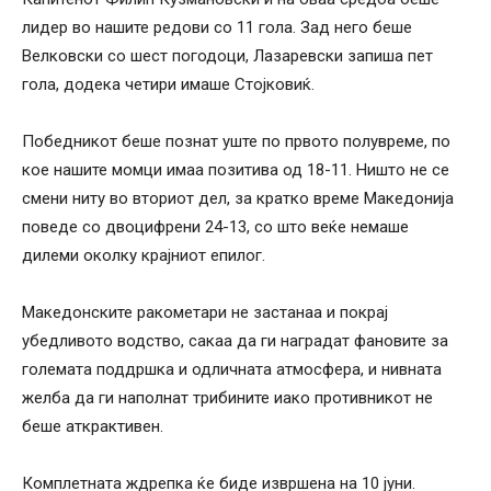
лидер во нашите редови со 11 гола. Зад него беше
Велковски со шест погодоци, Лазаревски запиша пет
гола, додека четири имаше Стојковиќ.
Победникот беше познат уште по првото полувреме, по
кое нашите момци имаа позитива од 18-11. Ништо не се
смени ниту во вториот дел, за кратко време Македонија
поведе со двоцифрени 24-13, со што веќе немаше
дилеми околку крајниот епилог.
Македонските ракометари не застанаа и покрај
убедливото водство, сакаа да ги наградат фановите за
големата поддршка и одличната атмосфера, и нивната
желба да ги наполнат трибините иако противникот не
беше аткрактивен.
Комплетната ждрепка ќе биде извршена на 10 јуни.