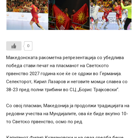
0
Македонската ракометна репрезентација со убедлива
победа стави печат на пласманот на Светското
првенство 2027 година кое ќе се одржи во Германија.
Селекторот, Кирил Лазаров и неговите момци славеа со
38-23 пред полни трибини во СЦ „Борис Трајковски“.
Со овој пласман, Македонија ја продолжи традицијата на
редовни учества на Мундијалите, ова ќе биде вкупно 10-
то Светско првенство, осмо по ред.
Капитенот Филип Кузмановски и на оваа средба беше