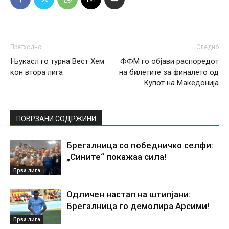
Претходно
Следно
Њукасл го турна Вест Хем
ФФМ го објави распоредот
кон втора лига
на билетите за финалето од
Купот на Македонија
ПОВРЗАНИ СОДРЖИНИ
Брегалница со победничко селфи:
„Сините“ покажаа сила!
Прва лига
Одличен настап на штипјани:
Брегалница го демолира Арсими!
Прва лига