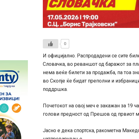
0
И официјално. Распродадени се сите бил
Словачка, во реваншот од баражот за п
нема веќе билети за продажба, па тоа зн
во Скопје ќе бидат преполни и избраниц
поддршка.
Почетокот на овој меч е закажан за 19 ч
голови предност од Прешов од првиот м
Јасно е дека спортска, ракометна Макед
натпреварување.