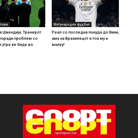
упови
Меѓународен фудбал
 Шкендија: Тренерот
Реал со последна понуда до Вини,
поради проблем со
ама на Бразилецот и тоа му е
и утре ќе биде во
малку!