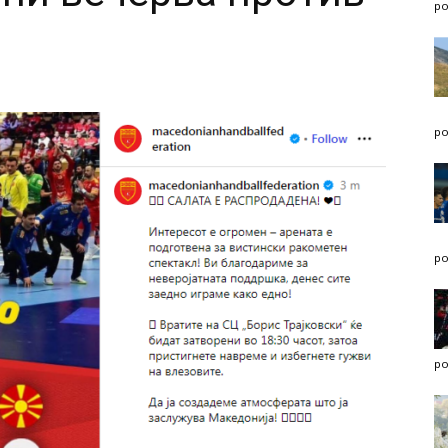
po
po
po
po