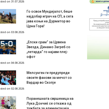
sted on 31.07.2026
Го освои Мундијалот, беше
најдобар играч на СП, а сега
јава коњи на Дурмитор во
Црна Гора!
sted on 03.08.2026
„Епски срам“ за Црвена
Звезда, Динамо Загреб со
„петарда“ го најави плеј-
офот
sted on 04.08.2026
Мелсунген ги предупреди
своите фанови за мечот со
Вардар во Скопје
sted on 02.08.2026
Поранешната свршеница на
Лука Дончиќ се откажа од
тужбата за алиментација