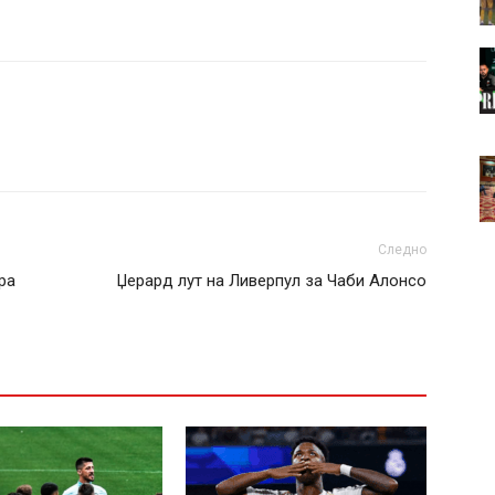
Следно
ра
Џерард лут на Ливерпул за Чаби Алонсо