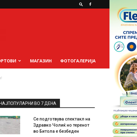
ОРТОВИ
МАГАЗИН
ФОТОГАЛЕРИЈА
а!
НАЈПОПУЛАРНИ ВО 7 ДЕНА
Се подготвува спектакл на
Здравко Чолиќ но теренот
во Битола е безбеден