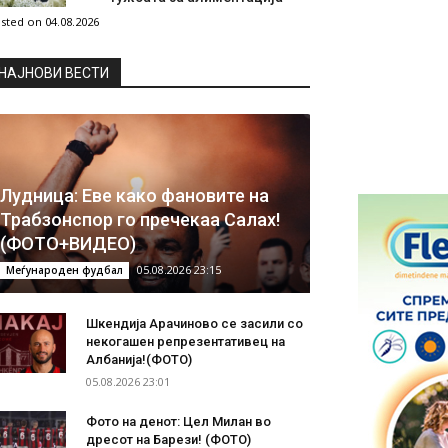
sted on 04.08.2026
НAЈНОВИ ВЕСТИ
Лудница: Еве како фановите на
Трабзонспор го пречекаа Салах!
(ФОТО+ВИДЕО)
05.08.2026 23:15
Меѓународен фудбал
Шкендија Арачиново се засили со
некогашен репрезентативец на
Албанија!(ФОТО)
05.08.2026 23:01
Фото на денот: Цел Милан во
дресот на Барези! (ФОТО)