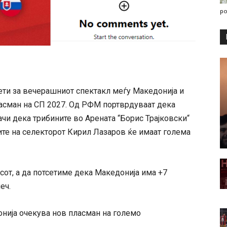
po
ети за вечерашниот спектакл меѓу Македонија и
ласман на СП 2027. Од РФМ портврдуваат дека
ачи дека трибините во Арената “Борис Трајковски“
ите на селекторот Кирил Лазаров ќе имаат голема
асот, а да потсетиме дека Македонија има +7
еч.
онија очекува нов пласман на големо