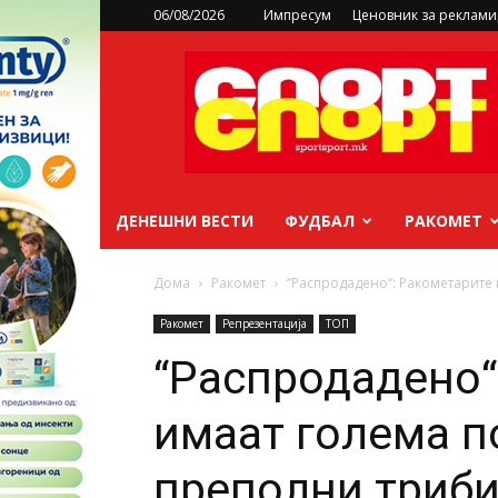
06/08/2026
Импресум
Ценовник за реклам
sportsport.mk
ДЕНЕШНИ ВЕСТИ
ФУДБАЛ
РАКОМЕТ
Дома
Ракомет
“Распродадено“: Ракометарите
Ракомет
Репрезентација
ТОП
“Распродадено“
имаат голема 
преполни триби