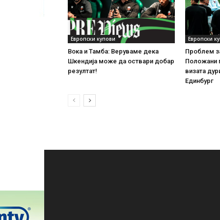
Европски купови
Европски к
Вока и Тамба: Веруваме дека
Проблем за
Шкендија може да оствари добар
Положани 
резултат!
визата дур
Единбург