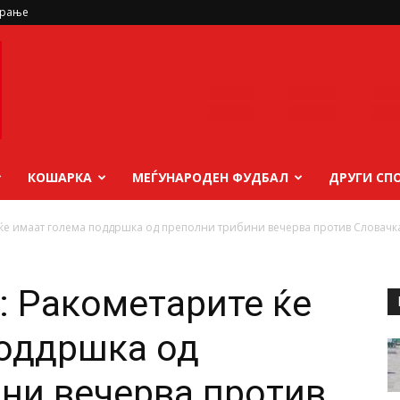
ирање
КОШАРКА
МЕЃУНАРОДЕН ФУДБАЛ
ДРУГИ СП
 ќе имаат голема поддршка од преполни трибини вечерва против Словачк
: Ракометарите ќе
поддршка од
ни вечерва против