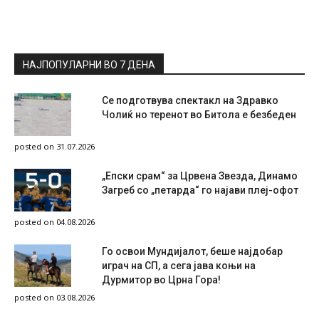
НАЈПОПУЛАРНИ ВО 7 ДЕНА
Се подготвува спектакл на Здравко
Чолиќ но теренот во Битола е безбеден
posted on 31.07.2026
„Епски срам“ за Црвена Звезда, Динамо
Загреб со „петарда“ го најави плеј-офот
posted on 04.08.2026
Го освои Мундијалот, беше најдобар
играч на СП, а сега јава коњи на
Дурмитор во Црна Гора!
posted on 03.08.2026