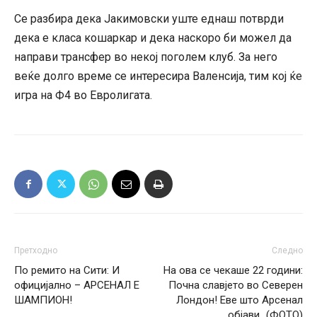
Се разбира дека Јакимовски уште еднаш потврди
дека е класа кошаркар и дека наскоро би можел да
направи трансфер во некој поголем клуб. За него
веќе долго време се интересира Валенсија, тим кој ќе
игра на Ф4 во Евролигата.
Претходно
Следно
По ремито на Сити: И
На ова се чекаше 22 години:
официјално – АРСЕНАЛ Е
Почна славјето во Северен
ШАМПИОН!
Лондон! Еве што Арсенал
објави…(ФОТО)