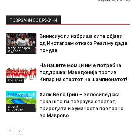
ПОВРЗАНИ СОДРЖИНИ
Винисиус ги избриша сите објави
од Инстаграм откако Реал му даде
Меѓународен
понуда
фудбал
На нашите момци им е потребна
поддршка: Македонија против
Кипар на стартот на шампионатот!
Кошарка
Халк Вело Грин – велосипедска
трка што ги поврзува спортот,
Други
природата и хуманоста повторно
спортови
во Маврово