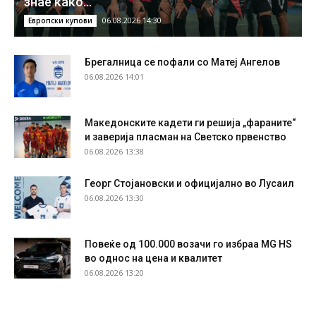
знае како…
06.08.2026 14:30
Европски купови
Брегалница се пофали со Матеј Ангелов
06.08.2026 14:01
Македонските кадети ги решија „фараните“
и заверија пласман на Светско првенство
06.08.2026 13:38
Георг Стојановски и официјално во Лусаил
06.08.2026 13:30
Повеќе од 100.000 возачи го избраа MG HS
во однос на цена и квалитет
06.08.2026 13:20