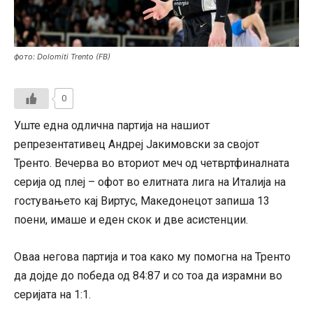
фото: Dolomiti Trento (FB)
0
Уште една одлична партија на нашиот
репрезентативец Андреј Јакимовски за својот
Тренто. Вечерва во вториот меч од четвртфиналната
серија од плеј – офот во елитната лига на Италија на
гостувањето кај Виртус, Македонецот запиша 13
поени, имаше и еден скок и две асистенции.
Оваа негова партија и тоа како му помогна на Тренто
да дојде до победа од 84:87 и со тоа да израмни во
серијата на 1:1.