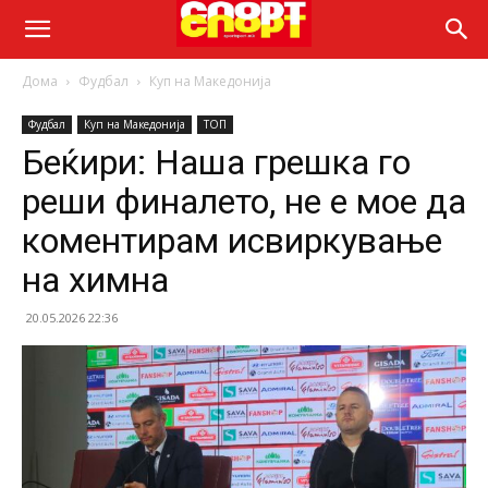
Дома
Фудбал
Куп на Македонија
Фудбал
Куп на Македонија
ТОП
Беќири: Наша грешка го
реши финалето, не е мое да
коментирам исвиркување
на химна
20.05.2026 22:36