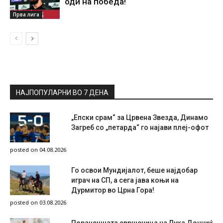
оди на победа!
Прва лига
НАЈПОПУЛАРНИ ВО 7 ДЕНА
„Епски срам“ за Црвена Звезда, Динамо
Загреб со „петарда“ го најави плеј-офот
posted on 04.08.2026
Го освои Мундијалот, беше најдобар
играч на СП, а сега јава коњи на
Дурмитор во Црна Гора!
posted on 03.08.2026