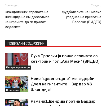
Претходно
Следно
Скандалозно: Управата на
Фудбалерите на Силекс
Шкендија не им дозволила
упаднаа на пресот на
на играчите да ги примат
Васоски (ВИДЕО)
медалите!
ПОВРЗАНИ СОДРЖИНИ
Лука Трпески ја почна сезоната со
хет-трик и гол „Ала Меси“ (ВИДЕО)
Интернационалци
Ново “црвено-црно“ мега-дерби:
Дуел на гигантите – Вардар VS
Шкендија!
Прва лига
Рамани:Шкендија против Вардар