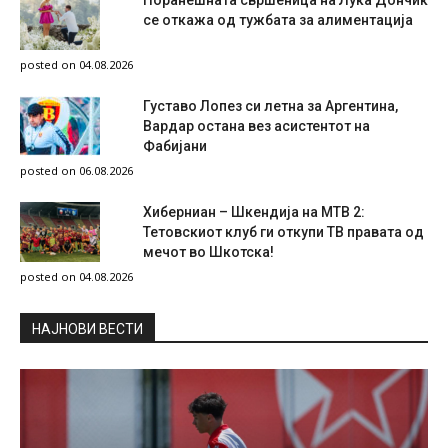
Поранешната свршеница на Лука Дончиќ
се откажа од тужбата за алиментација
posted on 04.08.2026
Густаво Лопез си летна за Аргентина,
Вардар остана вез асистентот на
Фабијани
posted on 06.08.2026
Хиберниан – Шкендија на МТВ 2:
Тетовскиот клуб ги откупи ТВ правата од
мечот во Шкотска!
posted on 04.08.2026
НAЈНОВИ ВЕСТИ