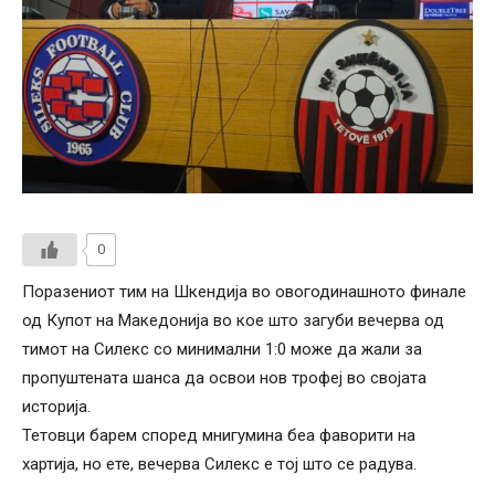
0
Поразениот тим на Шкендија во овогодинашното финале
од Купот на Македонија во кое што загуби вечерва од
тимот на Силекс со минимални 1:0 може да жали за
пропуштената шанса да освои нов трофеј во својата
историја.
Тетовци барем според мнигумина беа фаворити на
хартија, но ете, вечерва Силекс е тој што се радува.