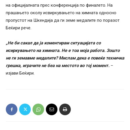
на официјалната прес конференција по финалето. На
прашањето околу исвиркувањето на химната односно
пропустот на Шкендија да ги земе медалите по поразот
Беќири рече.
„Не би сакал да ја коментирам ситуацијата со
исиркувањето на химната. Не е тоа моја работа. Зошто
не ги земавме медалите? Мислам дека е повеќе техничка
грешка, играчите не беа на местото во тој момент.
–
изјави Беќири.