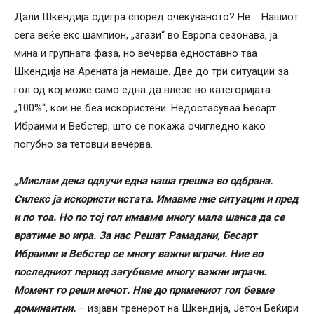
Дали Шкендија одигра според очекуваното? Не…. Нашиот
сега веќе екс шампион, „згази“ во Европа сезонава, ја
мина и групната фаза, но вечерва едноставно таа
Шкендија на Арената ја немаше. Две до три ситуации за
гол од кој може само една да влезе во категоријата
„100%“, кои не беа искористени. Недостасуваа Бесарт
Ибраими и Вебстер, што се покажа очигледно како
погубно за тетовци вечерва.
„Мислам дека одлучи една наша грешка во одбрана.
Силекс ја искористи истата. Имавме ние ситуации и пред
и по тоа. Но по тој гол имавме многу мала шанса да се
вратиме во игра. За нас Решат Рамадани, Бесарт
Ибраими и Вебстер се многу важни играчи. Ние во
последниот период загубивме многу важни играчи.
Момент го реши мечот. Ние до примениот гол бевме
доминантни.
– изјави тренерот на Шкендија, Јетон Беќири