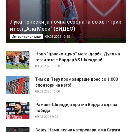
Лука Трпески ја почна сезоната со хет-трик
и гол „Ала Меси“ (ВИДЕО)
09.08.2026 10:58
Интернационалци
Ново “црвено-црно“ мега-дерби: Дуел на
гигантите – Вардар VS Шкендија!
09.08.2026 10:30
Тим од Перу промовираше дрес со 1.000
спонзори на него!
09.08.2026 10:00
Рамани:Шкендија против Вардар оди на
победа!
09.08.2026 9:29
Бојку: Нема лесни натпревари, ама Струга