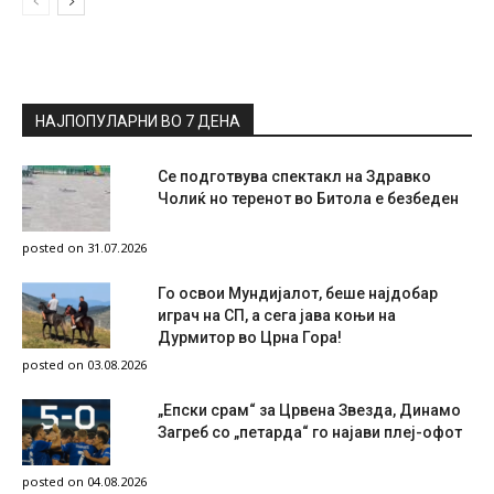
НАЈПОПУЛАРНИ ВО 7 ДЕНА
Се подготвува спектакл на Здравко
Чолиќ но теренот во Битола е безбеден
posted on 31.07.2026
Го освои Мундијалот, беше најдобар
играч на СП, а сега јава коњи на
Дурмитор во Црна Гора!
posted on 03.08.2026
„Епски срам“ за Црвена Звезда, Динамо
Загреб со „петарда“ го најави плеј-офот
posted on 04.08.2026