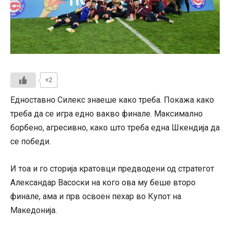
+2
Едноставно Силекс знаеше како треба. Покажа како
треба да се игра едно вакво финале. Максимално
борбено, агресивно, како што треба една Шкендија да
се победи.
И тоа и го сторија кратовци предводени од стратегот
Александар Васоски на кого ова му беше второ
финале, ама и прв освоен пехар во Купот на
Македонија.