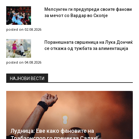
Мелсунген ги предупреди своите фанови
за мечот со Вардар во Скопје
posted on 02.08.2026
Поранешната свршеница на Лука Дончиќ
се откажа од тужбата за алиментација
posted on 04.08.2026
НAЈНОВИ ВЕСТИ
Лудница: Еве како фановите на
Трабзонспор го пречекаа Салах!