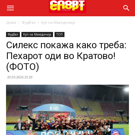
Дома
Фудбал
Куп на Македонија
Фудбал
Куп на Македонија
ТОП
Силекс покажа како треба:
Пехарот оди во Кратово!
(ФОТО)
20.05.2026 23:20