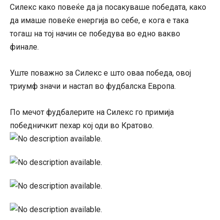
Силекс како повеќе да ја посакуваше победата, како
да имаше повеќе енергија во себе, е кога е така
тогаш на тој начин се победува во едно вакво
финале.
Уште поважно за Силекс е што оваа победа, овој
триумф значи и настап во фудбалска Европа.
По мечот фудбалерите на Силекс го примија
победничкит пехар кој оди во Кратово.