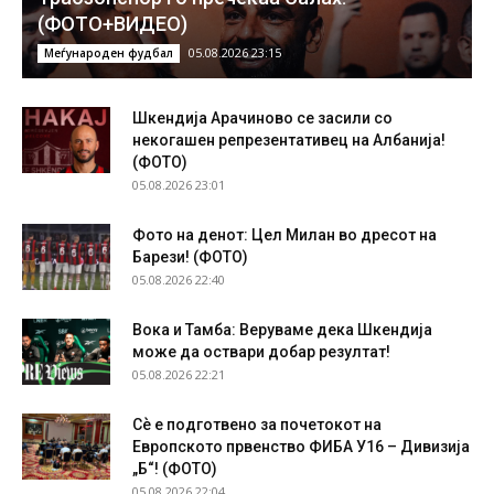
(ФОТО+ВИДЕО)
05.08.2026 23:15
Меѓународен фудбал
Шкендија Арачиново се засили со
некогашен репрезентативец на Албанија!
(ФОТО)
05.08.2026 23:01
Фото на денот: Цел Милан во дресот на
Барези! (ФОТО)
05.08.2026 22:40
Вока и Тамба: Веруваме дека Шкендија
може да оствари добар резултат!
05.08.2026 22:21
Сѐ е подготвено за почетокот на
Европското првенство ФИБА У16 – Дивизија
„Б“! (ФОТО)
05.08.2026 22:04