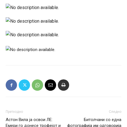
Претходно
Следно
Астон Вила ја освои ЛЕ:
Битолчани со една
Емери го донесе трофејот и
фотографија им одговорија