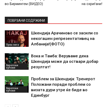
во Бирмингем (ВИДЕО)
на охриѓани!
ПОВРЗАНИ СОДРЖИНИ
Шкендија Арачиново се засили со
некогашен репрезентативец на
Албанија!(ФОТО)
Прва лига
Вока и Тамба: Веруваме дека
Шкендија може да оствари добар
Европски
резултат!
купови
Проблем за Шкендија: Тренерот
Положани поради проблем со
Европски
визата дури утре ќе биде во
купови
Единбург