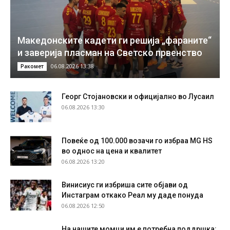
Македонските кадети ги решија „фараните“
и заверија пласман на Светско првенство
06.08.2026 13:38
Ракомет
Георг Стојановски и официјално во Лусаил
06.08.2026 13:30
Повеќе од 100.000 возачи го избраа MG HS
во однос на цена и квалитет
06.08.2026 13:20
Винисиус ги избриша сите објави од
Инстаграм откако Реал му даде понуда
06.08.2026 12:50
На нашите момци им е потребна поддршка: