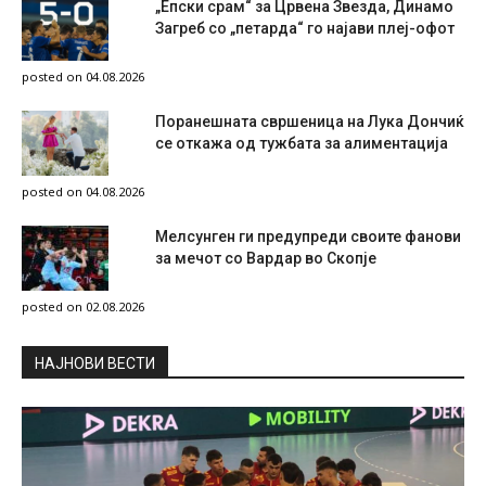
„Епски срам“ за Црвена Звезда, Динамо
Загреб со „петарда“ го најави плеј-офот
posted on 04.08.2026
Поранешната свршеница на Лука Дончиќ
се откажа од тужбата за алиментација
posted on 04.08.2026
Мелсунген ги предупреди своите фанови
за мечот со Вардар во Скопје
posted on 02.08.2026
НAЈНОВИ ВЕСТИ