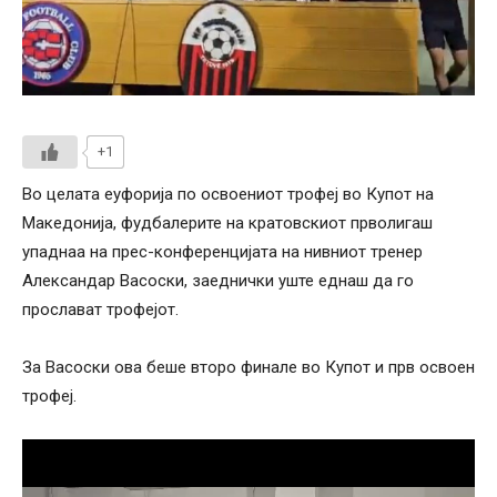
+1
Во целата еуфорија по освоениот трофеј во Купот на
Македонија, фудбалерите на кратовскиот прволигаш
упаднаа на прес-конференцијата на нивниот тренер
Александар Васоски, заеднички уште еднаш да го
прослават трофејот.
За Васоски ова беше второ финале во Купот и прв освоен
трофеј.