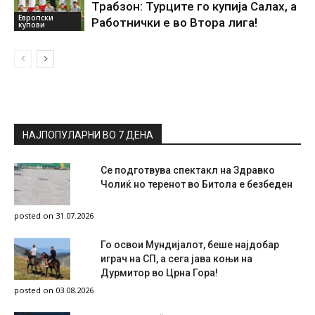
Трабзон: Турците го купија Салах, а
Европски
Работнички е во Втора лига!
купови
НАЈПОПУЛАРНИ ВО 7 ДЕНА
Се подготвува спектакл на Здравко
Чолиќ но теренот во Битола е безбеден
posted on 31.07.2026
Го освои Мундијалот, беше најдобар
играч на СП, а сега јава коњи на
Дурмитор во Црна Гора!
posted on 03.08.2026