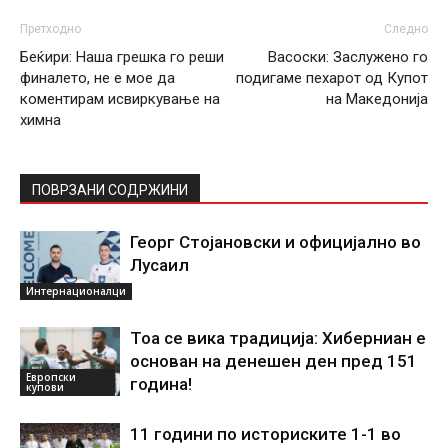
Претходно
Следно
Беќири: Наша грешка го реши
Васоски: Заслужено го
финалето, не е мое да
подигаме пехарот од Купот
коментирам исвиркување на
на Македонија
химна
ПОВРЗАНИ СОДРЖИНИ
Георг Стојановски и официјално во
Лусаил
Интернационалци
Тоа се вика традиција: Хиберниан е
основан на денешен ден пред 151
Европски
година!
купови
11 години по историските 1-1 во