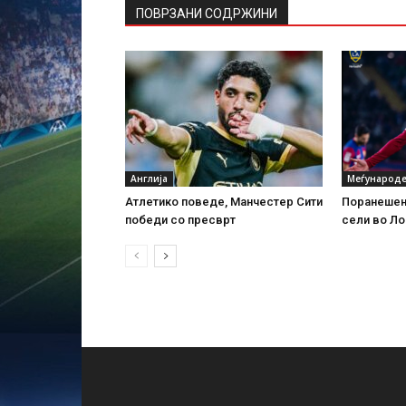
ПОВРЗАНИ СОДРЖИНИ
Англија
Меѓународе
Атлетико поведе, Манчестер Сити
Поранешен 
победи со пресврт
сели во Л