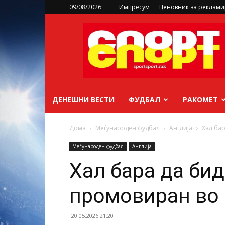
09/08/2026
Импресум
Ценовник за реклам
sportsport.mk
ДЕНЕШНИ ВЕСТИ
ФУДБАЛ
РАКОМЕТ
Дома
Меѓународен фудбал
Англија
Хал ба
Меѓународен фудбал
Англија
Хал бара да би
промовиран во
20.05.2026 21:20