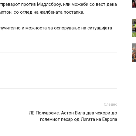
атпреварот против Мидлсброу, или можеби со вест дека
мптон, со оглед на жалбената постапка.
клучително и можноста за оспорување на ситуацијата
Следно
ЛЕ Полувреме: Астон Вила два чекори до
големиот пехар од Лигата на Европа