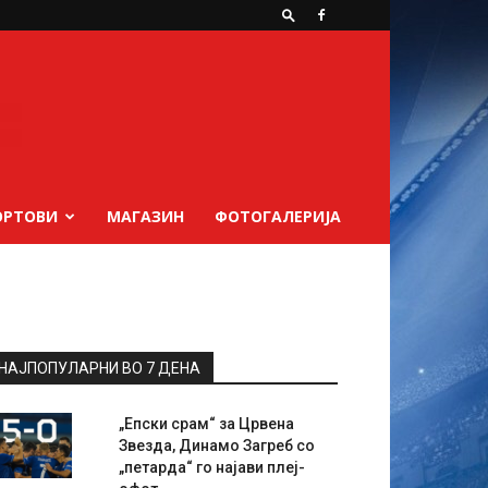
ОРТОВИ
МАГАЗИН
ФОТОГАЛЕРИЈА
НАЈПОПУЛАРНИ ВО 7 ДЕНА
„Епски срам“ за Црвена
Звезда, Динамо Загреб со
„петарда“ го најави плеј-