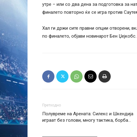
утре – или со два дена за подготовка за н
финалето повторно ќе се игра против Сауте
Хал ги држи сите правни опции отворени, в
по финалето, објави новинарот Бен Џејкобс.
Претходно
Полувреме на Арената: Силекс и Шкендија
играат без голови, многу тактика, борба…