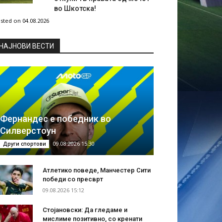
во Шкотска!
sted on 04.08.2026
НAЈНОВИ ВЕСТИ
Фернандес е победник во
Силверстоун
09.08.2026 15:30
Други спортови
Атлетико поведе, Манчестер Сити
победи со пресврт
09.08.2026 15:12
Стојановски: Да гледаме и
мислиме позитивно, со кренати