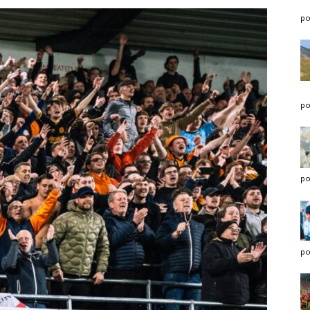
po
po
po
po