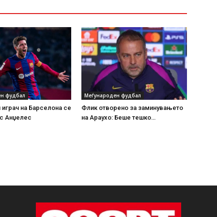
н фудбал
Меѓународен фудбал
играч на Барселона се
Флик отворено за заминувањето
ос Анџелес
на Араухо: Беше тешко…