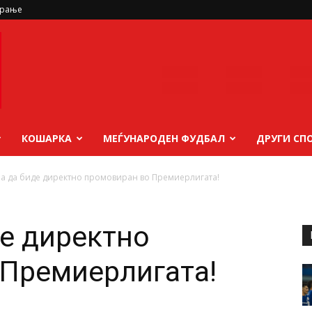
ирање
КОШАРКА
МЕЃУНАРОДЕН ФУДБАЛ
ДРУГИ СП
ра да биде директно промовиран во Премиерлигата!
де директно
 Премиерлигата!