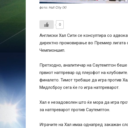
фото: Hull City (X)
0
Англиски Хал Сити се консултира со адвока
директно промовирање во Премиер лигата 
Чемпионшип.
Претходно, аналитичар на Саутемптон беше
првиот натпревар од плејофот на клубовите
финалето. Тимот требаше да игра против Хал
Мидлсброу сега ќе го игра натпреварот.
Хал е незадоволен што ќе мора да игра пр
за натпреварот против Саутемптон.
Играчите на Хал имаа однапред закажан сло