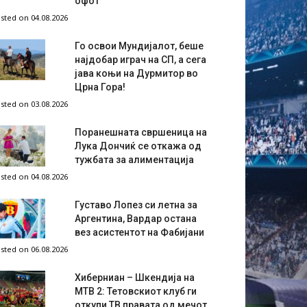
офот
sted on 04.08.2026
Го освои Мундијалот, беше
најдобар играч на СП, а сега
јава коњи на Дурмитор во
Црна Гора!
sted on 03.08.2026
Поранешната свршеница на
Лука Дончиќ се откажа од
тужбата за алиментација
sted on 04.08.2026
Густаво Лопез си летна за
Аргентина, Вардар остана
вез асистентот на Фабијани
sted on 06.08.2026
Хиберниан – Шкендија на
МТВ 2: Тетовскиот клуб ги
откупи ТВ правата од мечот