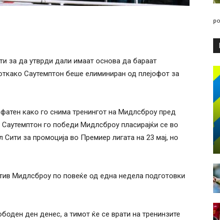
po
ти за да утврди дали имаат основа да бараат
откако Саутемптон беше елиминиран од плејофот за
 фатен како го снима тренингот на Мидлсброу пред
. Саутемптон го победи Мидлсброу пласирајќи се во
 Сити за промоција во Премиер лигата на 23 мај, но
отив Мидлсброу по повеќе од една недела подготовки
боден ден денес, а тимот ќе се врати на тренинзите