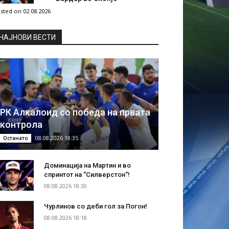
sted on 02.08.2026
НAЈНОВИ ВЕСТИ
РК Алкалоид со победа на првата
контрола
08.08.2026 18:35
Останато
Доминација на Мартин и во
спринтот на “Силверстон“!
08.08.2026 18:30
Чурлинов со деби гол за Погон!
08.08.2026 18:18