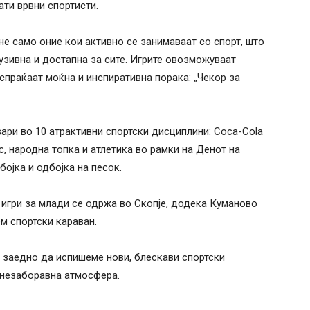
ати врвни спортисти.
не само оние кои активно се занимаваат со спорт, што
лузивна и достапна за сите. Игрите овозможуваат
испраќаат моќна и инспиративна порака: „Чекор за
вари во 10 атрактивни спортски дисциплини: Coca-Cola
ис, народна топка и атлетика во рамки на Денот на
бојка и одбојка на песок.
игри за млади се одржа во Скопје, додека Куманово
м спортски караван.
 заедно да испишеме нови, блескави спортски
 незаборавна атмосфера.