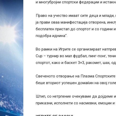
и многубројни спортски федерации и истакн
Право на учество имаат сите деца и млади, 
ја прави оваа манифестација отворена, инк
бесплатен пристап до спортот и со години 
подобра иднина“.
Во рамки на Игрите се организираат натпре
Cup – турнир во мал фудбал, пинг-понг, тен
спортот, како и баскет 3×3, ракомет, шах, од
Свеченото отворање на Плазма Спортските 
беше вториот успешен домаќин на овој голе
Штип, со нетрпение очекуваме да дојдеме и
приказни, исполнети со насмевки, емоции и