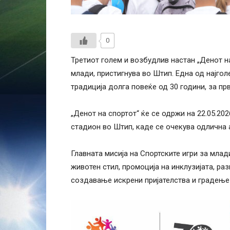
0
Третиот голем и возбудлив настан „Денот на
млади, пристигнува во Штип. Една од најго
традиција долга повеќе од 30 години, за пр
„Денот на спортот“ ќе се одржи на 22.05.202
стадион во Штип, каде се очекува одлична 
Главната мисија на Спортските игри за мла
животен стил, промоција на инклузијата, ра
создавање искрени пријателства и градење 