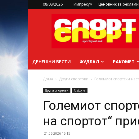
08/08/2026
Импресум
Ценовник за реклам
sportsport.mk
ДЕНЕШНИ ВЕСТИ
ФУДБАЛ
РАКОМЕТ
Дома
Други спортови
Големиот спортски наст
Други спортови
Одбојка
Големиот спорт
на спортот“ пр
21.05.2026 15:15