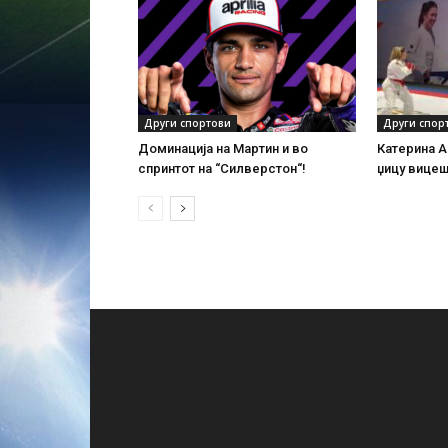
Други спортови
Други спор
Доминација на Мартин и во
Катерина А
спринтот на “Силверстон“!
џицу вице