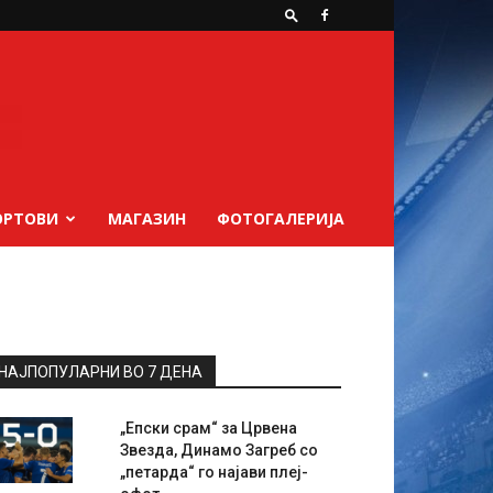
ОРТОВИ
МАГАЗИН
ФОТОГАЛЕРИЈА
НАЈПОПУЛАРНИ ВО 7 ДЕНА
„Епски срам“ за Црвена
Звезда, Динамо Загреб со
„петарда“ го најави плеј-