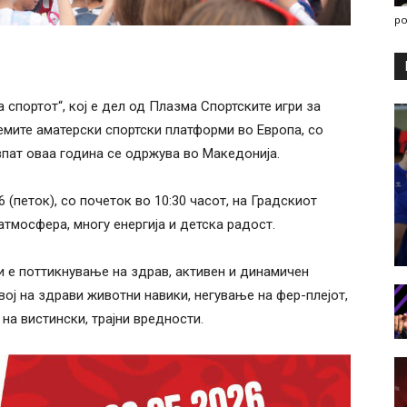
po
 спортот“, кој е дел од Плазма Спортските игри за
лемите аматерски спортски платформи во Европа, со
впат оваа година се одржува во Македонија.
6 (петок), со почеток во 10:30 часот, на Градскиот
атмосфера, многу енергија и детска радост.
ди е поттикнување на здрав, активен и динамичен
звој на здрави животни навики, негување на фер-плејот,
на вистински, трајни вредности.