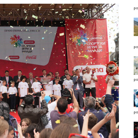
po
po
po
po