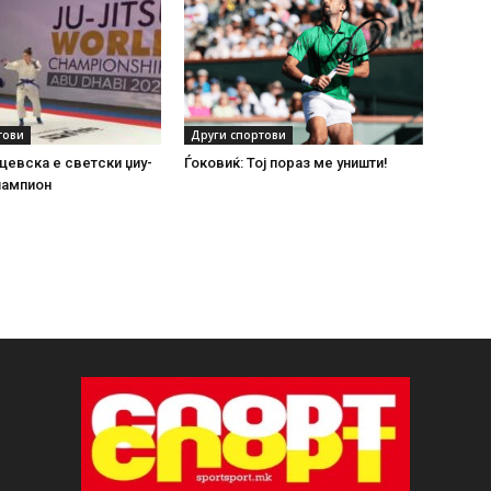
тови
Други спортови
цевска е светски џиу-
Ѓоковиќ: Тој пораз ме уништи!
шампион