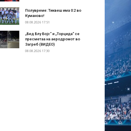
Полувреме: Тиквеш има 0:2 во
Куманово!
08.08.2026 17:51
„Бед Блу Бојс“ и „Торцида“ се
пресметаа на аеродромот во
Загреб (ВИДЕО)
08.08.2026 17:30