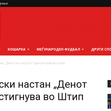
ирање
КОШАРКА
МЕЃУНАРОДЕН ФУДБАЛ
ДРУГИ СП
ан „Денот на спортот“ пристигнува во Штип
ски настан „Денот
истигнува во Штип