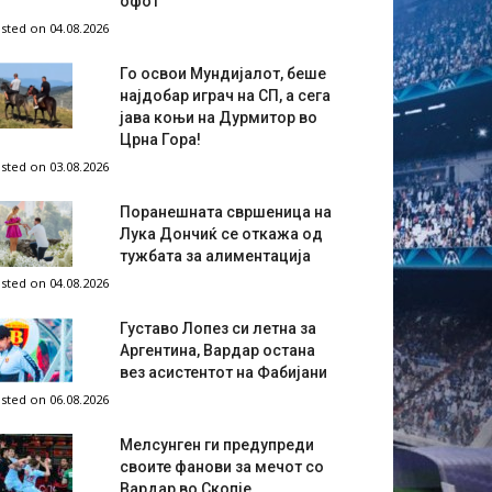
офот
sted on 04.08.2026
Го освои Мундијалот, беше
најдобар играч на СП, а сега
јава коњи на Дурмитор во
Црна Гора!
sted on 03.08.2026
Поранешната свршеница на
Лука Дончиќ се откажа од
тужбата за алиментација
sted on 04.08.2026
Густаво Лопез си летна за
Аргентина, Вардар остана
вез асистентот на Фабијани
sted on 06.08.2026
Мелсунген ги предупреди
своите фанови за мечот со
Вардар во Скопје