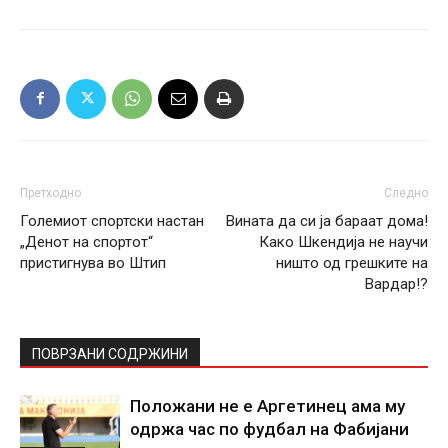
Претходно
Следно
Големиот спортски настан
Вината да си ја бараат дома!
„Денот на спортот“
Како Шкендија не научи
пристигнува во Штип
ништо од грешките на
Вардар!?
ПОВРЗАНИ СОДРЖИНИ
Положани не е Аргетинец ама му
одржа час по фудбал на Фабијани