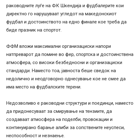
раководните луѓе на ФК Шкендија и фудбалерите кои
директно го нарушуваат угледот на македонскиот
фудбал и достоинството на едно финале кое треба да
биде празник на спортот.
ФФМ вложи максимални организациски напори
натпреварот да помине во фер, спортска и достоинствена
атмосфера, со високи безбедносни и организациски
стандарди. Наместо тоа, јавноста беше сведок на
недолично и неодговорно однесување кое не смее да
има место на фудбалските терени.
Недозволиво е раководни структури и поединци, наместо
да придонесуваат за смирување на тензиите, да
создаваат атмосфера на поделби, провокации и
континуирано барање алиби за сопствените неуспеси,
неспособност и незнаење.