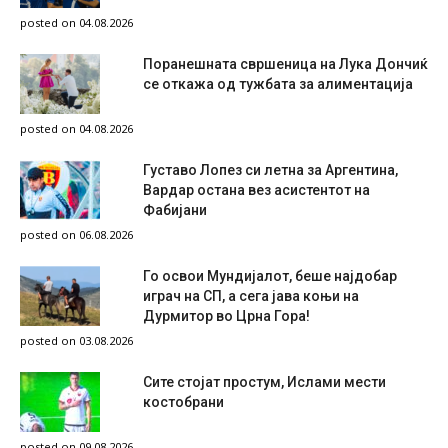
posted on 04.08.2026
Поранешната свршеница на Лука Дончиќ
се откажа од тужбата за алиментација
posted on 04.08.2026
Густаво Лопез си летна за Аргентина,
Вардар остана вез асистентот на
Фабијани
posted on 06.08.2026
Го освои Мундијалот, беше најдобар
играч на СП, а сега јава коњи на
Дурмитор во Црна Гора!
posted on 03.08.2026
Сите стојат простум, Ислами мести
костобрани
posted on 09.08.2026