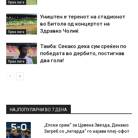
Прва лига
Уништен е теренот на стадионот
во Битола од концертот на
Здравко Чолиќ
Прва лига
Тамба: Секако дека сум среќен по
победата во дербито, постигнав
два гола!
Прва лига
НАЈПОПУЛАРНИ ВО 7 ДЕНА
„Епски срам“ за Црвена Звезда, Динамо
Загреб со „петарда“ го најави плеј-офот