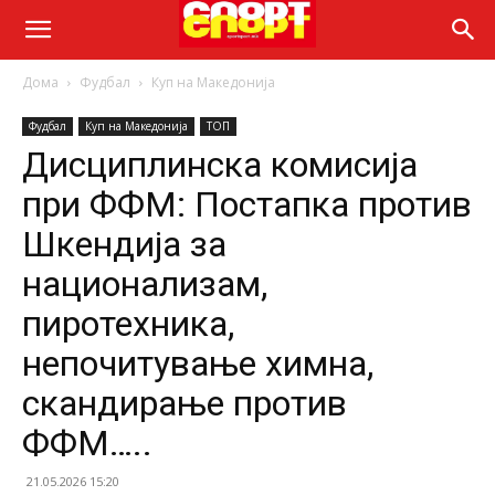
Дома
Фудбал
Куп на Македонија
Фудбал
Куп на Македонија
ТОП
Дисциплинска комисија
при ФФМ: Постапка против
Шкендија за
национализам,
пиротехника,
непочитување химна,
скандирање против
ФФМ…..
21.05.2026 15:20