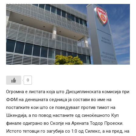
0
Огромна е листата која што Дисциплинската комисија при
ФФМ на денешната седница ја состави во име на
постапките кои што се поведуваат против тимот на
Шкендија, а по повод настаните од синоќешното Куп
финале одиграно во Скопје на Арената Тодор Проески.
Истото тетовци го загубија со 1:0 од Силекс, а на пред, на