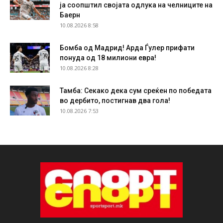
ја соопштил својата одлука на челниците на
Баерн
10.08.2026 8:58
Бомба од Мадрид! Арда Ѓулер прифати
понуда од 18 милиони евра!
10.08.2026 8:28
Тамба: Секако дека сум среќен по победата
во дербито, постигнав два гола!
10.08.2026 7:53