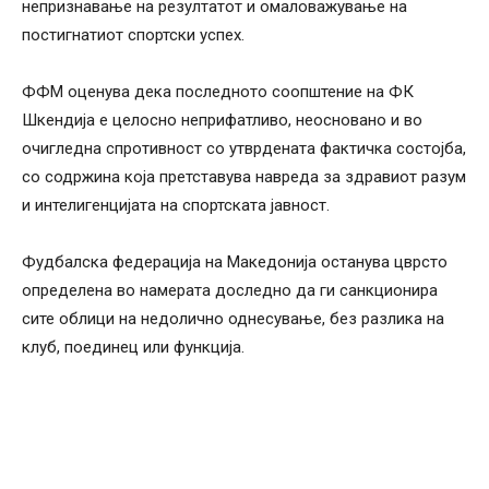
непризнавање на резултатот и омаловажување на
постигнатиот спортски успех.
ФФМ оценува дека последното соопштение на ФК
Шкендија е целосно неприфатливо, неосновано и во
очигледна спротивност со утврдената фактичка состојба,
со содржина која претставува навреда за здравиот разум
и интелигенцијата на спортската јавност.
Фудбалска федерација на Македонија останува цврсто
определена во намерата доследно да ги санкционира
сите облици на недолично однесување, без разлика на
клуб, поединец или функција.