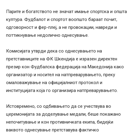
Парите и богатството не значат имање спортска и општа
култура. Фудбалот и спортот воопшто бараат почит,
одговорност и фер-плеј, а не провокации, навреди и
поттикнување недолично однесување.
Комисијата утврди дека со однесувањето на
претставниците на ФК Шкендија е изразен директен
презир кон Фудбалска федерација на Македонија како
организатор и носител на натпреварувањето, преку
омаловажување на официјалниот протокол и
институцијата која го организира натпреварувањето.
Истовремено, со одбивањето да се учествува во
церемонијата за доделување медали, беше покажано
непочитување и кон противничката екипа, бидејќи
ваквото однесување претставува фактичко