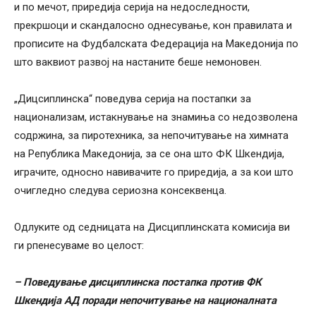
и по мечот, приредија серија на недоследности,
прекршоци и скандалосно однесување, кон правилата и
прописите на Фудбалската Федерација на Македонија по
што ваквиот развој на настаните беше немоновен.
„Дицсиплинска“ поведува серија на постапки за
национализам, истакнување на знамиња со недозволена
содржина, за пиротехника, за непочитување на химната
на Република Македонија, за се она што ФК Шкендија,
играчите, односно навивачите го приредија, а за кои што
очигледно следува сериозна консеквенца.
Одлуките од седницата на Дисциплинската комисија ви
ги рпенесуваме во целост:
– Поведување дисциплинска постапка против ФК
Шкендија АД поради непочитување на националната