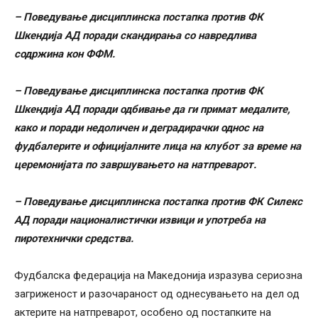
– Поведување дисциплинска постапка против ФК
Шкендија АД поради скандирања со навредлива
содржина кон ФФM.
– Поведување дисциплинска постапка против ФК
Шкендија АД поради одбивање да ги примат медалите,
како и поради недоличен и деградирачки однос на
фудбалерите и официјалните лица на клубот за време на
церемонијата по завршувањето на натпреварот.
– Поведување дисциплинска постапка против ФК Силекс
АД поради националистички извици и употреба на
пиротехнички средства.
Фудбалска федерација на Македонија изразува сериозна
загриженост и разочараност од однесувањето на дел од
актерите на натпреварот, особено од постапките на