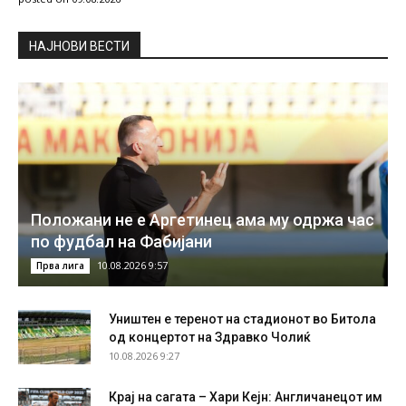
НAЈНОВИ ВЕСТИ
Положани не е Аргетинец ама му одржа час
по фудбал на Фабијани
10.08.2026 9:57
Прва лига
Уништен е теренот на стадионот во Битола
од концертот на Здравко Чолиќ
10.08.2026 9:27
Крај на сагата – Хари Кејн: Англичанецот им