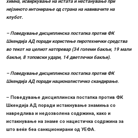
химна, исвиркување на истата и нестанување при
нејзиното интонирање од страна на навивачите на
клубот.
– Поведување дисциплинска постапка против ФК
Шкендија АД поради користење пиротехнички средства
во текот на целиот натпревар (34 големи бакљи, 19 мали
бакљи, 8 топовски удари, 14 дветлечки бакљи).
– Поведување дисциплинска постапка против ФК
Шкендија АД поради националистичко скандирање.
– Поведување дисциплинска постапка против ФК
Шкендија АД поради истакнување знамиња со
навредлива и недозволена содржина, како и
истакнување на знаме со нацистичка содржина за
што веќе беа санкционирани од УЕФА.