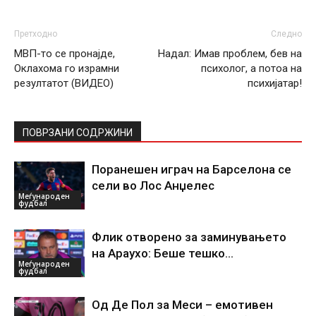
Претходно
Следно
МВП-то се пронајде,
Надал: Имав проблем, бев на
Оклахома го израмни
психолог, а потоа на
резултатот (ВИДЕО)
психијатар!
ПОВРЗАНИ СОДРЖИНИ
Поранешен играч на Барселона се
сели во Лос Анџелес
Меѓународен
фудбал
Флик отворено за заминувањето
на Араухо: Беше тешко…
Меѓународен
фудбал
Од Де Пол за Меси – емотивен