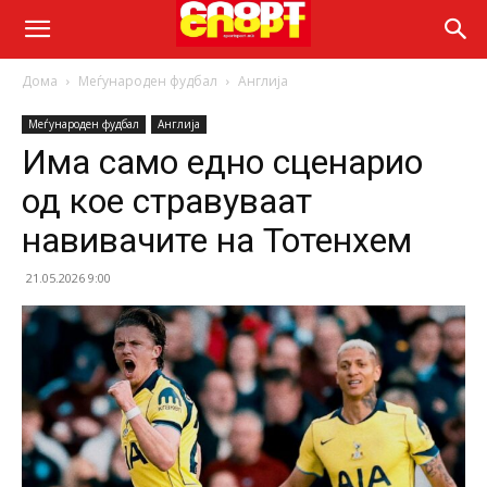
Дома
Меѓународен фудбал
Англија
Меѓународен фудбал
Англија
Има само едно сценарио
од кое стравуваат
навивачите на Тотенхем
21.05.2026 9:00