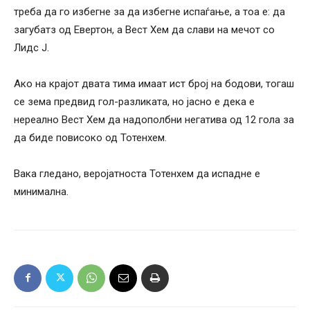
треба да го избегне за да избегне испаѓање, а тоа е: да
загубатз од Евертон, а Вест Хем да слави на мечот со
Лидс Ј.
Ако на крајот двата тима имаат ист број на бодови, тогаш
се зема предвид гол-разликата, но јасно е дека е
нереално Вест Хем да надополбни негатива од 12 гола за
да биде повисоко од Тотенхем.
Вака гледано, веројатноста Тотенхем да испадне е
минимална.