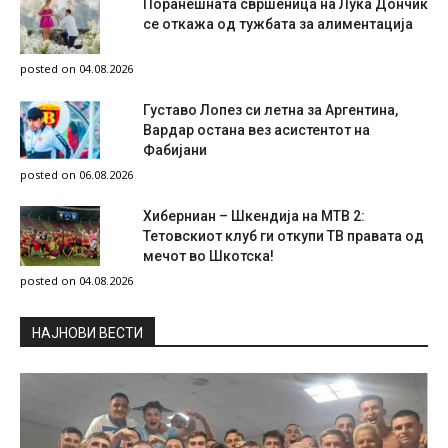
Поранешната свршеница на Лука Дончиќ
се откажа од тужбата за алиментација
posted on 04.08.2026
Густаво Лопез си летна за Аргентина,
Вардар остана вез асистентот на
Фабијани
posted on 06.08.2026
Хиберниан – Шкендија на МТВ 2:
Тетовскиот клуб ги откупи ТВ правата од
мечот во Шкотска!
posted on 04.08.2026
НAЈНОВИ ВЕСТИ