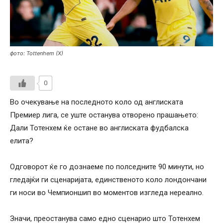
фото: Tottenhem (X)
0
Во очекување на последното коло од англиската
Премиер лига, се уште останува отворено прашањето:
Дали Тотенхем ќе остане во англиската фудбалска
елита?
Одговорот ќе го дознаеме по полседните 90 минути, но
гледајќи ги сценаријата, единственото коло лондончани
ги носи во Чемпионшип во моментов изгледа нереално.
Значи, преостанува само едно сценарио што Тотенхем