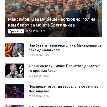
Максимов: Ова ми беше неопходно, гол на
кам бекот за мојата Брегалница
09.08.2026 14:00
Прва лига
Најубавата навивачка слика: Македонија се
сака од мали нозе!
09.08.2026 13:25
Французите пишуваат: Познатата династија
го презема Асвел
09.08.2026 13:00
Поранешен играч на Барселона се сели во
Лос Анџелес
09.08.2026 12:30