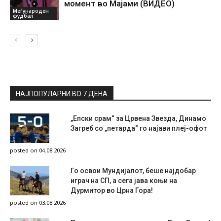
момент во Мајами (ВИДЕО)
Меѓународен
фудбал
НАЈПОПУЛАРНИ ВО 7 ДЕНА
„Епски срам“ за Црвена Звезда, Динамо
Загреб со „петарда“ го најави плеј-офот
posted on 04.08.2026
Го освои Мундијалот, беше најдобар
играч на СП, а сега јава коњи на
Дурмитор во Црна Гора!
posted on 03.08.2026