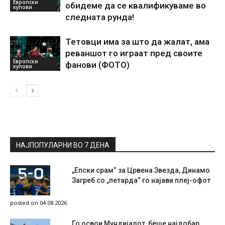
Европски
обидеме да се квалификуваме во
купови
следната рунда!
Тетовци има за што да жалат, ама
реваншот го играат пред своите
Европски
фанови (ФОТО)
купови
НАЈПОПУЛАРНИ ВО 7 ДЕНА
„Епски срам“ за Црвена Звезда, Динамо
Загреб со „петарда“ го најави плеј-офот
posted on 04.08.2026
Го освои Мундијалот, беше најдобар