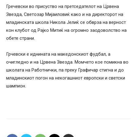
Гречевски во присуство на претседателот на Црвена
Звезда, Светозар Мијаиловиќ како и на директорот на
младинската школа Никола Јелиќ се обврза на верност
кон клубот од Рајко Митиќ на огромно заодоволство на
обете страни.
Грчевски е иднината на македонскиот фудбал, а
очигледно и на Црвена Звезда. Момчето кое помикна во
школата на Работнички, па преку Графичар стигна и до
младинскиот погон на некогашниот европски и светски
шампион.