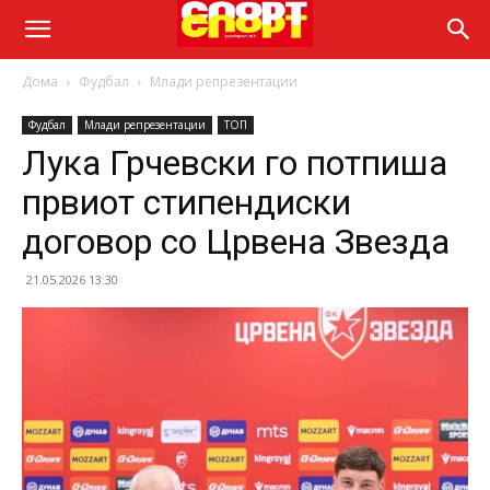
Дома
Фудбал
Млади репрезентации
Фудбал
Млади репрезентации
ТОП
Лука Грчевски го потпиша
првиот стипендиски
договор со Црвена Звезда
21.05.2026 13:30