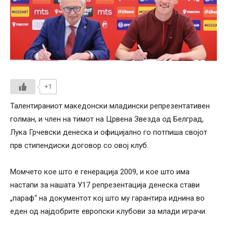
+1
Талентираниот македонски младински репрезентативен
голман, и член на тимот на Црвена Звезда од Белград,
Лука Грчевски денеска и официјално го потпиша својот
прв стипендиски договор со овој клуб.
Момчето кое што е генерација 2009, и кое што има
настапи за нашата У17 репрезентација денеска стави
„параф“ на документот кој што му гарантира иднина во
еден од најдобрите европски клубови за млади играчи.