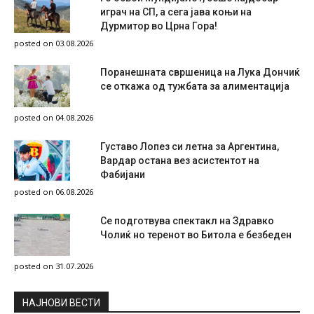
играч на СП, а сега јава коњи на
Дурмитор во Црна Гора!
posted on 03.08.2026
Поранешната свршеница на Лука Дончиќ
се откажа од тужбата за алиментација
posted on 04.08.2026
Густаво Лопез си летна за Аргентина,
Вардар остана вез асистентот на
Фабијани
posted on 06.08.2026
Се подготвува спектакл на Здравко
Чолиќ но теренот во Битола е безбеден
posted on 31.07.2026
НAЈНОВИ ВЕСТИ