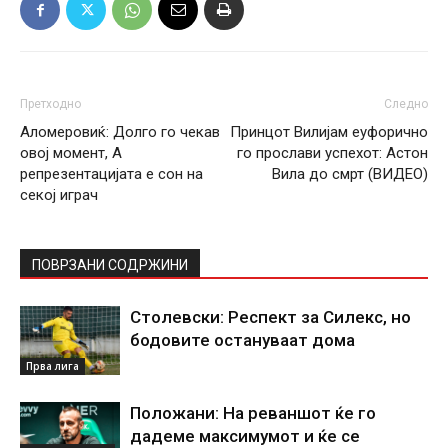
Претходно
Следно
Аломеровиќ: Долго го чекав
Принцот Вилијам еуфорично
овој момент, А
го прослави успехот: Астон
репрезентацијата е сон на
Вила до смрт (ВИДЕО)
секој играч
ПОВРЗАНИ СОДРЖИНИ
Столевски: Респект за Силекс, но
бодовите остануваат дома
Прва лига
Положани: На реваншот ќе го
дадеме максимумот и ќе се