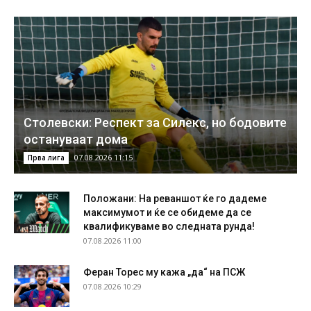
Столевски: Респект за Силекс, но бодовите
остануваат дома
07.08.2026 11:15
Прва лига
Положани: На реваншот ќе го дадеме
максимумот и ќе се обидеме да се
квалификуваме во следната рунда!
07.08.2026 11:00
Феран Торес му кажа „да“ на ПСЖ
07.08.2026 10:29