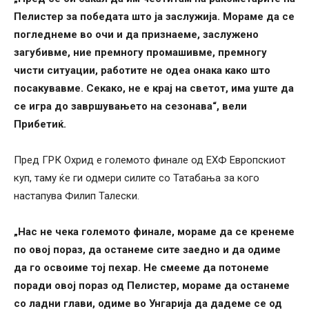
Пелистер за победата што ја заслужија. Мораме да се
погледнеме во очи и да признаеме, заслужено
загубивме, ние премногу промашивме, премногу
чисти ситуации, работите не одеа онака како што
посакувавме. Секако, не е крај на светот, има уште да
се игра до завршувањето на сезонава“, вели
Прибетиќ.
Пред ГРК Охрид е големото финале од ЕХФ Европскиот
куп, таму ќе ги одмери силите со Татабања за кого
настапува Филип Талески.
„Нас не чека големото финале, мораме да се кренеме
по овој пораз, да останеме сите заедно и да одиме
да го освоиме тој пехар. Не смееме да потонеме
поради овој пораз од Пелистер, мораме да останеме
со ладни глави, одиме во Унгарија да дадеме се од