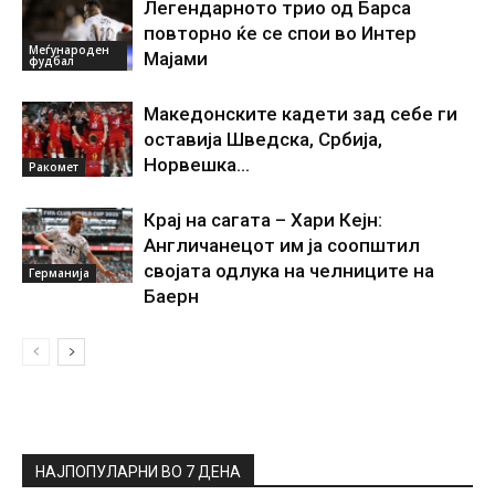
Легендарното трио од Барса
повторно ќе се спои во Интер
Меѓународен
Мајами
фудбал
Македонските кадети зад себе ги
оставија Шведска, Србија,
Норвешка…
Ракомет
Крај на сагата – Хари Кејн:
Англичанецот им ја соопштил
својата одлука на челниците на
Германија
Баерн
НАЈПОПУЛАРНИ ВО 7 ДЕНА