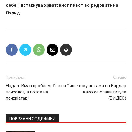
себе“, истакнува хрватскиот пивот во редовите на
Охрид.
Претходно
Следно
Надал: Имав проблем, бев на
Силекс му покажа на Вардар
психолог, а потоа на
како се слави титула
психијатар!
(ВИДЕО)
ПОВРЗАНИ СОДРЖИНИ