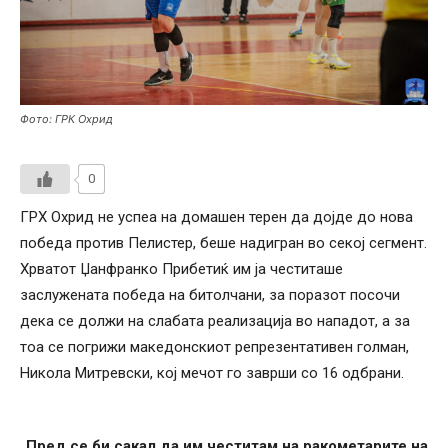
Фото: ГРК Охрид
0
ГРХ Охрид не успеа на домашен терен да дојде до нова
победа против Пелистер, беше надигран во секој сегмент.
Хрватот Џанфранко Прибетиќ им ја честиташе
заслужената победа на битолчани, за поразот посочи
дека се должи на слабата реализација во нападот, а за
тоа се погрижи македонскиот репрезентативен голман,
Никола Митревски, кој мечот го заврши со 16 одбрани.
„Пред се би сакал да им честитам на ракометарите на