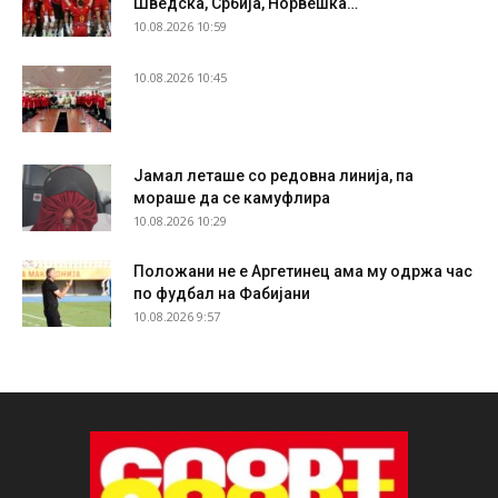
Шведска, Србија, Норвешка…
10.08.2026 10:59
10.08.2026 10:45
Јамал леташе со редовна линија, па
мораше да се камуфлира
10.08.2026 10:29
Положани не е Аргетинец ама му одржа час
по фудбал на Фабијани
10.08.2026 9:57