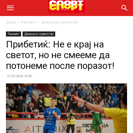
Дома
Ракомет
Домашно првенство
Ракомет
Домашно првенство
Прибетиќ: Не е крај на
светот, но не смееме да
потонеме после поразот!
21.05.2026 10:00