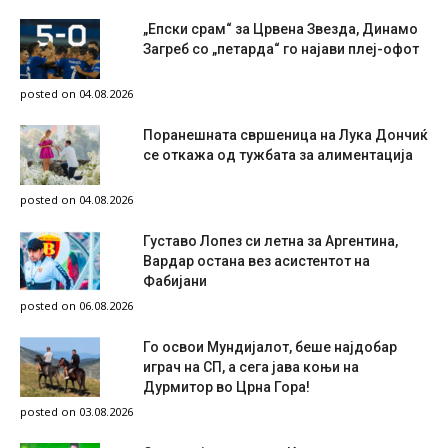
„Епски срам“ за Црвена Звезда, Динамо
Загреб со „петарда“ го најави плеј-офот
posted on 04.08.2026
Поранешната свршеница на Лука Дончиќ
се откажа од тужбата за алиментација
posted on 04.08.2026
Густаво Лопез си летна за Аргентина,
Вардар остана вез асистентот на
Фабијани
posted on 06.08.2026
Го освои Мундијалот, беше најдобар
играч на СП, а сега јава коњи на
Дурмитор во Црна Гора!
posted on 03.08.2026