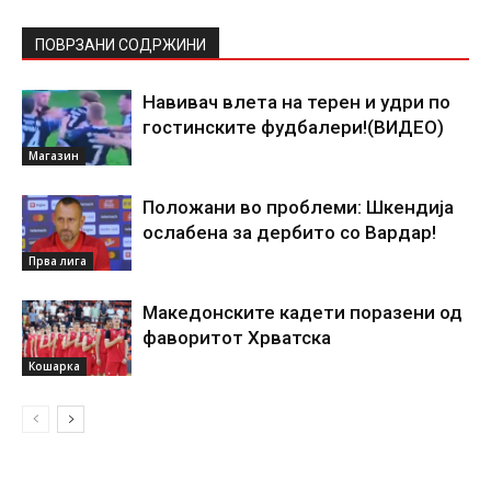
ПОВРЗАНИ СОДРЖИНИ
Навивач влета на терен и удри по
гостинските фудбалери!(ВИДЕО)
Магазин
Положани во проблеми: Шкендија
ослабена за дербито со Вардар!
Прва лига
Македонските кадети поразени од
фаворитот Хрватска
Кошарка