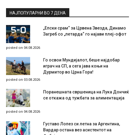
НАЈПОПУЛАРНИ ВО 7 ДЕНА
„Епски срам“ за Црвена Звезда, Динамо
Загреб со „петарда“ го најави плеј-офот
posted on 04.08.2026
Го освои Мундијалот, беше најдобар
играч на СП, а сега јава коњи на
Дурмитор во Црна Гора!
posted on 03.08.2026
Поранешната свршеница на Лука Дончиќ
се откажа од тужбата за алиментација
posted on 04.08.2026
Густаво Лопез си летна за Аргентина,
Вардар остана вез асистентот на