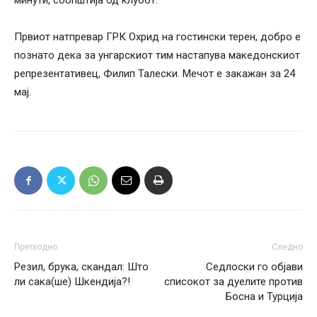
Првиот натпревар ГРК Охрид на гостински терен, добро е
познато дека за унгарскиот тим настапува македонскиот
репрезентативец, Филип Талески. Мечот е закажан за 24
мај.
Претходно
Следно
Резил, брука, скандал: Што
Седлоски го објави
ли сака(ше) Шкендија?!
списокот за дуелите против
Босна и Турција