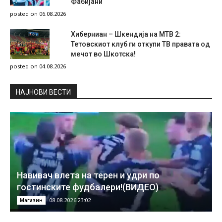
Фабијани
posted on 06.08.2026
Хиберниан – Шкендија на МТВ 2:
Тетовскиот клуб ги откупи ТВ правата од
мечот во Шкотска!
posted on 04.08.2026
НAЈНОВИ ВЕСТИ
Навивач влета на терен и удри по
гостинските фудбалери!(ВИДЕО)
08.08.2026 23:02
Магазин