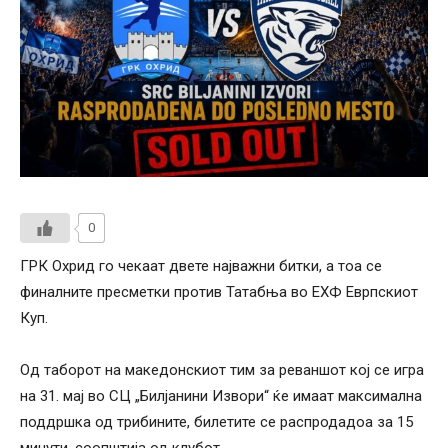
0
ГРК Охрид го чекаат двете најважни битки, а тоа се
финалните пресметки против Татабња во ЕХФ Еврпскиот
Куп.
Од таборот на македонскиот тим за реваншот кој се игра
на 31. мај во СЦ „Билјанини Извори“ ќе имаат максимална
поддршка од трибините, билетите се распродадоа за 15
минути, соопштија од клубот.