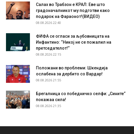
Салах во Трабзон е КРАЛ: Еве што
градоначалникот му подготви како
подарок на Фараонот!(ВИДЕО)
08.08.2026 22:40
ФИФА се огласи за љубовницата на
Инфантино: “Никој не се пожалил на
претседателот!“
08.08.2026 22:15
Положани во проблеми: Шкендија
ослабена за дербито со Вардар!
08.08.2026 21:55
Брегалница со победничко селфи: „Сините“
покажаа сила!
08.08.2026 21:35