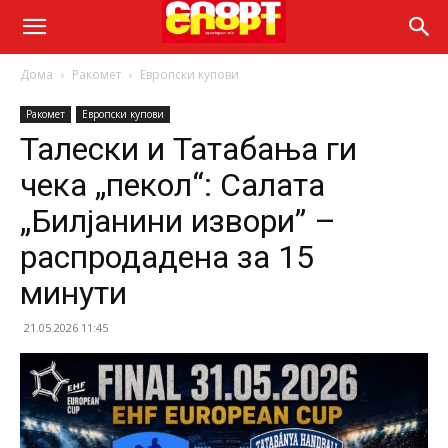
Дома
Ракомет
Европски купови
Ракомет
Европски купови
Талески и Татабања ги
чека „пекол“: Салата
„Билјанини извори” –
распродадена за 15
минути
21.05.2026 11:45