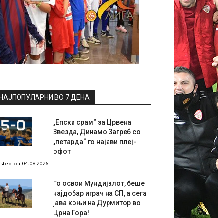
НАЈПОПУЛАРНИ ВО 7 ДЕНА
„Епски срам“ за Црвена
Звезда, Динамо Загреб со
„петарда“ го најави плеј-
офот
sted on 04.08.2026
Го освои Мундијалот, беше
најдобар играч на СП, а сега
јава коњи на Дурмитор во
Црна Гора!