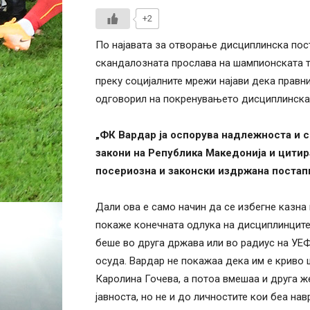
+2
По најавата за отворање дисциплинска по
скандалозната прослава на шампионската т
преку социјалните мрежи најави дека правн
одговорил на покренувањето дисциплинска
„ФК Вардар ја оспорува надлежноста и 
закони на Република Македонија и цити
посериозна и законски издржана постапк
Дали ова е само начин да се избегне казна 
покаже конечната одлука на дисциплинците 
беше во друга држава или во радиус на УЕ
осуда. Вардар не покажаа дека им е криво 
Каролина Гочева, а потоа вмешаа и друга же
јавноста, но не и до личностите кои беа на