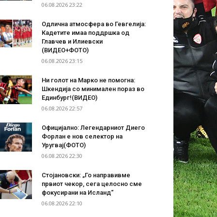
06.08.2026 23:22
Одлична атмосфера во Гевгелија:
Кадетите имаа поддршка од
Главчев и Илиевски
(ВИДЕО+ФОТО)
06.08.2026 23:15
Ни голот на Марко не помогна:
Шкендија со минимален пораз во
Единбург!(ВИДЕО)
06.08.2026 22:57
Официјално: Легендарниот Диего
Форлан е нов селектор на
Уругвај(ФОТО)
06.08.2026 22:30
Стојановски: „Го направивме
првиот чекор, сега целосно сме
фокусирани на Исланд“
06.08.2026 22:10