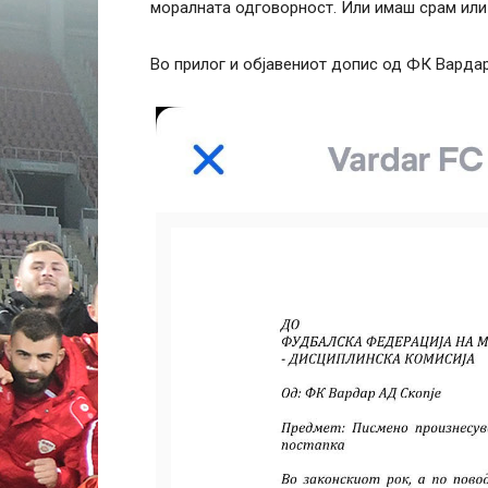
моралната одговорност. Или имаш срам или 
Во прилог и објавениот допис од ФК Варда