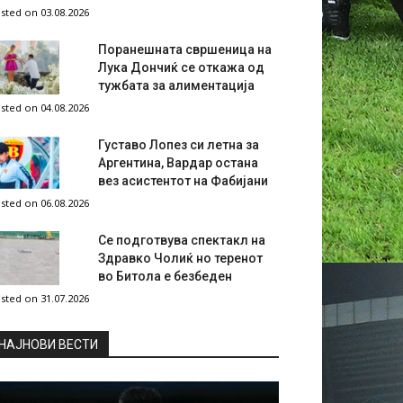
sted on 03.08.2026
Поранешната свршеница на
Лука Дончиќ се откажа од
тужбата за алиментација
sted on 04.08.2026
Густаво Лопез си летна за
Аргентина, Вардар остана
вез асистентот на Фабијани
sted on 06.08.2026
Се подготвува спектакл на
Здравко Чолиќ но теренот
во Битола е безбеден
sted on 31.07.2026
НAЈНОВИ ВЕСТИ