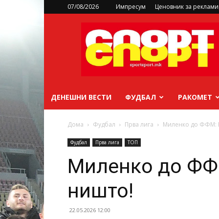
07/08/2026
Импресум
Ценовник за реклам
sportsport.mk
ДЕНЕШНИ ВЕСТИ
ФУДБАЛ
РАКОМЕТ
Дома
Фудбал
Прва лига
Миленко до ФФМ: 
Фудбал
Прва лига
ТОП
Миленко до ФФ
ништо!
22.05.2026 12:00