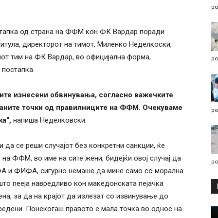
po
стапка од страна на ФФМ кон ФК Вардар поради
итула, директорот на тимот, Миленко Неделкоски,
иот тим на ФК Вардар, во официјална форма,
po
 постапка.
сите изнесени обвинувања, согласно важечките
раните точки од правилниците на ФФМ. Очекуваме
po
а“,
напиша Неделковски.
и да се реши случајот без конкретни санкции, ќе
на ФФМ, во име на сите жени, бидејќи овој случај да
po
ФА и ФИФА, сигурно немаше да мине само со морална
што пееја навредливо кон македонската пејачка
на, за да на крајот да излезат со извинување до
вредени. Понекогаш правото е мала точка во однос на