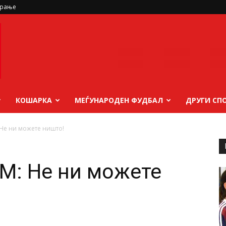
ирање
КОШАРКА
МЕЃУНАРОДЕН ФУДБАЛ
ДРУГИ СП
Не ни можете ништо!
М: Не ни можете