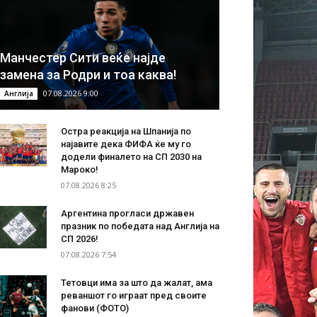
Манчестер Сити веќе најде
замена за Родри и тоа каква!
07.08.2026 9:00
Англија
Остра реакција на Шпанија по
најавите дека ФИФА ќе му го
додели финалето на СП 2030 на
Мароко!
07.08.2026 8:25
Аргентина прогласи државен
празник по победата над Англија на
СП 2026!
07.08.2026 7:54
Тетовци има за што да жалат, ама
реваншот го играат пред своите
фанови (ФОТО)