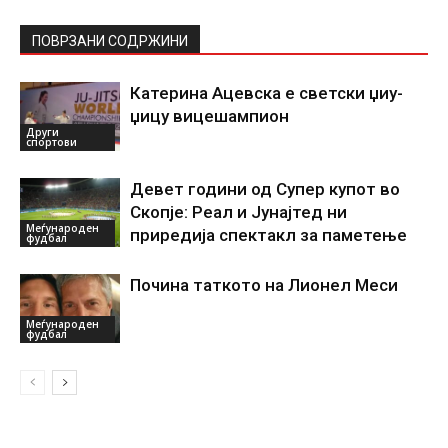
ПОВРЗАНИ СОДРЖИНИ
Катерина Ацевска е светски џиу-
џицу вицешампион
Други
спортови
Девет години од Супер купот во
Скопје: Реал и Јунајтед ни
Меѓународен
приредија спектакл за паметење
фудбал
Почина таткото на Лионел Меси
Меѓународен
фудбал