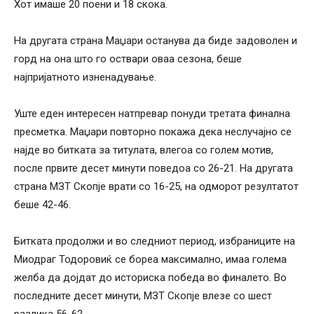
Хот имаше 20 поени и 18 скока.
На другата страна Маџари останува да биде задоволен и
горд на она што го оствари оваа сезона, беше
најпријатното изненадување.
Уште еден интересен натпревар понуди третата финална
пресметка. Маџари повторно покажа дека неслучајно се
најде во битката за титулата, влегоа со голем мотив,
после првите десет минути поведоа со 26-21. На другата
страна МЗТ Скопје врати со 16-25, на одморот резултатот
беше 42-46.
Битката продолжи и во следниот период, избраниците на
Миодраг Тодоровиќ се бореа максимално, имаа голема
желба да дојдат до историска победа во финалето. Во
последните десет минути, МЗТ Скопје влезе со шест
разлика 56-62.