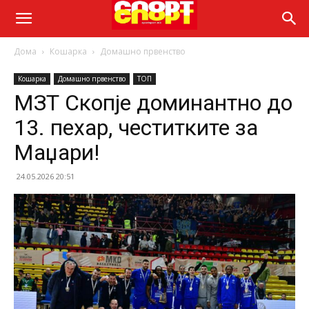
Дома
Кошарка
Домашно првенство
Кошарка
Домашно првенство
ТОП
МЗТ Скопје доминантно до
13. пехар, честитките за
Маџари!
24.05.2026 20:51