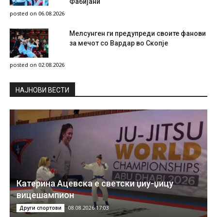
Фабијани
posted on 06.08.2026
Мелсунген ги предупреди своите фанови
за мечот со Вардар во Скопје
posted on 02.08.2026
НAЈНОВИ ВЕСТИ
Катерина Ацевска е светски џиу-џицу
вицешампион
08.08.2026 17:03
Други спортови