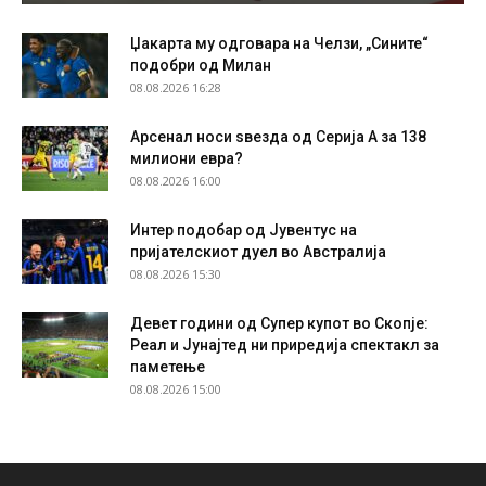
Џакарта му одговара на Челзи, „Сините“
подобри од Милан
08.08.2026 16:28
Арсенал носи ѕвезда од Серија А за 138
милиони евра?
08.08.2026 16:00
Интер подобар од Јувентус на
пријателскиот дуел во Австралија
08.08.2026 15:30
Девет години од Супер купот во Скопје:
Реал и Јунајтед ни приредија спектакл за
паметење
08.08.2026 15:00