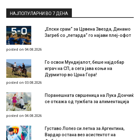
НАЈПОПУЛАРНИ ВО 7 ДЕНА
„Епски срам“ за Црвена Звезда, Динамо
Загреб со „петарда“ го најави плеј-офот
posted on 04.08.2026
Го освои Мундијалот, беше најдобар
играч на СП, а сега јава коњи на
Дурмитор во Црна Гора!
posted on 03.08.2026
Поранешната свршеница на Лука Дончиќ
се откажа од тужбата за алиментација
posted on 04.08.2026
Густаво Лопез си летна за Аргентина,
Вардар остана вез асистентот на