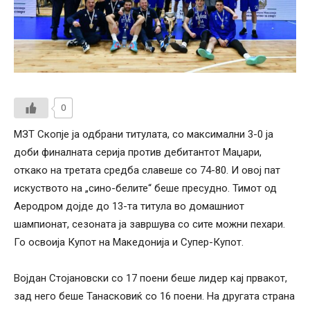
0
МЗТ Скопје ја одбрани титулата, со максимални 3-0 ја
доби финалната серија против дебитантот Маџари,
откако на третата средба славеше со 74-80. И овој пат
искуството на „сино-белите“ беше пресудно. Тимот од
Аеродром дојде до 13-та титула во домашниот
шампионат, сезоната ја завршува со сите можни пехари.
Го освоија Купот на Македонија и Супер-Купот.
Војдан Стојановски со 17 поени беше лидер кај првакот,
зад него беше Танасковиќ со 16 поени. На другата страна