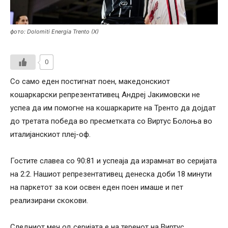
фото: Dolomiti Energia Trento (X)
0
Со само еден постигнат поен, македонскиот
кошаркарски репрезентативец Андреј Јакимовски не
успеа да им помогне на кошаркарите на Тренто да дојдат
до третата победа во пресметката со Виртус Болоња во
италијанскиот плеј-оф.
Гостите славеа со 90:81 и успеаја да израмнат во серијата
на 2:2. Нашиот репрезентативец денеска доби 18 минути
на паркетот за кои освен еден поен имаше и пет
реализирани скокови.
Следниот меч од серијата е на теренот на Виртус.