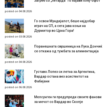
Загреб со „петарда“ го најави плеј-офот
posted on 04.08.2026
Го освои Мундијалот, беше најдобар
играч на СП, а сега јава коњи на
Дурмитор во Црна Гора!
posted on 03.08.2026
Поранешната свршеница на Лука Дончиќ
се откажа од тужбата за алиментација
posted on 04.08.2026
Густаво Лопез си летна за Аргентина,
Вардар остана вез асистентот на
Фабијани
posted on 06.08.2026
Мелсунген ги предупреди своите фанови
за мечот со Вардар во Скопје