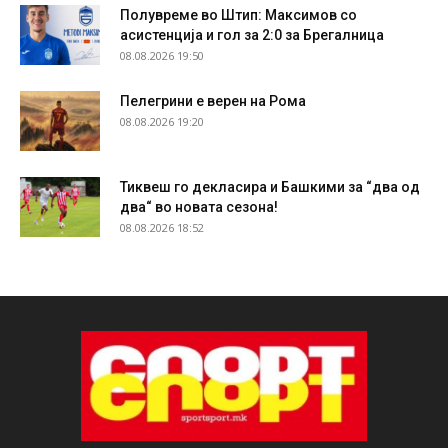
Полувреме во Штип: Максимов со
асистенција и гол за 2:0 за Брегалница
08.08.2026 19:50
Пелегрини е верен на Рома
08.08.2026 19:20
Тиквеш го декласира и Башкими за “два од
два“ во новата сезона!
08.08.2026 18:52