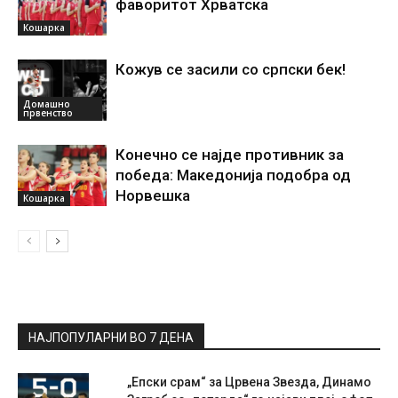
фаворитот Хрватска
Кошарка
Кожув се засили со српски бек!
Домашно
првенство
Конечно се најде противник за
победа: Македонија подобра од
Норвешка
Кошарка
НАЈПОПУЛАРНИ ВО 7 ДЕНА
„Епски срам“ за Црвена Звезда, Динамо