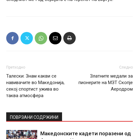
Претходно
Следно
Талески: Знам какви се
Златните медали за
навивачите во Македонија,
пионерите на МЗТ Скопје
секој спортист ужива во
Аеродром
таква атмосфера
ПОВРЗАНИ СОДРЖИНИ
Македонските кадети поразени од