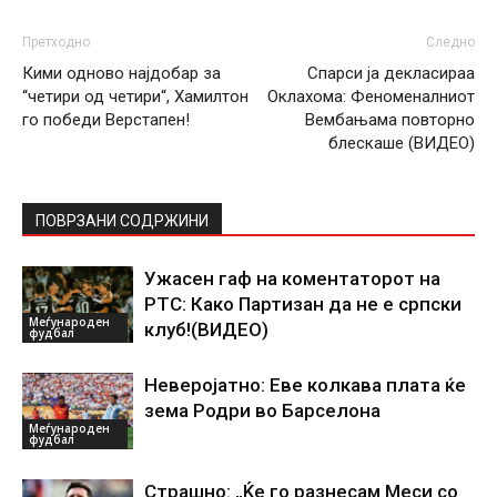
Претходно
Следно
Кими одново најдобар за
Спарси ја декласираа
“четири од четири“, Хамилтон
Оклахома: Феноменалниот
го победи Верстапен!
Вембањама повторно
блескаше (ВИДЕО)
ПОВРЗАНИ СОДРЖИНИ
Ужасен гаф на коментаторот на
РТС: Како Партизан да не е српски
Меѓународен
клуб!(ВИДЕО)
фудбал
Неверојатно: Еве колкава плата ќе
зема Родри во Барселона
Меѓународен
фудбал
Страшно: „Ќе го разнесам Меси со