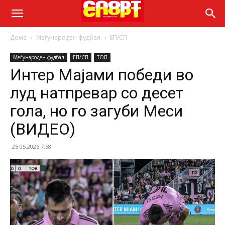
Дома
Меѓународен фудбал
ЕП/СП
Меѓународен фудбал
ЕП/СП
ТОП
Интер Мајами победи во
луд натпревар со десет
гола, но го загуби Меси
(ВИДЕО)
25.05.2026 7:58