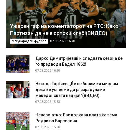
Ужасен гаф на коментаторот на РТС: Како
Партизан да не е српски клуб!(ВИДЕО)
07.08.2026 16:40
Меѓународен фудбал
Дарко Димитријевиќ и следната сезона ќе
го предводи Бадел 1862!
07.08.2026 16:20
Никола Ѓорѓиев: „Ќе се бориме и мислам
дека ќе успееме да ја израдуваме
македонската нација!“(ВИДЕО)
07.08.2026 15:58
Неверојатно: Еве колкава плата ќе зема
Родри во Барселона
07.08.2026 15:28