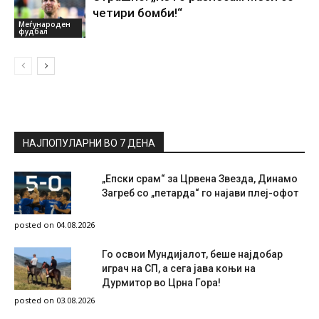
четири бомби!“
Меѓународен
фудбал
НАЈПОПУЛАРНИ ВО 7 ДЕНА
„Епски срам“ за Црвена Звезда, Динамо
Загреб со „петарда“ го најави плеј-офот
posted on 04.08.2026
Го освои Мундијалот, беше најдобар
играч на СП, а сега јава коњи на
Дурмитор во Црна Гора!
posted on 03.08.2026