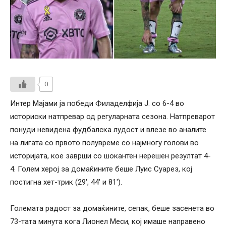
0
Интер Мајами ја победи Филаделфија J. со 6-4 во
историски натпревар од регуларната сезона. Натпреварот
понуди невидена фудбалска лудост и влезе во аналите
на лигата со првото полувреме со најмногу голови во
историјата, кое заврши со шокантен нерешен резултат 4-
4. Голем херој за домаќините беше Луис Суарез, кој
постигна хет-трик (29′, 44′ и 81′).
Големата радост за домаќините, сепак, беше засенета во
73-тата минута кога Лионел Меси, кој имаше направено