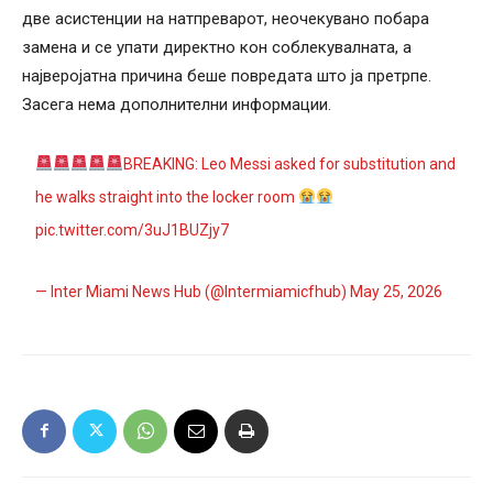
две асистенции на натпреварот, неочекувано побара
замена и се упати директно кон соблекувалната, а
најверојатна причина беше повредата што ја претрпе.
Засега нема дополнителни информации.
BREAKING: Leo Messi asked for substitution and
he walks straight into the locker room
pic.twitter.com/3uJ1BUZjy7
— Inter Miami News Hub (@Intermiamicfhub)
May 25, 2026