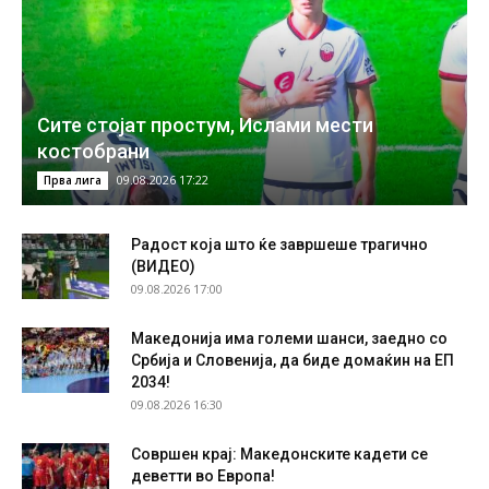
Сите стојат простум, Ислами мести
костобрани
09.08.2026 17:22
Прва лига
Радост која што ќе завршеше трагично
(ВИДЕО)
09.08.2026 17:00
Македонија има големи шанси, заедно со
Србија и Словенија, да биде домаќин на ЕП
2034!
09.08.2026 16:30
Совршен крај: Македонските кадети се
деветти во Европа!