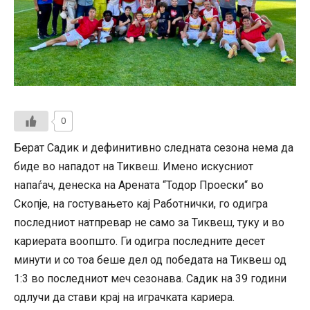
0
Берат Садик и дефинитивно следната сезона нема да
биде во нападот на Тиквеш. Имено искусниот
напаѓач, денеска на Арената “Тодор Проески“ во
Скопје, на гостувањето кај Работнички, го одигра
последниот натпревар не само за Тиквеш, туку и во
кариерата воопшто. Ги одигра последните десет
минути и со тоа беше дел од победата на Тиквеш од
1:3 во последниот меч сезонава. Садик на 39 години
одлучи да стави крај на играчката кариера.