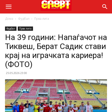
Дома
Фудбал
Прва лига
Фудбал
Прва лига
На 39 години: Напаѓачот на
Тиквеш, Берат Садик стави
крај на играчката кариера!
(ФОТО)
25.05.2026 23:00