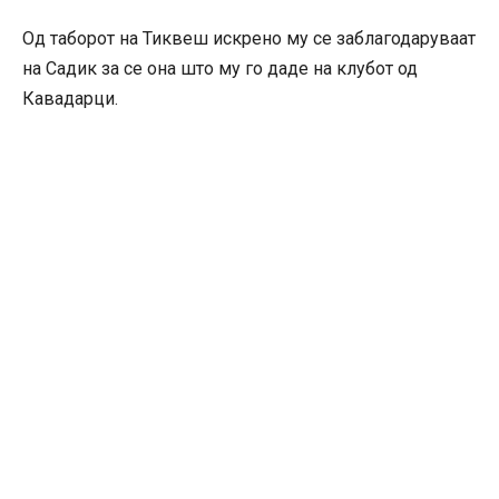
Од таборот на Тиквеш искрено му се заблагодаруваат
на Садик за се она што му го даде на клубот од
Кавадарци.