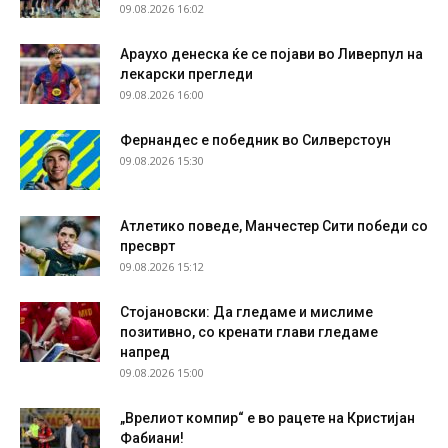
09.08.2026 16:02
Араухо денеска ќе се појави во Ливерпул на
лекарски прегледи
09.08.2026 16:00
Фернандес е победник во Силверстоун
09.08.2026 15:30
Атлетико поведе, Манчестер Сити победи со
пресврт
09.08.2026 15:12
Стојановски: Да гледаме и мислиме
позитивно, со кренати глави гледаме
напред
09.08.2026 15:00
„Врелиот компир“ е во рацете на Кристијан
Фабиани!