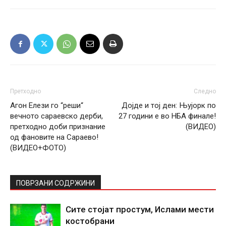
Претходно
Следно
Агон Елези го “реши“
Дојде и тој ден: Њујорк по
вечното сараевско дерби,
27 години е во НБА финале!
претходно доби признание
(ВИДЕО)
од фановите на Сараево!
(ВИДЕО+ФОТО)
ПОВРЗАНИ СОДРЖИНИ
Сите стојат простум, Ислами мести
костобрани