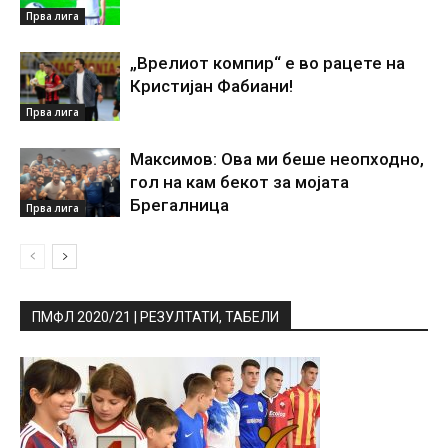
Прва лига
„Врелиот компир“ е во рацете на
Кристијан Фабиани!
Прва лига
Максимов: Ова ми беше неопходно,
гол на кам бекот за мојата
Брегалница
Прва лига
ПМФЛ 2020/21 | РЕЗУЛТАТИ, ТАБЕЛИ