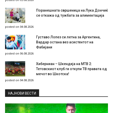
Поранешната свршеница на Лука Дончиќ
се откажа од тужбата за алиментација
posted on 04.08.2026
Густаво Лопез си летна за Аргентина,
Вардар остана вез асистентот на
Фабијани
posted on 06.08.2026
Хиберниан – Шкендија на МТВ 2:
Тетовскиот клуб ги откупи ТВ правата од
мечот во Шкотска!
posted on 04.08.2026
НAЈНОВИ ВЕСТИ