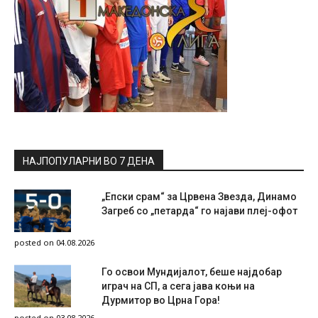
НАЈПОПУЛАРНИ ВО 7 ДЕНА
„Епски срам“ за Црвена Звезда, Динамо
Загреб со „петарда“ го најави плеј-офот
posted on 04.08.2026
Го освои Мундијалот, беше најдобар
играч на СП, а сега јава коњи на
Дурмитор во Црна Гора!
posted on 03.08.2026