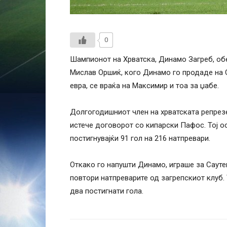
0
Шампионот на Хрватска, Динамо Загреб, об
Мислав Оршиќ, кого Динамо го продаде на 
евра, се враќа на Максимир и тоа за џабе.
Долгогодишниот член на хрватската репрезе
истече договорот со кипарски Пафос. Тој о
постигнувајќи 91 гол на 216 натпревари.
Откако го напушти Динамо, играше за Саутем
повтори натпреварите од загрепскиот клуб. 
два постигнати гола.