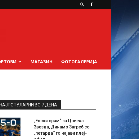
ОРТОВИ
МАГАЗИН
ФОТОГАЛЕРИЈА
НАЈПОПУЛАРНИ ВО 7 ДЕНА
„Епски срам“ за Црвена
Звезда, Динамо Загреб со
„петарда“ го најави плеј-