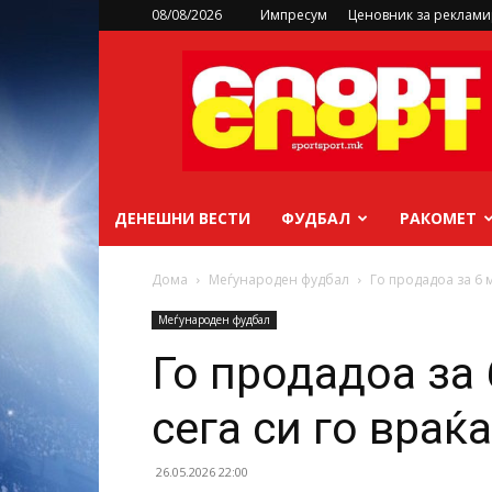
08/08/2026
Импресум
Ценовник за реклам
sportsport.mk
ДЕНЕШНИ ВЕСТИ
ФУДБАЛ
РАКОМЕТ
Дома
Меѓународен фудбал
Го продадоа за 6 
Меѓународен фудбал
Го продадоа за 
сега си го враќ
26.05.2026 22:00