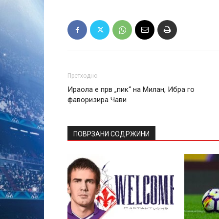
Претходно
Ираола е прв „пик“ на Милан, Ибра го
фаворизира Чави
ПОВРЗАНИ СОДРЖИНИ