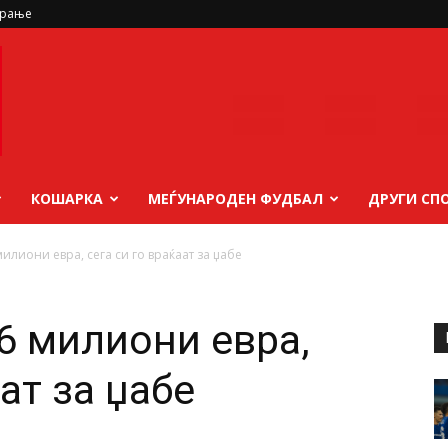
ирање
КОШАРКА
МЕЃУНАРОДЕН ФУДБАЛ
ДРУГИ СП
милиони евра, сега си го враќаат за џабе
6 милиони евра,
аат за џабе