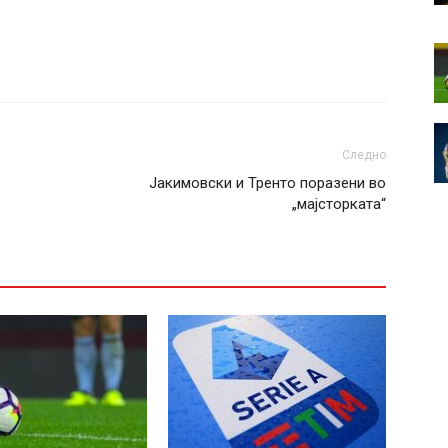
Следно
Јакимовски и Тренто поразени во
„мajсторката“