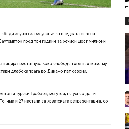
po
езбеди звучно засилување за следната сезона.
Саутемптон пред три години за речиси шест милиони
нтација пристигнува како слободен агент, откако му
стави длабока трага во Динамо пет сезони,
птон и турски Трабзон, меѓутоа, не успеа да ги
Тој има и 27 настапи за хрватската репрезентација, со