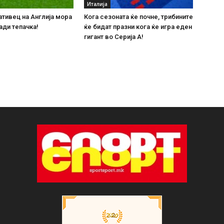
Италија
тивец на Англија мора
Кога сезоната ќе почне, трибините
ади тепачка!
ќе бидат празни кога ќе игра еден
гигант во Серија А!