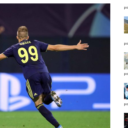
po
po
po
po