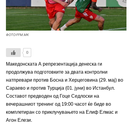
ФОТО:FFM.MK
0
Македонската А репрезентација денеска ги
продолжува подготовките за двата контролни
натпревари против Босна и Херцеговина (29. мај) во
Сараево и против Турција (01. јуни) во Истанбул.
Составот предводен од Гоце Седлоски на
вечерашниот тренинг од 19:00 часот ќе биде во
комплетиран со приклучувањето на Елиф Елмас и
Агон Елези.