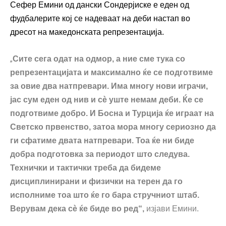
Сефер Емини од дански Сондерјиске е еден од
фудбалерите кој се надеваат на деби настап во
дресот на македонската репрезентација.
„
Сите сега одат на одмор, а ние сме тука со
репрезентацијата и максимално ќе се подготвиме
за овие два натпревари. Има многу нови играчи,
јас сум еден од нив и сè уште немам деби. Ќе се
подготвиме добро. И Босна и Турција ќе играат на
Светско првенство, затоа мора многу сериозно да
ги сфатиме двата натпревари. Тоа ќе ни биде
добра подготовка за периодот што следува.
Технички и тактички треба да бидеме
дисциплинирани и физички на терен да го
исполниме тоа што ќе го бара стручниот штаб.
Верувам дека сè ќе биде во ред“,
изјави Емини.