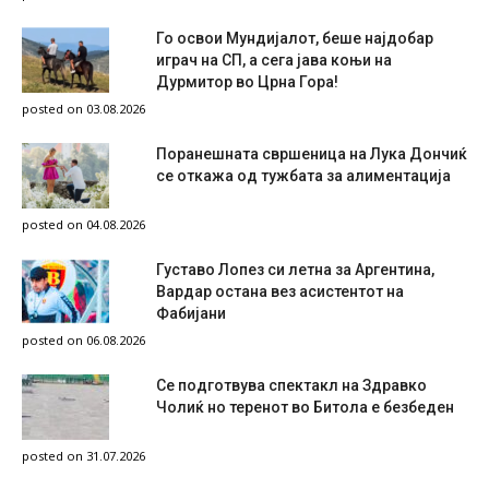
Го освои Мундијалот, беше најдобар
играч на СП, а сега јава коњи на
Дурмитор во Црна Гора!
posted on 03.08.2026
Поранешната свршеница на Лука Дончиќ
се откажа од тужбата за алиментација
posted on 04.08.2026
Густаво Лопез си летна за Аргентина,
Вардар остана вез асистентот на
Фабијани
posted on 06.08.2026
Се подготвува спектакл на Здравко
Чолиќ но теренот во Битола е безбеден
posted on 31.07.2026