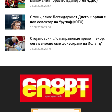
минимален пораз во Единбург!(ВИДЕО)
06.08.2026 22:57
Официјално: Легендарниот Диего Форлан е
нов селектор на Уругвај(ФОТО)
06.08.2026 22:30
Стојановски: „Го направивме првиот чекор,
сега целосно сме фокусирани на Исланд“
06.08.2026 22:10