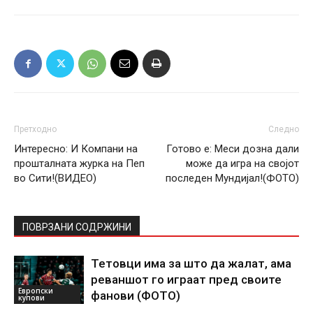
Претходно
Следно
Интересно: И Компани на
Готово е: Меси дозна дали
прошталната журка на Пеп
може да игра на својот
во Сити!(ВИДЕО)
последен Мундијал!(ФОТО)
ПОВРЗАНИ СОДРЖИНИ
Тетовци има за што да жалат, ама
реваншот го играат пред своите
Европски
фанови (ФОТО)
купови