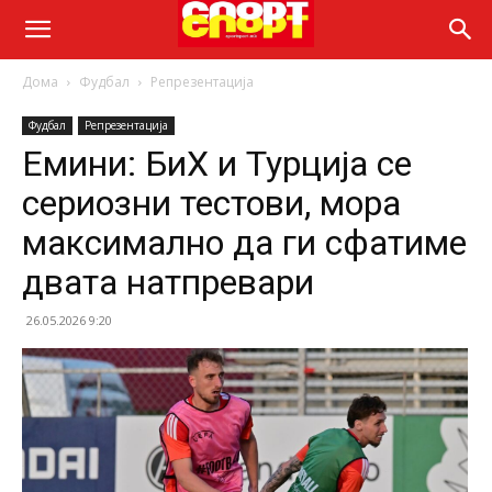
Дома
Фудбал
Репрезентација
Фудбал
Репрезентација
Емини: БиХ и Турција се
сериозни тестови, мора
максимално да ги сфатиме
двата натпревари
26.05.2026 9:20