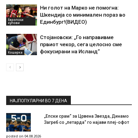
Ни голот на Марко не помогна:
Шкендија со минимален пораз во
Европски
Единбург!(ВИДЕО)
купови
Стојановски: „Го направивме
првиот чекор, сега целосно сме
фокусирани на Исланд“
Кошарка
НАЈПОПУЛАРНИ ВО 7 ДЕНА
„Епски срам“ за Црвена Звезда, Динамо
Загреб со „петарда“ го најави плеј-офот
posted on 04.08.2026