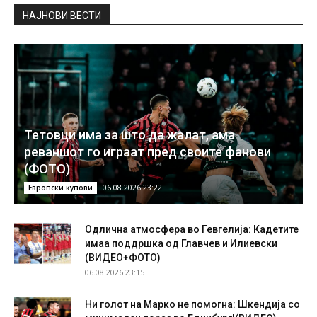
НAЈНОВИ ВЕСТИ
Тетовци има за што да жалат, ама
реваншот го играат пред своите фанови
(ФОТО)
06.08.2026 23:22
Европски купови
Одлична атмосфера во Гевгелија: Кадетите
имаа поддршка од Главчев и Илиевски
(ВИДЕО+ФОТО)
06.08.2026 23:15
Ни голот на Марко не помогна: Шкендија со