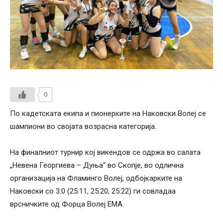
0
По кадетската екипа и пионерките на Наковски Волеј се
шампиони во својата возрасна категорија.
На финалниот турнир кој викендов се одржа во салата
„Невена Георгиева – Дуња“ во Скопје, во одлична
организација на Фламинго Волеј, одбојкарките на
Наковски со 3:0 (25:11, 25:20, 25:22) ги совладаа
врсничките од Форца Волеј ЕМА.