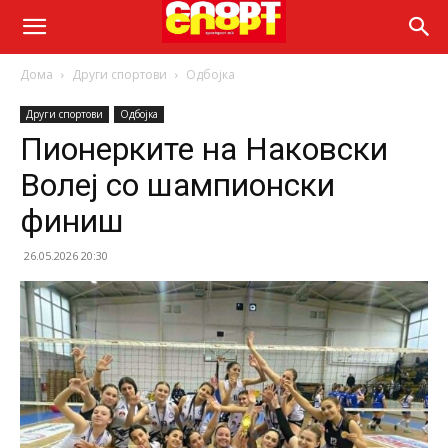
Дома
Други спортови
Одбојка
Други спортови
Одбојка
Пионерките на Наковски
Волеј со шампионски
финиш
26.05.2026 20:30