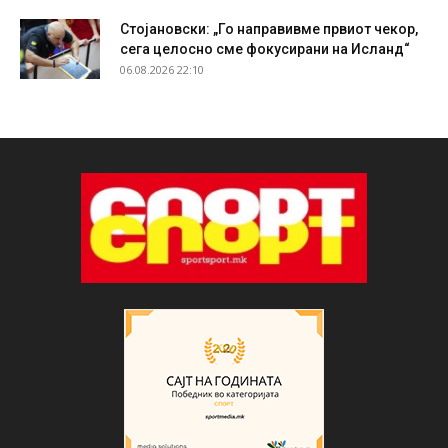
Стојановски: „Го направивме првиот чекор,
сега целосно сме фокусирани на Исланд“
06.08.2026 22:10