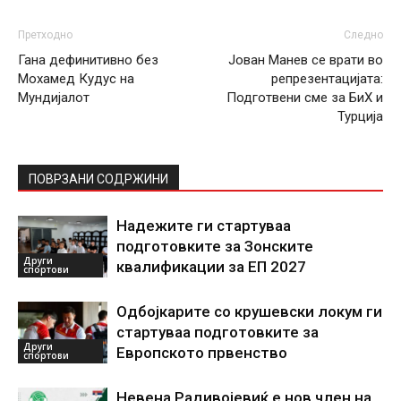
Претходно
Следно
Гана дефинитивно без
Јован Манев се врати во
Мохамед Кудус на
репрезентацијата:
Мундијалот
Подготвени сме за БиХ и
Турција
ПОВРЗАНИ СОДРЖИНИ
Надежите ги стартуваа
подготовките за Зонските
Други
квалификации за ЕП 2027
спортови
Одбојкарите со крушевски локум ги
стартуваа подготовките за
Други
Европското првенство
спортови
Невена Радивојевиќ е нов член на