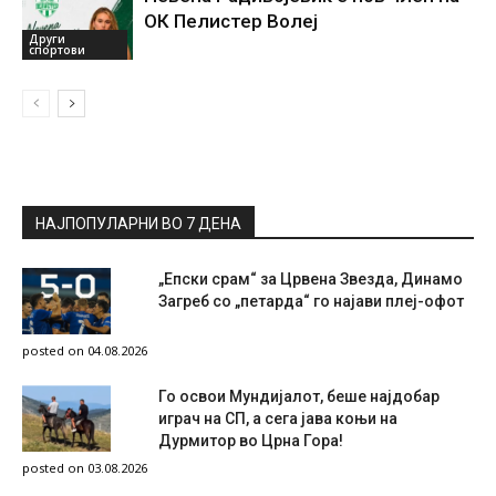
ОК Пелистер Волеј
Други
спортови
НАЈПОПУЛАРНИ ВО 7 ДЕНА
„Епски срам“ за Црвена Звезда, Динамо
Загреб со „петарда“ го најави плеј-офот
posted on 04.08.2026
Го освои Мундијалот, беше најдобар
играч на СП, а сега јава коњи на
Дурмитор во Црна Гора!
posted on 03.08.2026