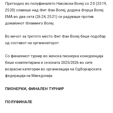
Претходно во полуфиналето Наковски Волеј со 2:0 (25:19,
25:20) славеше над Фит Фан Волеј, додека Форца Волеј
ЕМА во два сета (26:24, 25:21) се радуваше против
домаќинот Фламинго Волеј.
Во мечот за третото место Фит Фан Волеј беше подобар
од составот на организаторот.
Со финалниот турнир во женска пионерка конкуренција
беше комплетирана и сезоната 2025/2026 во сите
возрасни категории во организација на Одбојкарската
федерација на Македонија.
ПИОНЕРКИ, ФИНАЛЕН ТУРНИР
ПОЛУФИНАЛЕ