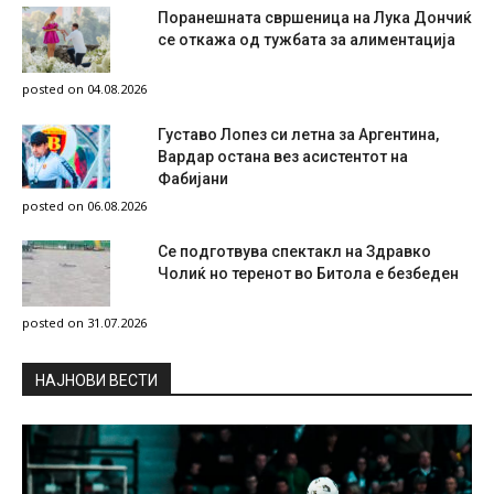
Поранешната свршеница на Лука Дончиќ
се откажа од тужбата за алиментација
posted on 04.08.2026
Густаво Лопез си летна за Аргентина,
Вардар остана вез асистентот на
Фабијани
posted on 06.08.2026
Се подготвува спектакл на Здравко
Чолиќ но теренот во Битола е безбеден
posted on 31.07.2026
НAЈНОВИ ВЕСТИ