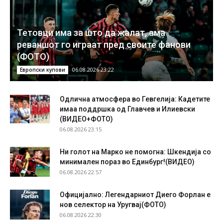
Тетовци има за што да жалат, ама
реваншот го играат пред своите фанови
(ФОТО)
06.08.2026 23:22
Европски купови
Одлична атмосфера во Гевгелија: Кадетите
имаа поддршка од Главчев и Илиевски
(ВИДЕО+ФОТО)
06.08.2026 23:15
Ни голот на Марко не помогна: Шкендија со
минимален пораз во Единбург!(ВИДЕО)
06.08.2026 22:57
Официјално: Легендарниот Диего Форлан е
нов селектор на Уругвај(ФОТО)
06.08.2026 22:30