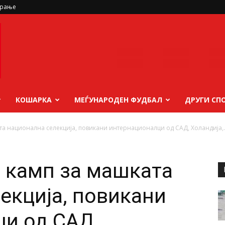
ирање
КОШАРКА
МЕЃУНАРОДЕН ФУДБАЛ
ДРУГИ СП
та национална селекција, повикани интернационалци од САД, Холандија,..
 камп за машката
екција, повикани
и од САД,