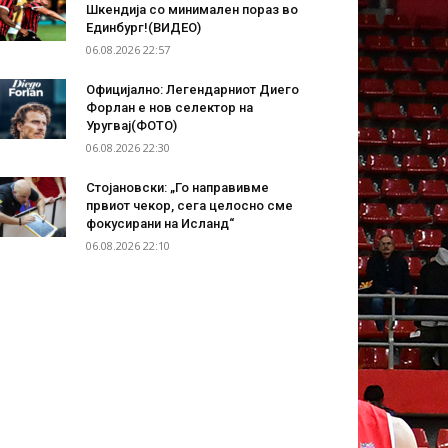
Шкендија со минимален пораз во
Единбург!(ВИДЕО)
06.08.2026 22:57
Официјално: Легендарниот Диего
Форлан е нов селектор на
Уругвај(ФОТО)
06.08.2026 22:30
Стојановски: „Го направивме
првиот чекор, сега целосно сме
фокусирани на Исланд“
06.08.2026 22:10