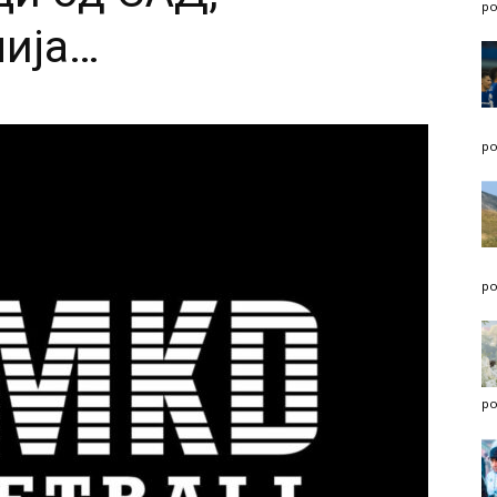
po
лија…
po
po
po