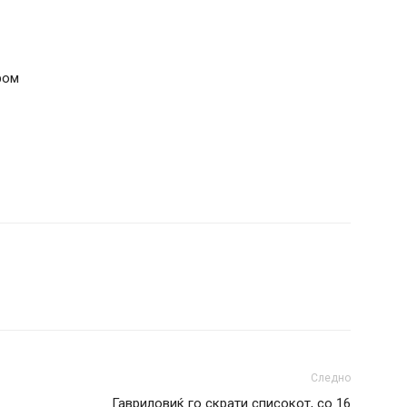
ром
Следно
Гавриловиќ го скрати списокот, со 16