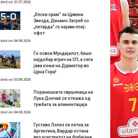
sted on 31.07.2026
„Епски срам“ за Црвена
Звезда, Динамо Загреб со
„петарда“ го најави плеј-
офот
sted on 04.08.2026
Го освои Мундијалот, беше
најдобар играч на СП, а сега
јава коњи на Дурмитор во
Црна Гора!
sted on 03.08.2026
Поранешната свршеница на
Лука Дончиќ се откажа од
тужбата за алиментација
sted on 04.08.2026
Густаво Лопез си летна за
Аргентина, Вардар остана
вез асистентот на Фабијани