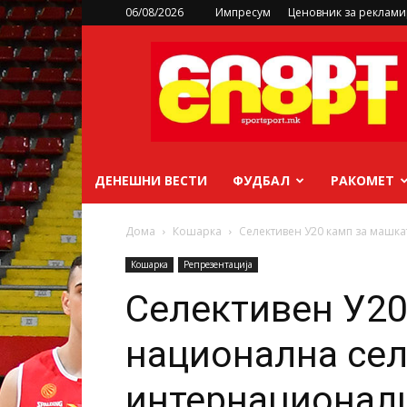
06/08/2026
Импресум
Ценовник за реклам
sportsport.mk
ДЕНЕШНИ ВЕСТИ
ФУДБАЛ
РАКОМЕТ
Дома
Кошарка
Селективен У20 камп за машка
Кошарка
Репрезентација
Селективен У20
национална сел
интернационалц