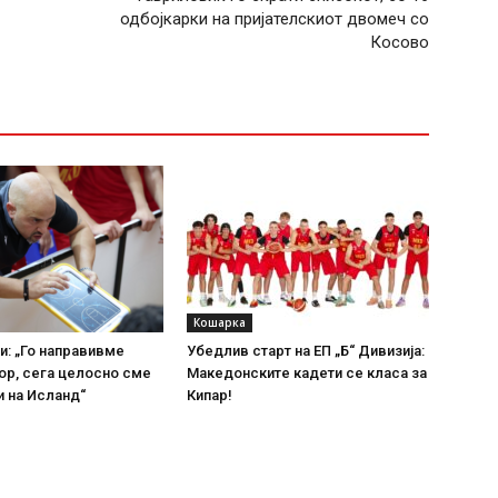
одбојкарки на пријателскиот двомеч со
Косово
Кошарка
и: „Го направивме
Убедлив старт на ЕП „Б“ Дивизија:
ор, сега целосно сме
Македонските кадети се класа за
 на Исланд“
Кипар!