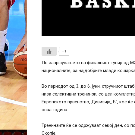
+1
По завршувањето на финалниот тунир од М20
националните, за најдобрите млади кошарка
Во периодот од 3. до 6. jуни, стручниот шт
низа селективни тренинзи, со цел комплетир
Европското првенство, Дивизија„ Б“, кое ќе 
оваа година.
Тренинзите ќе се одржуваат секој ден, со п
Скопје.