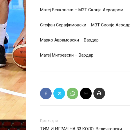
Матеј Велковски – МЗТ Скопје Аеродром
Стефан Серафимовски – МЗТ Скопје Аерод
Марко Аврамовски – Вардар
Матеј Митревски – Вардар
Претходно
ТИМ И ИГРАЧ НА 33.КОЛО: Величковски