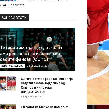
sted on 06.08.2026
НAЈНОВИ ВЕСТИ
Тетовци има за што да жалат,
ама реваншот го играат пред
своите фанови (ФОТО)
06.08.2026 23:22
Европски купови
Одлична атмосфера во Гевгелија:
Кадетите имаа поддршка од
Главчев и Илиевски
(ВИДЕО+ФОТО)
06.08.2026 23:15
Ни голот на Марко не помогна: