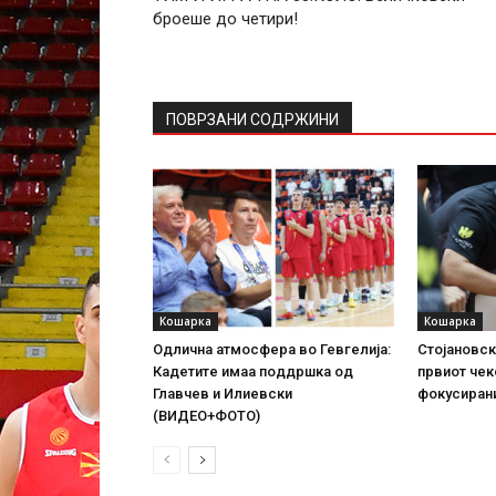
броеше до четири!
ПОВРЗАНИ СОДРЖИНИ
Кошарка
Кошарка
Одлична атмосфера во Гевгелија:
Стојановск
Кадетите имаа поддршка од
првиот чек
Главчев и Илиевски
фокусирани
(ВИДЕО+ФОТО)