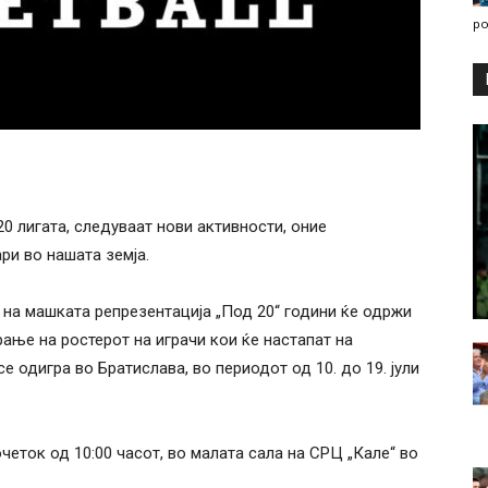
po
 лигата, следуваат нови активности, оние
ри во нашата земја.
аб на машката репрезентација „Под 20“ години ќе одржи
ање на ростерот на играчи кои ќе настапат на
се одигра во Братислава, во периодот од 10. до 19. јули
очеток од 10:00 часот, во малата сала на СРЦ „Кале“ во