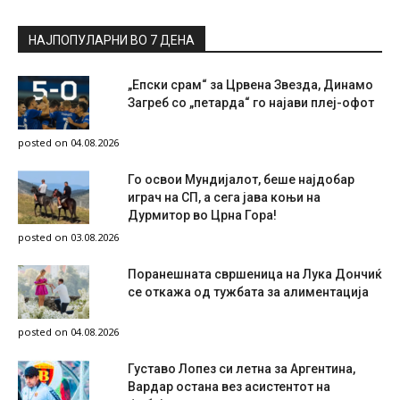
НАЈПОПУЛАРНИ ВО 7 ДЕНА
„Епски срам“ за Црвена Звезда, Динамо
Загреб со „петарда“ го најави плеј-офот
posted on 04.08.2026
Го освои Мундијалот, беше најдобар
играч на СП, а сега јава коњи на
Дурмитор во Црна Гора!
posted on 03.08.2026
Поранешната свршеница на Лука Дончиќ
се откажа од тужбата за алиментација
posted on 04.08.2026
Густаво Лопез си летна за Аргентина,
Вардар остана вез асистентот на