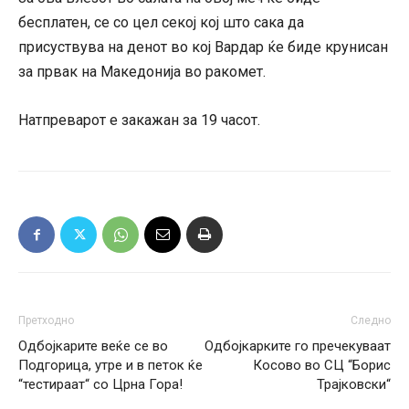
бесплатен, се со цел секој кој што сака да
присуствува на денот во кој Вардар ќе биде крунисан
за првак на Македонија во ракомет.
Натпреварот е закажан за 19 часот.
Претходно
Следно
Одбојкарите веќе се во
Одбојкарките го пречекуваат
Подгорица, утре и в петок ќе
Косово во СЦ “Борис
“тестираат“ со Црна Гора!
Трајковски“