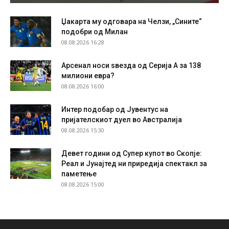
Џакарта му одговара на Челзи, „Сините“
подобри од Милан
08.08.2026 16:28
Арсенал носи ѕвезда од Серија А за 138
милиони евра?
08.08.2026 16:00
Интер подобар од Јувентус на
пријателскиот дуел во Австралија
08.08.2026 15:30
Девет години од Супер купот во Скопје:
Реал и Јунајтед ни приредија спектакл за
паметење
08.08.2026 15:00