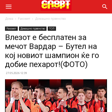
Дома
Ракомет
Домашно првенство
Ракомет
Домашно првенство
ТОП
Влезот е бесплатен за
мечот Вардар – Бутел на
кој новиот шампион ќе го
добие пехарот!(ФОТО)
27.05.2026 12:39