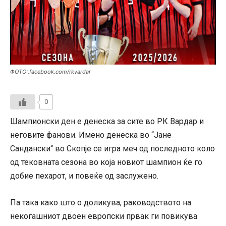
ФОТО:.facebook.com/rkvardar
0
Шампионски ден е денеска за сите во РК Вардар и
неговите фанови. Имено денеска во “Јане
Сандански“ во Скопје се игра меч од последното коло
од тековната сезона во која новиот шампион ќе го
добие пехарот, и повеќе од заслужено.
Па така како што о доликува, раководството на
некогашниот двоен европски првак ги повикува