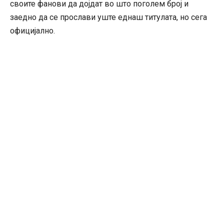
своите фанови да дојдат во што поголем број и
заедно да се прослави уште еднаш титулата, но сега
официјално.