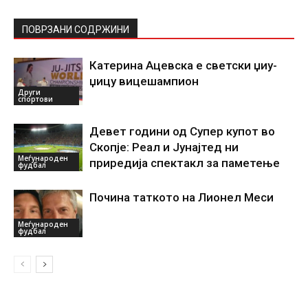
ПОВРЗАНИ СОДРЖИНИ
Катерина Ацевска е светски џиу-
џицу вицешампион
Други
спортови
Девет години од Супер купот во
Скопје: Реал и Јунајтед ни
Меѓународен
приредија спектакл за паметење
фудбал
Почина таткото на Лионел Меси
Меѓународен
фудбал