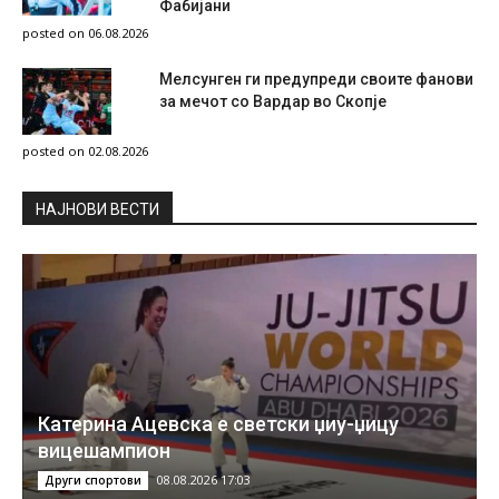
Фабијани
posted on 06.08.2026
Мелсунген ги предупреди своите фанови
за мечот со Вардар во Скопје
posted on 02.08.2026
НAЈНОВИ ВЕСТИ
Катерина Ацевска е светски џиу-џицу
вицешампион
08.08.2026 17:03
Други спортови