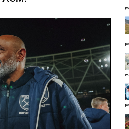
po
po
po
po