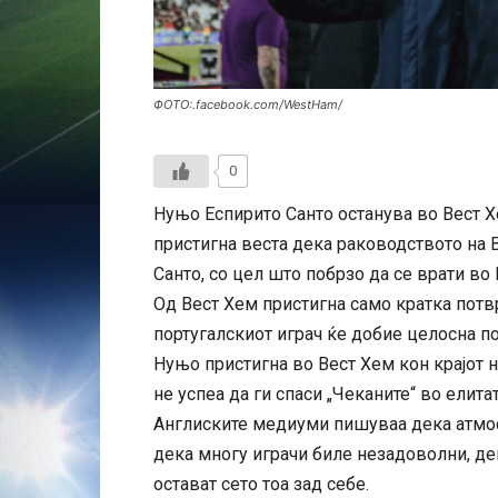
ФОТО:.facebook.com/WestHam/
0
Нуњо Еспирито Санто останува во Вест 
пристигна веста дека раководството на 
Санто, со цел што побрзо да се врати во
Од Вест Хем пристигна само кратка потв
португалскиот играч ќе добие целосна п
Нуњо пристигна во Вест Хем кон крајот 
не успеа да ги спаси „Чеканите“ во елитат
Англиските медиуми пишуваа дека атмос
дека многу играчи биле незадоволни, дек
остават сето тоа зад себе.