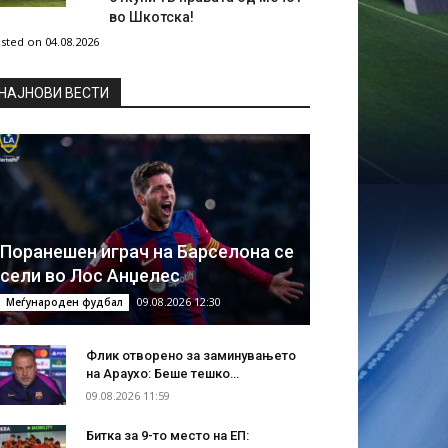
во Шкотска!
sted on 04.08.2026
НAЈНОВИ ВЕСТИ
Поранешен играч на Барселона се
сели во Лос Анџелес
09.08.2026 12:30
Меѓународен фудбал
Флик отворено за заминувањето
на Араухо: Беше тешко…
09.08.2026 11:59
Битка за 9-то место на ЕП: