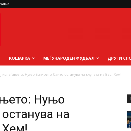
ирање
КОШАРКА
МЕЃУНАРОДЕН ФУДБАЛ
ДРУГИ СП
ј испаѓањето: Нуњо Еспирито Санто останува на клупата на Вест Хем!
ањето: Нуњо
 останува на
 Хем!