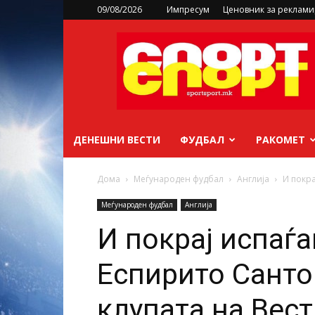
09/08/2026
Импресум
Ценовник за реклам
sportsport.mk
ДЕНЕШНИ ВЕСТИ
ФУДБАЛ
РАКОМЕТ
Дома
Меѓународен фудбал
Англија
И покра
Меѓународен фудбал
Англија
И покрај испаѓ
Еспирито Санто
клупата на Вест