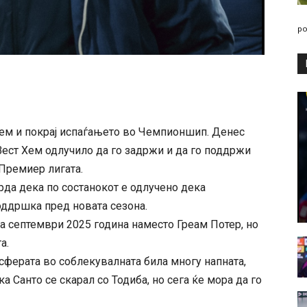
po
Хем и покрај испаѓањето во Чемпионшип. Денес
Вест Хем одлучило да го задржи и да го поддржи
 Премиер лигата.
рда дека по состанокот е одлучено дека
оддршка пред новата сезона.
на септември 2025 година наместо Греам Потер, но
а.
ферата во соблекувалната била многу напната,
а Санто се скарал со Тодиба, но сега ќе мора да го