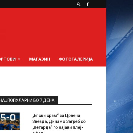
ОРТОВИ
МАГАЗИН
ФОТОГАЛЕРИЈА
НАЈПОПУЛАРНИ ВО 7 ДЕНА
„Епски срам“ за Црвена
Звезда, Динамо Загреб со
„петарда“ го најави плеј-