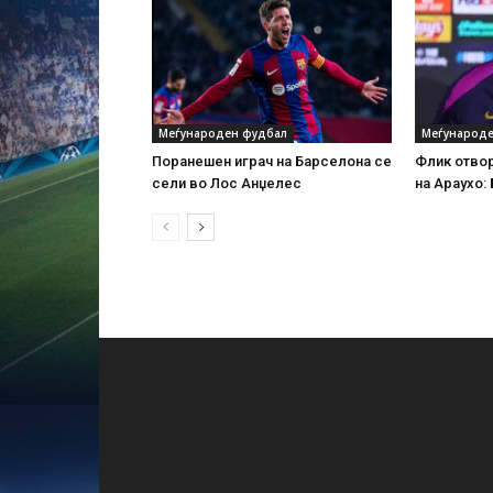
Меѓународен фудбал
Меѓународе
Поранешен играч на Барселона се
Флик отво
сели во Лос Анџелес
на Араухо: