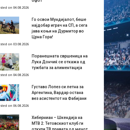
офот
sted on 04.08.2026
Го освои Мундијалот, беше
најдобар играч на СП, а сега
јава коњи на Дурмитор во
Црна Гора!
sted on 03.08.2026
Поранешната свршеница на
Лука Дончиќ се откажа од
тужбата за алиментација
sted on 04.08.2026
Густаво Лопез си летна за
Аргентина, Вардар остана
вез асистентот на Фабијани
sted on 06.08.2026
Хиберниан – Шкендија на
МТВ 2: Тетовскиот клуб ги
откупи ТВ правата од мечот