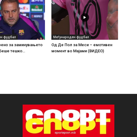
н фудбал
Меѓународен фудбал
рено за заминувањето
Од Де Пол за Меси – емотивен
 Беше тешко…
момент во Мајами (ВИДЕО)