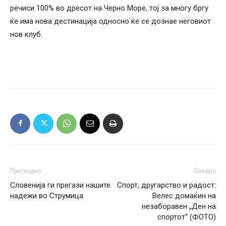
речиси 100% во дресот на Черно Море, тој за многу бргу
ќе има нова дестинација односно ќе се дознае неговиот
нов клуб.
Претходно
Следно
Словенија ги прегази нашите
Спорт, другарство и радост:
надежи во Струмица
Велес домаќин на
незаборавен „Ден на
спортот“ (ФОТО)