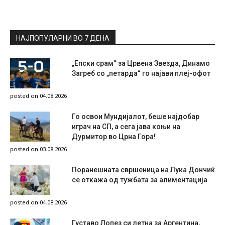
НАЈПОПУЛАРНИ ВО 7 ДЕНА
„Епски срам“ за Црвена Звезда, Динамо
Загреб со „петарда“ го најави плеј-офот
posted on 04.08.2026
Го освои Мундијалот, беше најдобар
играч на СП, а сега јава коњи на
Дурмитор во Црна Гора!
posted on 03.08.2026
Поранешната свршеница на Лука Дончиќ
се откажа од тужбата за алиментација
posted on 04.08.2026
Густаво Лопез си летна за Аргентина,