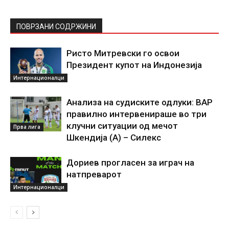
ПОВРЗАНИ СОДРЖИНИ
Ристо Митревски го освои
Президент купот на Индонезија
Интернационалци
Анализа на судиските одлуки: ВАР
правилно интервенираше во три
клучни ситуации од мечот
Прва лига
Шкендија (А) – Силекс
Дориев прогласен за играч на
натпреварот
Интернационалци