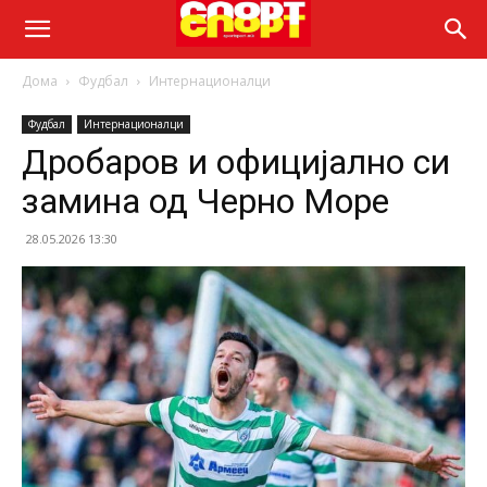
Дома
Фудбал
Интернационалци
Фудбал
Интернационалци
Дробаров и официјално си
замина од Черно Море
28.05.2026 13:30