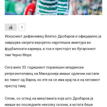
0
Искусниот дефанзивец Влатко Дробаров и официјално ја
завршува својата веројатно најуспешна авантура во
фудбалската кариера, а тоа е престојот во бугарскиот
тим Черно Море.
Сега веќе 33. годишниот поранешен младински
репрезентативец на Македонија имаше одлични настапи
во тимот од Варна, но ете на се има крај па и на неговиот
престој таму.
Сепак, со оглед на минутажата која што Дробаров ја
имаше во последните неколку сезони, а истата беше