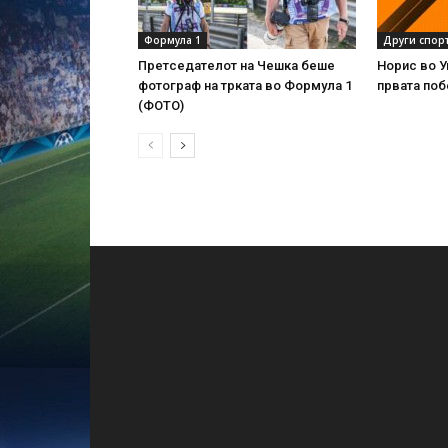
Формула 1
Други спор
Претседателот на Чешка беше
Норис во У
фотограф на трката во Формула 1
првата поб
(ФОТО)