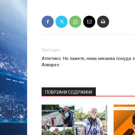
Претходно
Атлетико: Не лажете, нема никаква понуда з
Алварез
ПОВРЗАНИ СОДРЖИНИ