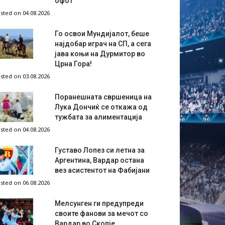
офот
sted on 04.08.2026
Го освои Мундијалот, беше
најдобар играч на СП, а сега
јава коњи на Дурмитор во
Црна Гора!
sted on 03.08.2026
Поранешната свршеница на
Лука Дончиќ се откажа од
тужбата за алиментација
sted on 04.08.2026
Густаво Лопез си летна за
Аргентина, Вардар остана
вез асистентот на Фабијани
sted on 06.08.2026
Мелсунген ги предупреди
своите фанови за мечот со
Вардар во Скопје