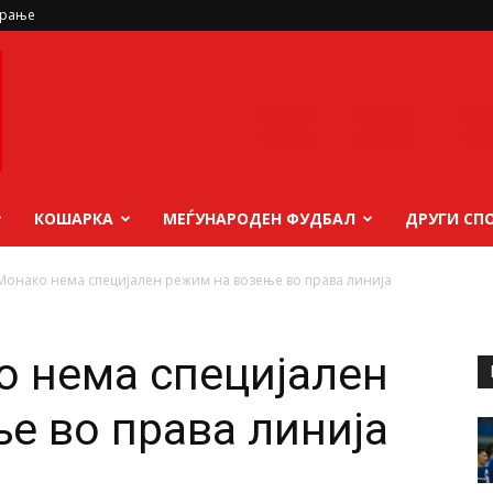
ирање
КОШАРКА
МЕЃУНАРОДЕН ФУДБАЛ
ДРУГИ СП
 Монако нема специјален режим на возење во права линија
о нема специјален
е во права линија