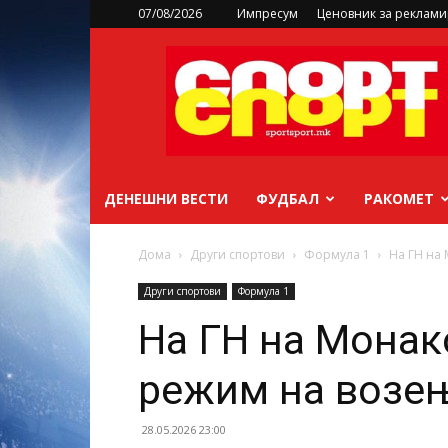
07/08/2026
Импресум
Ценовник за реклам
sportsport.mk
ДЕНЕШНИ ВЕСТИ
ФУДБАЛ
РАКОМЕТ
Дома
Други спортови
Формула 1
На ГН на
Други спортови
Формула 1
На ГН на Монак
режим на возењ
28.05.2026 23:00