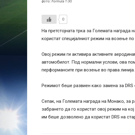
фото: Formula 1 (X)
0
На претстојната трка за Големата награда 
користат специјалниот режим на возење по 
Овој режим ги активира активните аеродина
автомобилот. Под нормални услови, ова пом
перформансите при возење во права линија.
Режимот беше развиен како замена за DRS 
Сепак, на Големата награда на Монако, за р
забрането да го користат овој режим на кој
им беше дозволено да користат DRS на стар