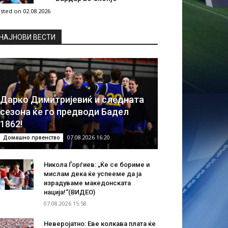
sted on 02.08.2026
НAЈНОВИ ВЕСТИ
Дарко Димитријевиќ и следната
сезона ќе го предводи Бадел
1862!
07.08.2026 16:20
Домашно првенство
Никола Ѓорѓиев: „Ќе се бориме и
мислам дека ќе успееме да ја
израдуваме македонската
нација!“(ВИДЕО)
07.08.2026 15:58
Неверојатно: Еве колкава плата ќе