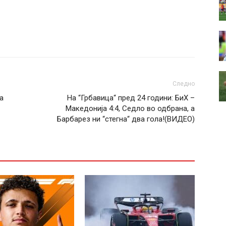
Следно
а
На “Грбавица“ пред 24 години: БиХ –
Македонија 4:4, Седло во одбрана, а
Барбарез ни “стегна“ два гола!(ВИДЕО)