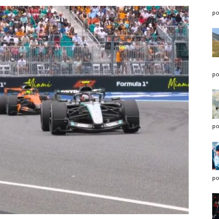
po
po
po
po