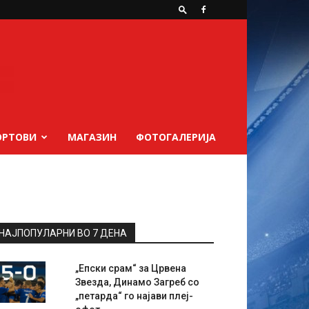
ОРТОВИ
МАГАЗИН
ФОТОГАЛЕРИЈА
НАЈПОПУЛАРНИ ВО 7 ДЕНА
„Епски срам“ за Црвена
Звезда, Динамо Загреб со
„петарда“ го најави плеј-