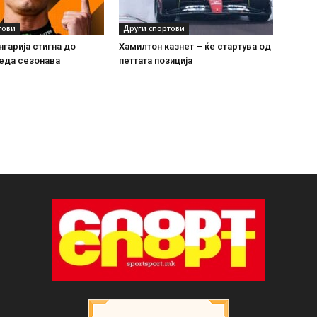
тови
Други спортови
нгарија стигна до
Хамилтон казнет – ќе стартува од
еда сезонава
петтата позиција